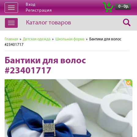
Вход
|
0 - 0р.
Открыть
Регистрация
навигацию
Каталог товаров
Открыть
навигацию
Главная
»
Детская одежда
»
Школьная форма
» Бантики для волос
#23401717
Бантики для волос
#23401717