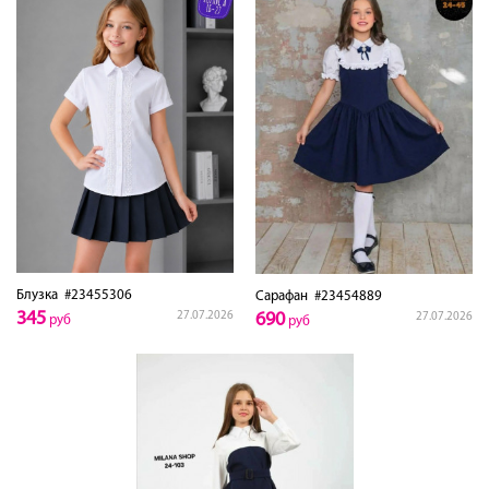
Блузка
#23455306
Сарафан
#23454889
345
27.07.2026
690
27.07.2026
руб
руб