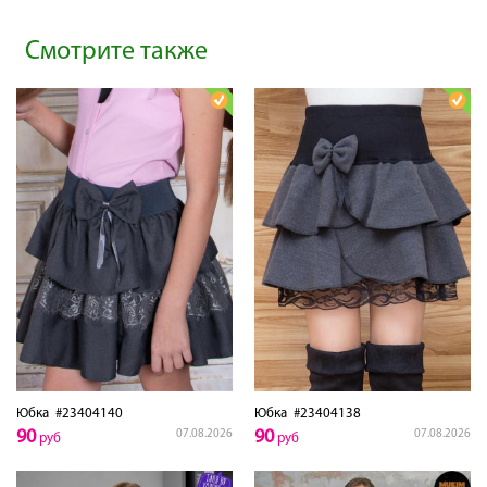
Смотрите также
Юбка
#23404140
Юбка
#23404138
90
90
07.08.2026
07.08.2026
руб
руб