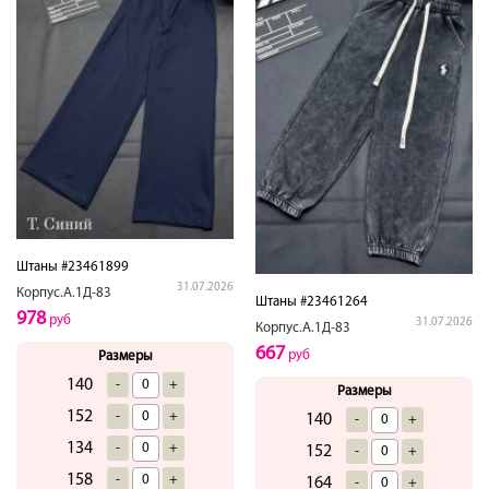
Штаны #23461899
31.07.2026
Корпус.А.1Д-83
Штаны #23461264
978
руб
31.07.2026
Корпус.А.1Д-83
667
руб
Размеры
140
-
+
Размеры
152
-
+
140
-
+
134
-
+
152
-
+
158
-
+
164
-
+