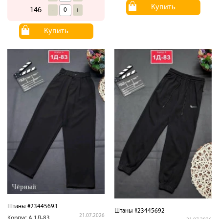
Купить
146
-
+
Купить
Штаны #23445693
Штаны #23445692
21.07.2026
Корпус.А.1Д-83