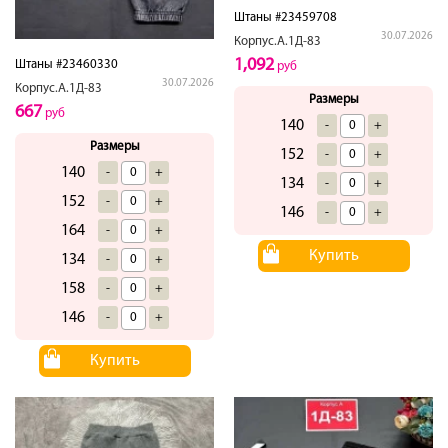
Штаны #23459708
30.07.2026
Корпус.А.1Д-83
1,092
Штаны #23460330
руб
30.07.2026
Корпус.А.1Д-83
Размеры
667
руб
140
-
+
Размеры
152
-
+
140
-
+
134
-
+
152
-
+
146
-
+
164
-
+
Купить
134
-
+
158
-
+
146
-
+
Купить