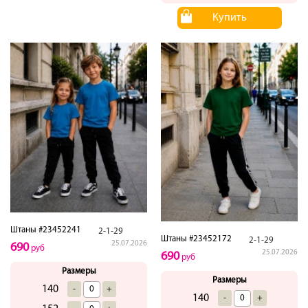
Купить
Штаны #23452241
2-1-29
Штаны #23452172
2-1-29
25.07.2026
690
руб
25.07.2026
690
руб
Размеры
Размеры
140
-
+
140
-
+