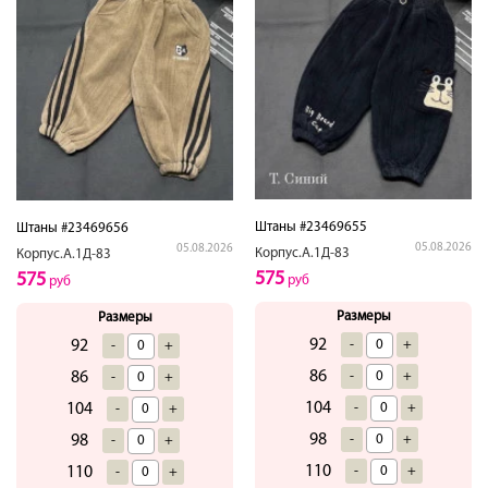
Штаны #23469655
Штаны #23469656
05.08.2026
05.08.2026
Корпус.А.1Д-83
Корпус.А.1Д-83
575
575
руб
руб
Размеры
Размеры
92
-
+
92
-
+
86
-
+
86
-
+
104
-
+
104
-
+
98
-
+
98
-
+
110
-
+
110
-
+