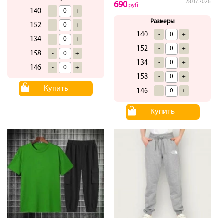
28.07.2026
690
руб
140
-
+
Размеры
152
-
+
140
-
+
134
-
+
152
-
+
158
-
+
134
-
+
146
-
+
158
-
+
Купить
146
-
+
Купить