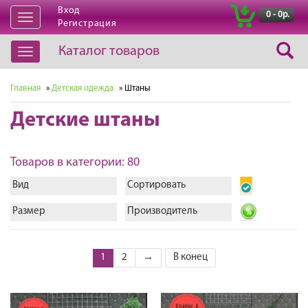
Вход
|
0 - 0р.
Открыть
Регистрация
навигацию
Каталог товаров
Открыть
навигацию
Главная
»
Детская одежда
» Штаны
Детские штаны
Товаров в категории: 80
Вид
Сортировать
Размер
Производитель
1
2
→
В конец