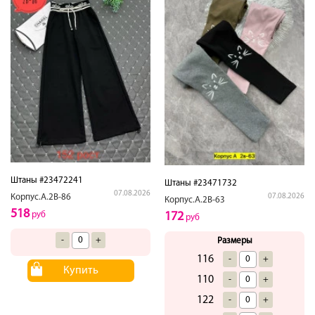
Штаны #23472241
Штаны #23471732
07.08.2026
Корпус.А.2В-86
07.08.2026
Корпус.А.2В-63
518
руб
172
руб
-
+
Размеры
116
-
+
Купить
110
-
+
122
-
+