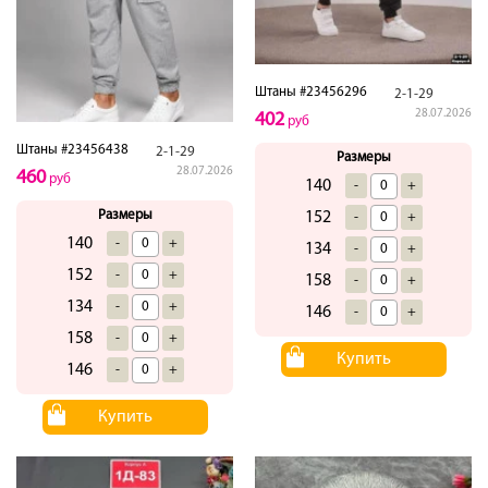
Штаны #23456296
2-1-29
28.07.2026
402
руб
Штаны #23456438
2-1-29
Размеры
28.07.2026
460
руб
140
-
+
Размеры
152
-
+
140
-
+
134
-
+
152
-
+
158
-
+
134
-
+
146
-
+
158
-
+
Купить
146
-
+
Купить