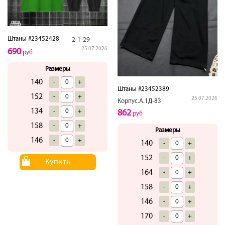
Штаны #23452428
2-1-29
25.07.2026
690
руб
Размеры
140
-
+
Штаны #23452389
152
-
+
25.07.2026
Корпус.А.1Д-83
134
-
+
862
руб
158
-
+
Размеры
146
-
+
140
-
+
152
-
+
Купить
164
-
+
158
-
+
146
-
+
170
-
+