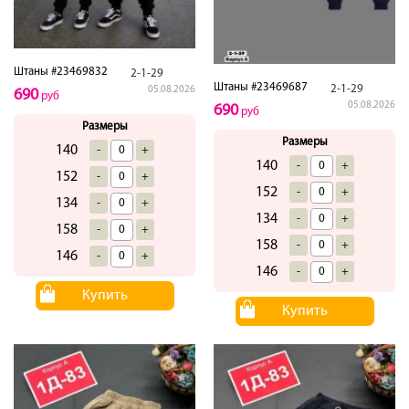
Штаны #23469832
2-1-29
Штаны #23469687
2-1-29
05.08.2026
690
руб
05.08.2026
690
руб
Размеры
Размеры
140
-
+
140
-
+
152
-
+
152
-
+
134
-
+
134
-
+
158
-
+
158
-
+
146
-
+
146
-
+
Купить
Купить