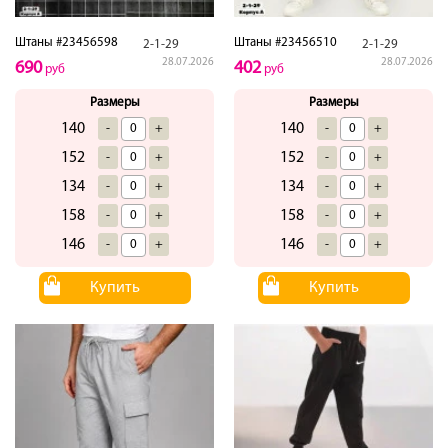
Штаны #23456598
Штаны #23456510
2-1-29
2-1-29
28.07.2026
28.07.2026
690
402
руб
руб
Размеры
Размеры
140
140
-
+
-
+
152
152
-
+
-
+
134
134
-
+
-
+
158
158
-
+
-
+
146
146
-
+
-
+
Купить
Купить