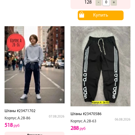
128
-
+
Купить
Штаны #23471702
Штаны #23470586
07.08.2026
Корпус.А.2В-86
06.08.2026
Корпус.А.2В-63
518
руб
288
руб