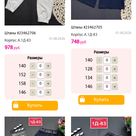
Штаны #23462705
Штаны #23462706
01.08.2026
Корпус.А.1Д-83
01.08.2026
Корпус.А.1Д-83
748
руб
978
руб
Размеры
Размеры
140
-
+
140
-
+
128
-
+
152
-
+
134
-
+
158
-
+
146
-
+
146
-
+
Купить
Купить