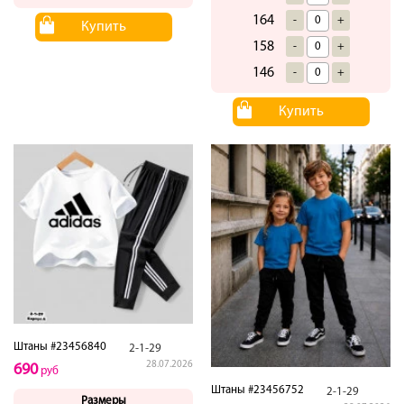
164
-
+
Купить
158
-
+
146
-
+
Купить
Штаны #23456840
2-1-29
28.07.2026
690
руб
Штаны #23456752
2-1-29
Размеры