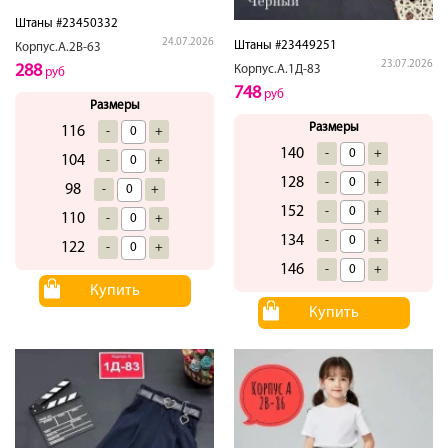
Штаны #23450332
24.07.2026
Штаны #23449251
Корпус.А.2В-63
23.07.2026
288
Корпус.А.1Д-83
руб
748
руб
Размеры
Размеры
116
-
+
140
-
+
104
-
+
128
-
+
98
-
+
152
-
+
110
-
+
134
-
+
122
-
+
146
-
+
Купить
Купить