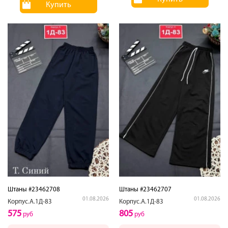
Купить
Штаны #23462708
Штаны #23462707
01.08.2026
01.08.2026
Корпус.А.1Д-83
Корпус.А.1Д-83
575
805
руб
руб