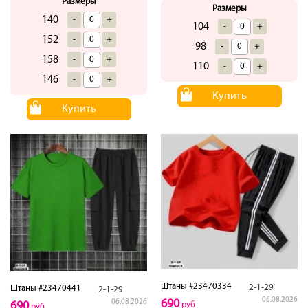
Размеры
Размеры
140
-
+
104
-
+
152
-
+
98
-
+
158
-
+
110
-
+
146
-
+
Купить
Купить
Штаны #23470334
2-1-29
Штаны #23470441
2-1-29
06.08.2026
690
06.08.2026
690
руб
руб