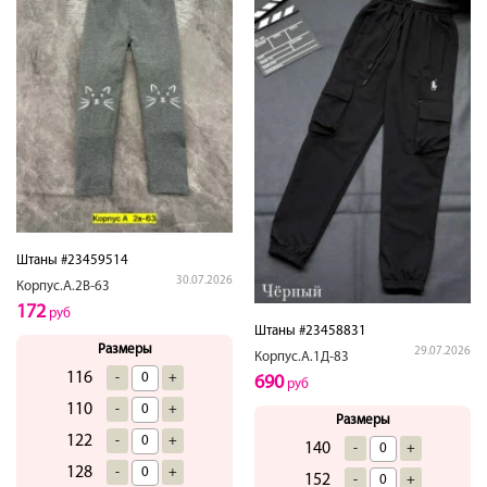
Штаны #23459514
30.07.2026
Корпус.А.2В-63
172
руб
Штаны #23458831
Размеры
29.07.2026
Корпус.А.1Д-83
116
-
+
690
руб
110
-
+
Размеры
122
-
+
140
-
+
128
-
+
152
-
+