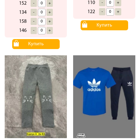
110
-
+
152
-
+
122
-
+
134
-
+
158
-
+
Купить
146
-
+
Купить