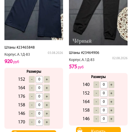
Штаны #23465848
Штаны #23464906
03.08.2026
Корпус.А.1Д-83
02.08.2026
Корпус.А.1Д-83
920
руб
575
руб
Размеры
Размеры
152
-
+
140
-
+
164
-
+
152
-
+
176
-
+
164
-
+
158
-
+
158
-
+
146
-
+
146
-
+
170
-
+
Купить