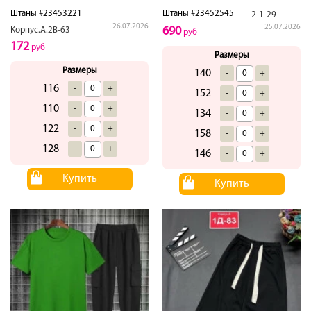
Штаны #23453221
Штаны #23452545
2-1-29
26.07.2026
25.07.2026
690
Корпус.А.2В-63
руб
172
руб
Размеры
Размеры
140
-
+
116
-
+
152
-
+
110
-
+
134
-
+
122
-
+
158
-
+
128
-
+
146
-
+
Купить
Купить