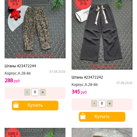
Штаны #23472244
07.08.2026
Корпус.А.2В-86
Штаны #23472242
288
руб
07.08.2026
Корпус.А.2В-86
345
-
+
руб
-
+
Купить
Купить