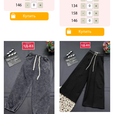
146
-
+
134
-
+
158
-
+
Купить
146
-
+
Купить