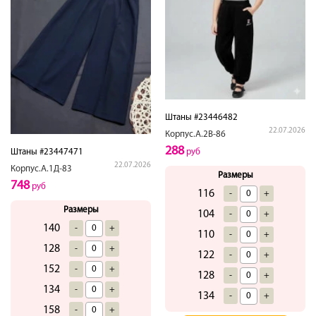
Штаны #23446482
22.07.2026
Корпус.А.2В-86
288
Штаны #23447471
руб
22.07.2026
Корпус.А.1Д-83
Размеры
748
руб
116
-
+
Размеры
104
-
+
140
-
+
110
-
+
128
-
+
122
-
+
152
-
+
128
-
+
134
-
+
134
-
+
158
-
+