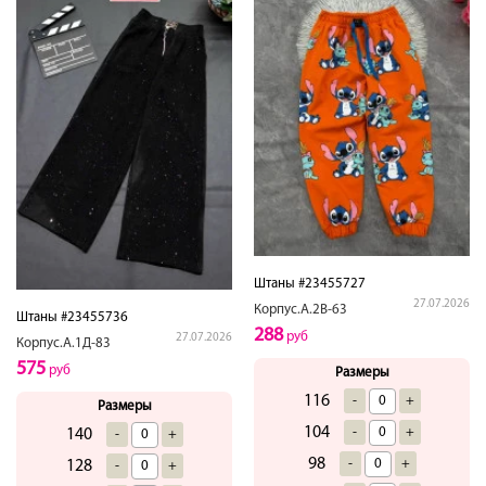
Штаны #23455727
27.07.2026
Корпус.А.2В-63
Штаны #23455736
288
руб
27.07.2026
Корпус.А.1Д-83
575
руб
Размеры
116
-
+
Размеры
104
-
+
140
-
+
98
-
+
128
-
+