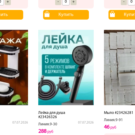
+
-
+
-
пить
Купить
Купи
Лейка для душа
Мыло #23426281
#23426326
Линия.9-91
07.07.2026
07.07.2026
Линия.9-30
46
руб
288
руб