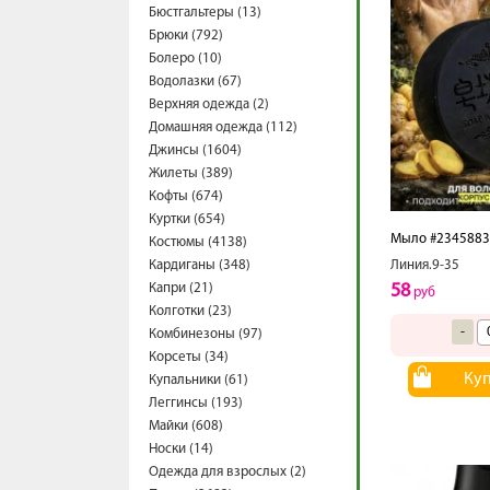
Бюстгальтеры (13)
Брюки (792)
Болеро (10)
Водолазки (67)
Верхняя одежда (2)
Домашняя одежда (112)
Джинсы (1604)
Жилеты (389)
Кофты (674)
Куртки (654)
Мыло #2345883
Костюмы (4138)
Кардиганы (348)
Линия.9-35
Капри (21)
58
руб
Колготки (23)
-
Комбинезоны (97)
Корсеты (34)
Ку
Купальники (61)
Леггинсы (193)
Майки (608)
Носки (14)
Одежда для взрослых (2)