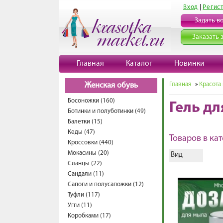
Вход
|
Регис
Задать в
Заказать 
Главная
Каталог
Новинки
Главная
»
Красота
Женская обувь
Босоножки (160)
Гель дл
Ботинки и полуботинки (49)
Балетки (15)
Кеды (47)
Товаров в кат
Кроссовки (440)
Мокасины (20)
Вид
Сланцы (22)
Сандали (11)
Сапоги и полусапожки (12)
Туфли (117)
Угги (11)
Коробками (17)