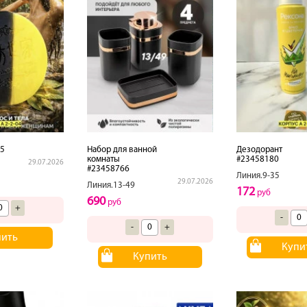
5
Набор для ванной
Дезодорант
комнаты
#23458180
29.07.2026
#23458766
Линия.9-35
29.07.2026
Линия.13-49
172
руб
690
руб
+
-
-
+
пить
Купи
Купить