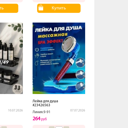
ть
Купить
Лейка для душа
#23426563
10.07.2026
07.07.2026
Линия.9-91
264
руб