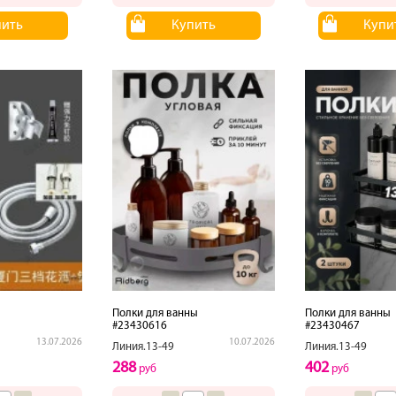
пить
Купить
Купи
Полки для ванны
Полки для ванны
#23430616
#23430467
13.07.2026
10.07.2026
Линия.13-49
Линия.13-49
288
402
руб
руб