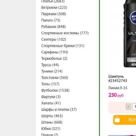
Платья (2683)
Ветровки (223)
Пиджаки (308)
Пальто (73)
Рубашки (848)
Спортивные костюмы (777)
Свитеры (102)
Спортивные брюки (131)
Сарафаны (193)
Термобелье (2)
Трусы (44)
Туники (214)
Шампунь
Толстовки (560)
#23452743
Топы (157)
Линия.9-35
Футболки (1538)
230
руб
Фартуки (3)
Халаты (41)
-
Шарфы и платки (37)
Шорты (463)
Ку
Штаны (668)
Юбки (321)
Плащи (7)