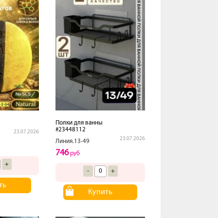
Полки для ванны
#23448112
23.07.2026
23.07.2026
Линия.13-49
746
руб
+
-
+
ть
Купить