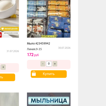
Мыло #23459942
30.07.2026
Линия.9-35
31.07.2026
172
руб
-
+
+
Купить
ть