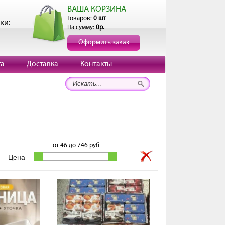
ВАША КОРЗИНА
Товаров:
0 шт
ки:
На сумму:
0р.
Оформить заказ
та
Доставка
Контакты
от
46
до
746
руб