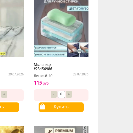
Мыльница
#23456986
29.07.2026
28.07.2026
Линия.8-40
115
руб
+
-
+
ть
Купить