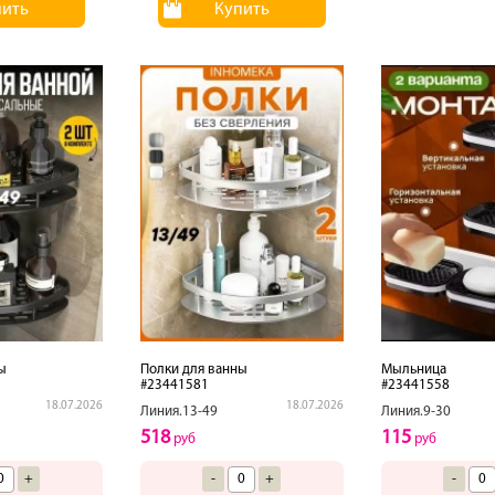
пить
Купить
ы
Полки для ванны
Мыльница
#23441581
#23441558
18.07.2026
18.07.2026
Линия.13-49
Линия.9-30
518
115
руб
руб
+
-
+
-