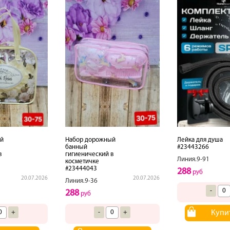
й
Набор дорожный
Лейка для душа
банный
#23443266
в
гигиенический в
Линия.9-91
косметичке
#23444043
288
руб
20.07.2026
20.07.2026
Линия.9-36
-
288
руб
+
-
+
Купи