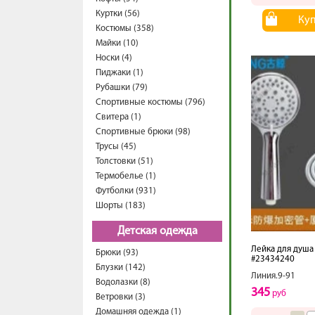
Куртки (56)
Ку
Костюмы (358)
Майки (10)
Носки (4)
Пиджаки (1)
Рубашки (79)
Спортивные костюмы (796)
Свитера (1)
Спортивные брюки (98)
Трусы (45)
Толстовки (51)
Термобелье (1)
Футболки (931)
Шорты (183)
Детская одежда
Лейка для душа
Брюки (93)
#23434240
Блузки (142)
Линия.9-91
Водолазки (8)
345
руб
Ветровки (3)
Домашняя одежда (1)