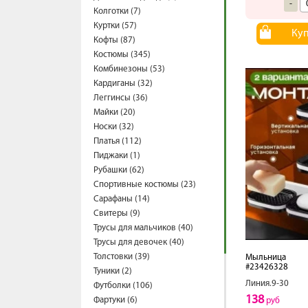
-
Колготки (7)
Куртки (57)
Ку
Кофты (87)
Костюмы (345)
Комбинезоны (53)
Кардиганы (32)
Леггинсы (36)
Майки (20)
Носки (32)
Платья (112)
Пиджаки (1)
Рубашки (62)
Спортивные костюмы (23)
Сарафаны (14)
Свитеры (9)
Трусы для мальчиков (40)
Трусы для девочек (40)
Толстовки (39)
Мыльница
#23426328
Туники (2)
Линия.9-30
Футболки (106)
138
Фартуки (6)
руб