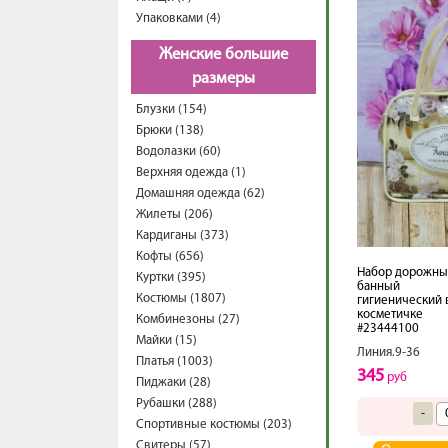
Упаковками (4)
Женские большие
размеры
Блузки (154)
Брюки (138)
Водолазки (60)
Верхняя одежда (1)
Домашняя одежда (62)
Жилеты (206)
Кардиганы (373)
Кофты (656)
Набор дорожны
Куртки (395)
банный
Костюмы (1807)
гигиенический 
косметичке
Комбинезоны (27)
#23444100
Майки (15)
Линия.9-36
Платья (1003)
345
руб
Пиджаки (28)
Рубашки (288)
-
Спортивные костюмы (203)
Свитеры (57)