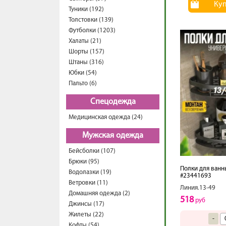
Ку
Туники (192)
Толстовки (139)
Футболки (1203)
Халаты (21)
Шорты (157)
Штаны (316)
Юбки (54)
Пальто (6)
Спецодежда
Медицинская одежда (24)
Мужская одежда
Бейсболки (107)
Брюки (95)
Полки для ванн
Водолазки (19)
#23441693
Ветровки (11)
Линия.13-49
Домашняя одежда (2)
518
руб
Джинсы (17)
Жилеты (22)
-
Кофты (54)