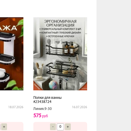
Полки для ванны
#23438724
18.07.2026
16.07.2026
Линия.9-30
575
руб
+
-
+