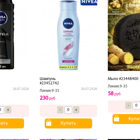
Шампунь
Мыло #23448400
#23452742
Линия.9-35
26.07.2026
26.07.2026
Линия.9-35
58
руб
230
руб
-
+
-
+
Купи
пить
Купить