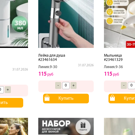
Лейка для душа
Мыльница
#23461634
#23461329
31.07.2026
Линия.9-30
Линия.9-36
31.07.2026
115
115
руб
руб
-
+
-
+
Купить
Купи
пить