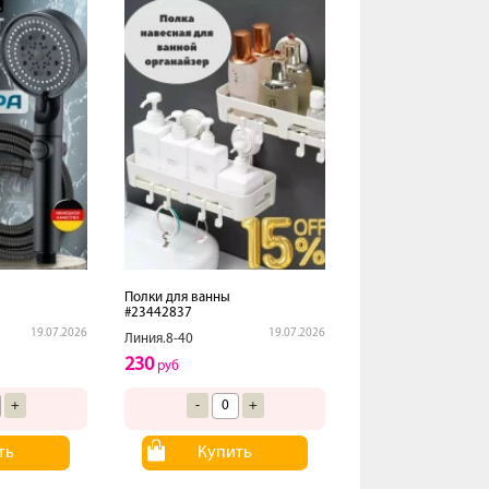
Полки для ванны
#23442837
19.07.2026
19.07.2026
Линия.8-40
230
руб
+
-
+
ть
Купить