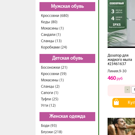
Мужская обувь
Кроссовки (680)
Кеды (80)
Мокасины (1)
Сандали (1)
Сланцы (13)
Коробками (24)
Дозатор для
Детская обувь
жидкого мыла
#23461637
Босоножки (21)
Линия.9-30
Кроссовки (59)
460
руб
Мокасины (1)
Сланцы (2)
-
Сапоги (1)
Туфли (25)
Ку
Угги (12)
Женская одежда
Боди (93)
Блузки (218)