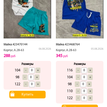
Майка #23470144
Майка #23468764
06.08.2026
05.08.2026
Корпус.А.2В-63
Корпус.А.2В-63
288
345
руб
руб
Размеры
Размеры
104
116
-
+
-
+
98
104
-
+
-
+
122
98
-
+
-
+
110
-
+
Купить
122
-
+