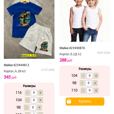
Майка #23440876
18.07.2026
Корпус.Б.2Д-52
288
руб
Майка #23444812
Размеры
21.07.2026
Корпус.А.2В-63
104
-
+
345
руб
98
-
+
Размеры
110
-
+
116
-
+
104
-
+
Купить
98
-
+