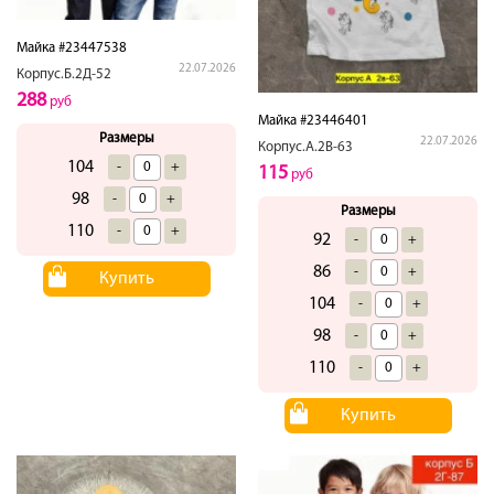
Майка #23447538
22.07.2026
Корпус.Б.2Д-52
288
руб
Майка #23446401
Размеры
22.07.2026
Корпус.А.2В-63
104
-
+
115
руб
98
-
+
Размеры
110
-
+
92
-
+
86
-
+
Купить
104
-
+
98
-
+
110
-
+
Купить