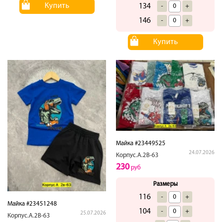
Купить
134
-
+
146
-
+
Купить
Майка #23449525
24.07.2026
Корпус.А.2В-63
230
руб
Размеры
116
-
+
Майка #23451248
104
-
+
25.07.2026
Корпус.А.2В-63