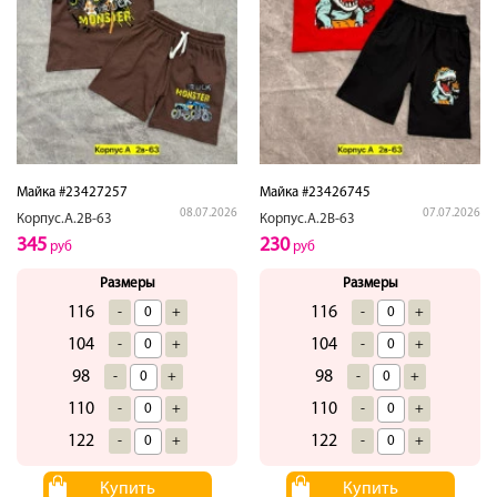
Майка #23427257
Майка #23426745
08.07.2026
07.07.2026
Корпус.А.2В-63
Корпус.А.2В-63
345
230
руб
руб
Размеры
Размеры
116
116
-
+
-
+
104
104
-
+
-
+
98
98
-
+
-
+
110
110
-
+
-
+
122
122
-
+
-
+
Купить
Купить