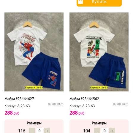
Купить
Майка #23464627
Майка #23464562
02.08.2026
02.08.2026
Корпус.А.2В-63
Корпус.А.2В-63
288
288
руб
руб
Размеры
Размеры
116
104
-
+
-
+