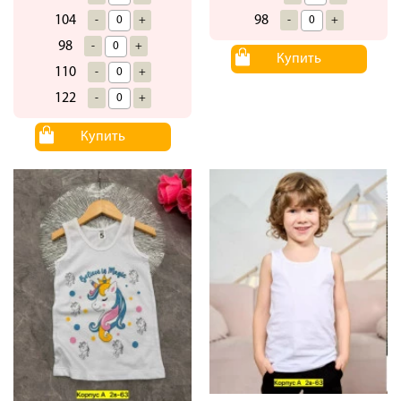
104
98
-
+
-
+
98
-
+
Купить
110
-
+
122
-
+
Купить