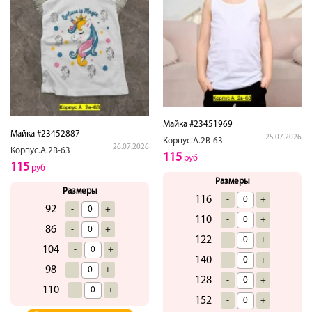
Майка #23451969
Майка #23452887
25.07.2026
Корпус.А.2В-63
26.07.2026
Корпус.А.2В-63
115
руб
115
руб
Размеры
Размеры
116
-
+
92
-
+
110
-
+
86
-
+
122
-
+
104
-
+
140
-
+
98
-
+
128
-
+
110
-
+
152
-
+