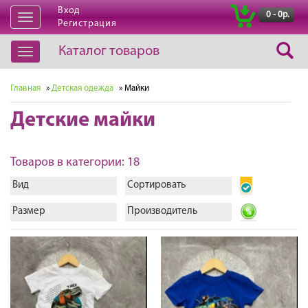
Вход
|
0 - 0р.
Открыть
Регистрация
навигацию
Каталог товаров
Открыть
навигацию
Главная
»
Детская одежда
» Майки
Детские майки
Товаров в категории: 18
Вид
Сортировать
Размер
Производитель