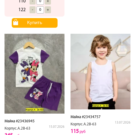
110
-
+
122
-
+
Купить
Майка #23434757
Майка #23436945
13.07.2026
Корпус.А.2В-63
15.07.2026
Корпус.А.2В-63
115
руб