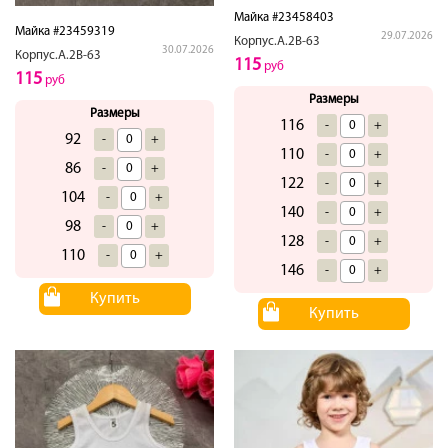
Майка #23458403
Майка #23459319
29.07.2026
Корпус.А.2В-63
30.07.2026
Корпус.А.2В-63
115
руб
115
руб
Размеры
Размеры
116
-
+
92
-
+
110
-
+
86
-
+
122
-
+
104
-
+
140
-
+
98
-
+
128
-
+
110
-
+
146
-
+
Купить
Купить