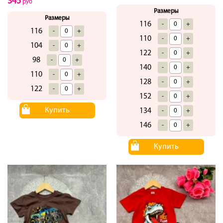
345
руб
Размеры
Размеры
116
-
+
116
-
+
110
-
+
104
-
+
122
-
+
98
-
+
140
-
+
110
-
+
128
-
+
122
-
+
152
-
+
Купить
134
-
+
146
-
+
Купить