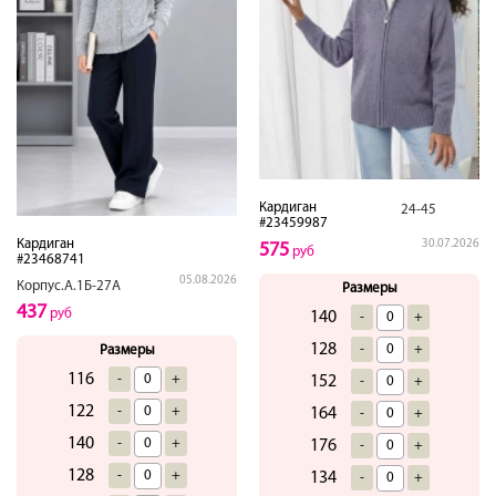
Кардиган
24-45
#23459987
Кардиган
30.07.2026
575
руб
#23468741
05.08.2026
Корпус.А.1Б-27А
Размеры
437
руб
140
-
+
128
-
+
Размеры
116
-
+
152
-
+
122
-
+
164
-
+
140
-
+
176
-
+
128
-
+
134
-
+