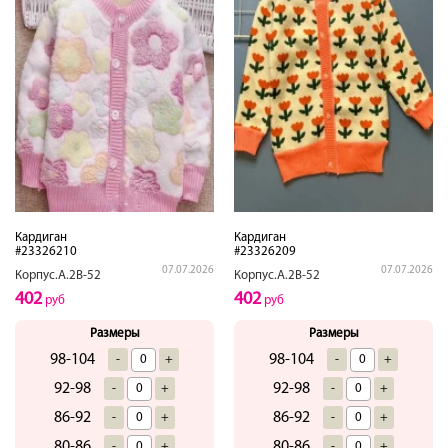
Кардиган
Кардиган
#23326210
#23326209
07.07.2026
07.07.2026
Корпус.А.2В-52
Корпус.А.2В-52
402
402
руб
руб
Размеры
Размеры
98-104
98-104
-
+
-
+
92-98
92-98
-
+
-
+
86-92
86-92
-
+
-
+
80-86
80-86
-
+
-
+