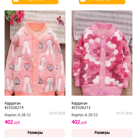
Кардиган
Кардиган
#23326214
#23326213
07.07.2026
07.07.2026
Корпус.А.2В-52
Корпус.А.2В-52
402
402
руб
руб
Размеры
Размеры