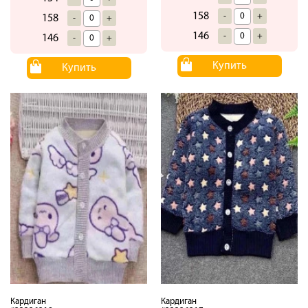
158
-
+
158
-
+
146
-
+
146
-
+
Купить
Купить
Кардиган
Кардиган