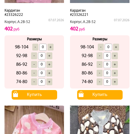
Кардиган
Кардиган
#23326222
#23326221
07.07.2026
07.07.2026
Корпус.А.2В-52
Корпус.А.2В-52
402
402
руб
руб
Размеры
Размеры
98-104
98-104
-
+
-
+
92-98
92-98
-
+
-
+
86-92
86-92
-
+
-
+
80-86
80-86
-
+
-
+
74-80
74-80
-
+
-
+
Купить
Купить