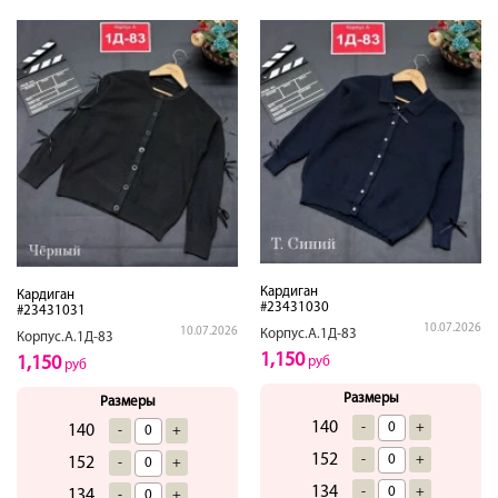
Кардиган
Кардиган
#23431030
#23431031
10.07.2026
10.07.2026
Корпус.А.1Д-83
Корпус.А.1Д-83
1,150
1,150
руб
руб
Размеры
Размеры
140
-
+
140
-
+
152
-
+
152
-
+
134
-
+
134
-
+