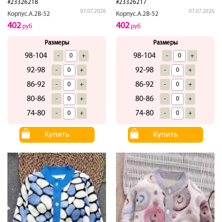
#23326218
#23326217
07.07.2026
07.07.2026
Корпус.А.2В-52
Корпус.А.2В-52
402
402
руб
руб
Размеры
Размеры
98-104
98-104
-
+
-
+
92-98
92-98
-
+
-
+
86-92
86-92
-
+
-
+
80-86
80-86
-
+
-
+
74-80
74-80
-
+
-
+
Купить
Купить