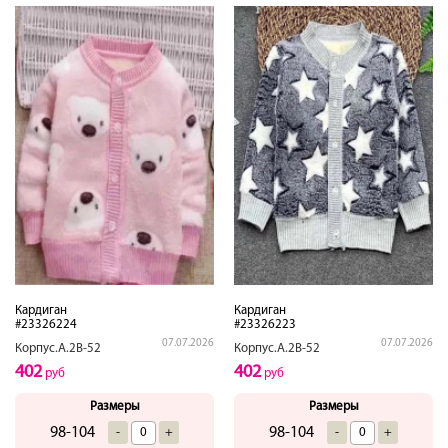
Кардиган
Кардиган
#23326224
#23326223
07.07.2026
07.07.2026
Корпус.А.2В-52
Корпус.А.2В-52
402
402
руб
руб
Размеры
Размеры
98-104
98-104
-
+
-
+