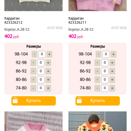
Кардиган
Кардиган
#23326212
#23326211
07.07.2026
07.07.2026
Корпус.А.2В-52
Корпус.А.2В-52
402
402
руб
руб
Размеры
Размеры
98-104
98-104
-
+
-
+
92-98
92-98
-
+
-
+
86-92
86-92
-
+
-
+
80-86
80-86
-
+
-
+
74-80
74-80
-
+
-
+
Купить
Купить