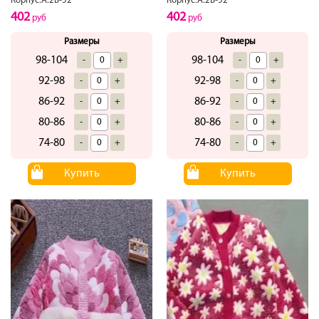
Корпус.А.2В-52
Корпус.А.2В-52
402
402
руб
руб
Размеры
Размеры
98-104
98-104
-
+
-
+
92-98
92-98
-
+
-
+
86-92
86-92
-
+
-
+
80-86
80-86
-
+
-
+
74-80
74-80
-
+
-
+
Купить
Купить