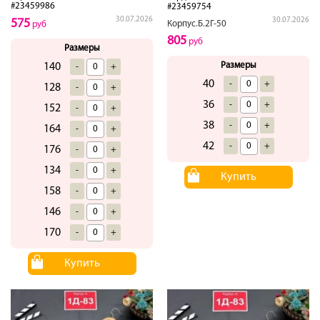
#23459986
#23459754
30.07.2026
30.07.2026
575
Корпус.Б.2Г-50
руб
805
руб
Размеры
Размеры
140
-
+
40
-
+
128
-
+
36
-
+
152
-
+
38
-
+
164
-
+
42
-
+
176
-
+
134
-
+
Купить
158
-
+
146
-
+
170
-
+
Купить