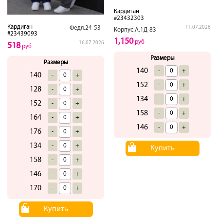
Кардиган
#23432303
Кардиган
11.07.2026
Федя.24-53
Корпус.А.1Д-83
#23439093
1,150
руб
16.07.2026
518
руб
Размеры
Размеры
140
-
+
140
-
+
152
-
+
128
-
+
134
-
+
152
-
+
158
-
+
164
-
+
146
-
+
176
-
+
134
-
+
Купить
158
-
+
146
-
+
170
-
+
Купить