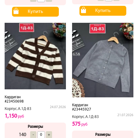
Купить
Купить
Кардиган
#23450698
Кардиган
24.07.2026
Корпус.А.1Д-83
#23445927
1,150
21.07.2026
руб
Корпус.А.1Д-83
575
руб
Размеры
140
-
+
Размеры