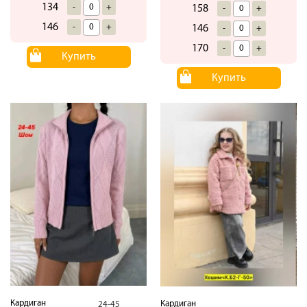
134
-
+
158
-
+
146
-
+
146
-
+
170
-
+
Купить
Купить
Кардиган
Кардиган
24-45