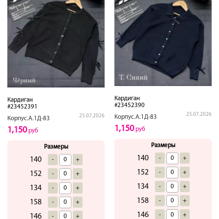
Кардиган
Кардиган
#23452390
#23452391
25.07.2026
25.07.2026
Корпус.А.1Д-83
Корпус.А.1Д-83
1,150
1,150
руб
руб
Размеры
Размеры
140
-
+
140
-
+
152
-
+
152
-
+
134
-
+
134
-
+
158
-
+
158
-
+
146
-
+
146
-
+