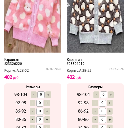
Кардиган
Кардиган
#23326220
#23326219
07.07.2026
07.07.2026
Корпус.А.2В-52
Корпус.А.2В-52
402
402
руб
руб
Размеры
Размеры
98-104
98-104
-
+
-
+
92-98
92-98
-
+
-
+
86-92
86-92
-
+
-
+
80-86
80-86
-
+
-
+
74-80
74-80
-
+
-
+