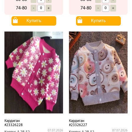
74-80
74-80
-
+
-
+
Купить
Купить
Кардиган
Кардиган
#23326228
#23326227
07.07.2026
07.07.2026