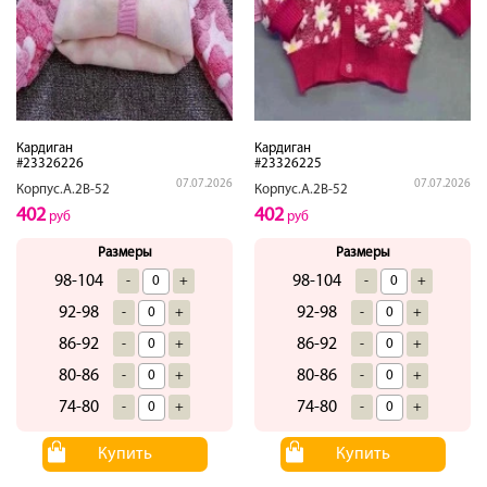
Кардиган
Кардиган
#23326226
#23326225
07.07.2026
07.07.2026
Корпус.А.2В-52
Корпус.А.2В-52
402
402
руб
руб
Размеры
Размеры
98-104
98-104
-
+
-
+
92-98
92-98
-
+
-
+
86-92
86-92
-
+
-
+
80-86
80-86
-
+
-
+
74-80
74-80
-
+
-
+
Купить
Купить