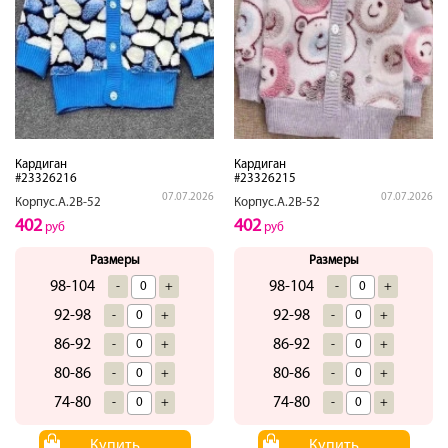
Кардиган
Кардиган
#23326216
#23326215
07.07.2026
07.07.2026
Корпус.А.2В-52
Корпус.А.2В-52
402
402
руб
руб
Размеры
Размеры
98-104
98-104
-
+
-
+
92-98
92-98
-
+
-
+
86-92
86-92
-
+
-
+
80-86
80-86
-
+
-
+
74-80
74-80
-
+
-
+
Купить
Купить