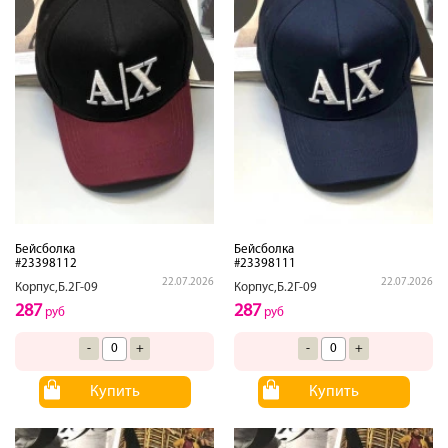
Бейсболка
Бейсболка
#23398112
#23398111
22.07.2026
22.07.2026
Корпус,Б.2Г-09
Корпус,Б.2Г-09
287
287
руб
руб
-
+
-
+
Купить
Купить