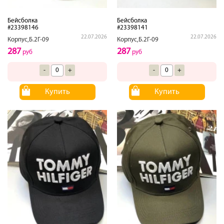
Бейсболка
Бейсболка
#23398146
#23398141
22.07.2026
22.07.2026
Корпус,Б.2Г-09
Корпус,Б.2Г-09
287
287
руб
руб
-
+
-
+
Купить
Купить