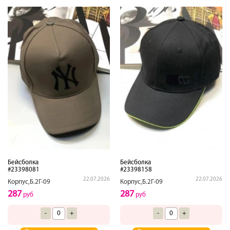
Бейсболка
Бейсболка
#23398081
#23398158
22.07.2026
22.07.2026
Корпус,Б.2Г-09
Корпус,Б.2Г-09
287
287
руб
руб
-
+
-
+