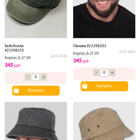
Бейсболка
Панама #23398203
#23398335
22.07.2026
Корпус,Б.2Г-09
22.07.2026
Корпус,Б.2Г-09
345
руб
345
руб
-
+
-
+
Купить
Купить