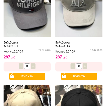
Бейсболка
Бейсболка
#23398134
#23398115
22.07.2026
22.07.2026
Корпус,Б.2Г-09
Корпус,Б.2Г-09
287
287
руб
руб
-
+
-
+
Купить
Купить