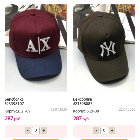
Бейсболка
Бейсболка
#23398107
#23398087
22.07.2026
22.07.2026
Корпус,Б.2Г-09
Корпус,Б.2Г-09
287
287
руб
руб
-
+
-
+