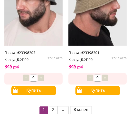
Панама #23398202
Панама #23398201
22.07.2026
22.07.2026
Корпус,Б.2Г-09
Корпус,Б.2Г-09
345
345
руб
руб
-
+
-
+
Купить
Купить
1
2
→
В конец