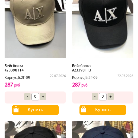
Бейсболка
Бейсболка
#23398114
#23398113
22.07.2026
22.07.2026
Корпус,Б.2Г-09
Корпус,Б.2Г-09
287
287
руб
руб
-
+
-
+
Купить
Купить