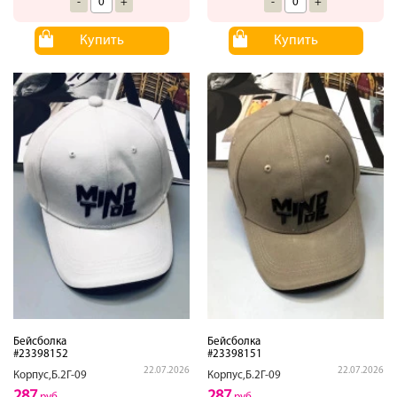
-
+
-
+
Купить
Купить
Бейсболка
Бейсболка
#23398152
#23398151
22.07.2026
22.07.2026
Корпус,Б.2Г-09
Корпус,Б.2Г-09
287
287