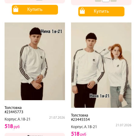
Купить
Купить
Толстовка
#23445773
Толстовка
21.07.2026
Корпус.А.1В-21
#23445554
518
21.07.2026
руб
Корпус.А.1В-21
518
руб