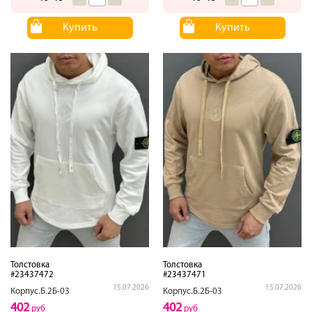
Купить
Купить
Толстовка
Толстовка
#23437472
#23437471
15.07.2026
15.07.2026
Корпус.Б.2Б-03
Корпус.Б.2Б-03
402
402
руб
руб