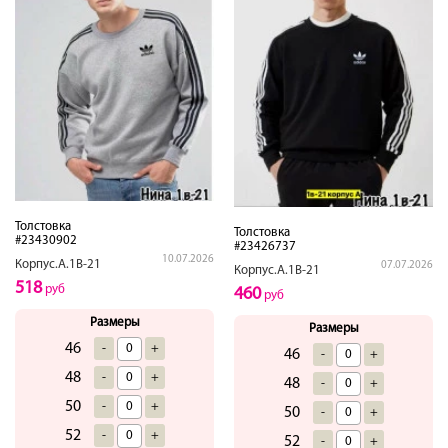
Толстовка
Толстовка
#23430902
#23426737
10.07.2026
Корпус.А.1В-21
07.07.2026
Корпус.А.1В-21
518
руб
460
руб
Размеры
Размеры
46
-
+
46
-
+
48
-
+
48
-
+
50
-
+
50
-
+
52
-
+
52
-
+