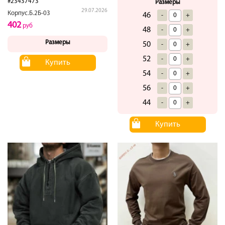
#23437473
Размеры
29.07.2026
Корпус.Б.2Б-03
46
-
+
402
руб
48
-
+
Размеры
50
-
+
52
-
+
Купить
54
-
+
56
-
+
44
-
+
Купить