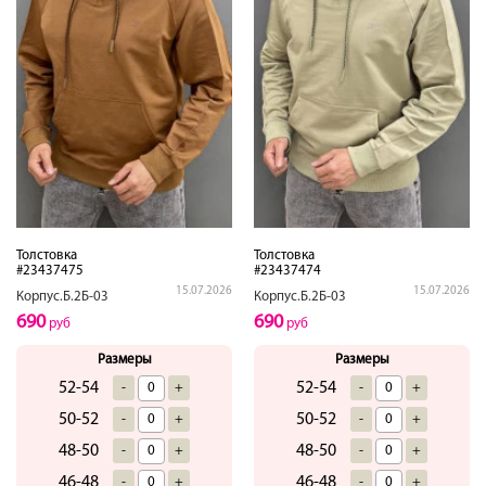
Толстовка
Толстовка
#23437475
#23437474
15.07.2026
15.07.2026
Корпус.Б.2Б-03
Корпус.Б.2Б-03
690
690
руб
руб
Размеры
Размеры
52-54
52-54
-
+
-
+
50-52
50-52
-
+
-
+
48-50
48-50
-
+
-
+
46-48
46-48
-
+
-
+