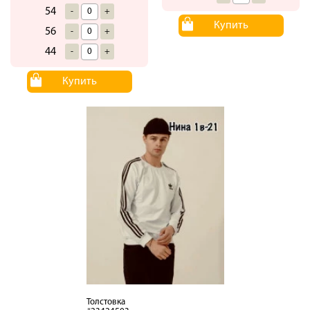
54
-
+
Купить
56
-
+
44
-
+
Купить
Толстовка