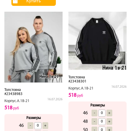
Купить
Толстовка
#23438301
16.07.2026
Корпус.А.1В-21
Толстовка
#23438983
518
руб
16.07.2026
Корпус.А.1В-21
Размеры
518
руб
46
-
+
Размеры
48
-
+
46
-
+
50
-
+