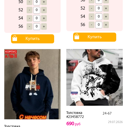
50
-
+
50
-
+
52
-
+
52
-
+
54
-
+
54
-
+
56
-
+
56
-
+
Купить
Купить
Толстовка
24-67
#23458772
29.07.2026
690
руб
Толстовка