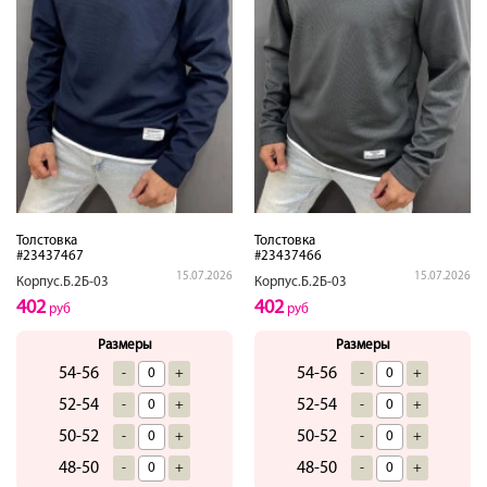
Толстовка
Толстовка
#23437467
#23437466
15.07.2026
15.07.2026
Корпус.Б.2Б-03
Корпус.Б.2Б-03
402
402
руб
руб
Размеры
Размеры
54-56
54-56
-
+
-
+
52-54
52-54
-
+
-
+
50-52
50-52
-
+
-
+
48-50
48-50
-
+
-
+