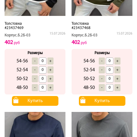
Толстовка
Толстовка
#23437469
#23437468
15.07.2026
15.07.2026
Корпус.Б.2Б-03
Корпус.Б.2Б-03
402
402
руб
руб
Размеры
Размеры
54-56
54-56
-
+
-
+
52-54
52-54
-
+
-
+
50-52
50-52
-
+
-
+
48-50
48-50
-
+
-
+
Купить
Купить