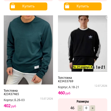
Купить
Купить
Толстовка
#23433769
12.07.2026
Корпус.А.1В-21
Толстовка
460
руб
#23437465
15.07.2026
Корпус.Б.2Б-03
Размеры
402
руб
46
-
+