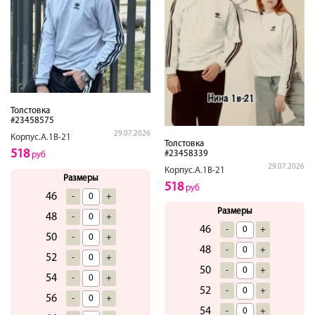
Толстовка
#23458575
29.07.2026
Корпус.А.1В-21
Толстовка
518
#23458339
руб
29.07.2026
Корпус.А.1В-21
Размеры
518
руб
46
-
+
Размеры
48
-
+
46
-
+
50
-
+
48
-
+
52
-
+
50
-
+
54
-
+
52
-
+
56
-
+
54
-
+