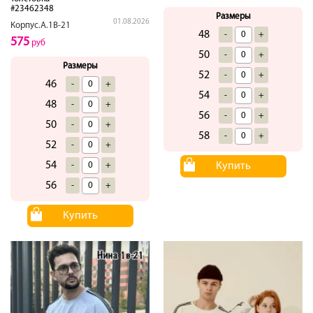
#23462348
Размеры
01.08.2026
Корпус.А.1В-21
48
-
+
575
руб
50
-
+
Размеры
52
-
+
46
-
+
54
-
+
48
-
+
56
-
+
50
-
+
58
-
+
52
-
+
54
Купить
-
+
56
-
+
Купить