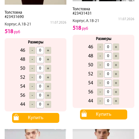
Толстовка
Толстовка
#23431431
#23431690
11.07.2026
Корпус.А.1В-21
11.07.2026
Корпус.А.1В-21
518
руб
518
руб
Размеры
Размеры
46
-
+
46
-
+
48
-
+
48
-
+
50
-
+
50
-
+
52
-
+
52
-
+
54
-
+
54
-
+
56
-
+
56
-
+
44
-
+
44
-
+
Купить
Купить