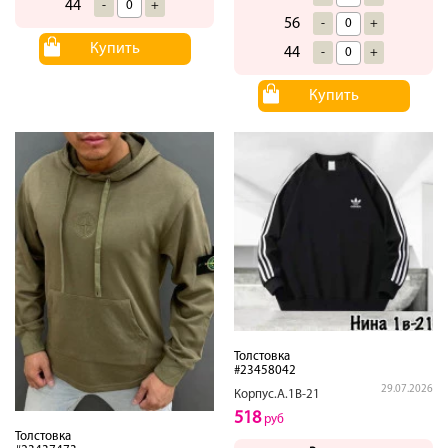
44
-
+
56
-
+
Купить
44
-
+
Купить
Толстовка
#23458042
29.07.2026
Корпус.А.1В-21
518
руб
Толстовка