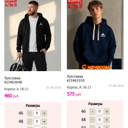
Толстовка
Толстовка
#23463350
#23463648
01.08.2026
Корпус.А.1В-21
01.08.2026
Корпус.А.1В-21
575
руб
460
руб
Размеры
Размеры
46
-
+
46
-
+
48
-
+
48
-
+