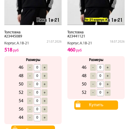
Толстовка
Толстовка
#23445089
#23441121
21.07.2026
18.07.2026
Корпус.А.1В-21
Корпус.А.1В-21
518
460
руб
руб
Размеры
Размеры
46
46
-
+
-
+
48
48
-
+
-
+
50
50
-
+
-
+
52
52
-
+
-
+
54
-
+
Купить
56
-
+
44
-
+