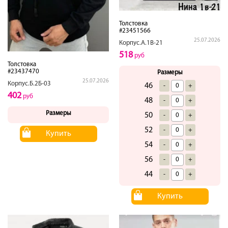
Толстовка
#23451566
25.07.2026
Корпус.А.1В-21
518
руб
Толстовка
#23437470
Размеры
25.07.2026
Корпус.Б.2Б-03
46
-
+
402
руб
48
-
+
Размеры
50
-
+
52
-
+
Купить
54
-
+
56
-
+
44
-
+
Купить