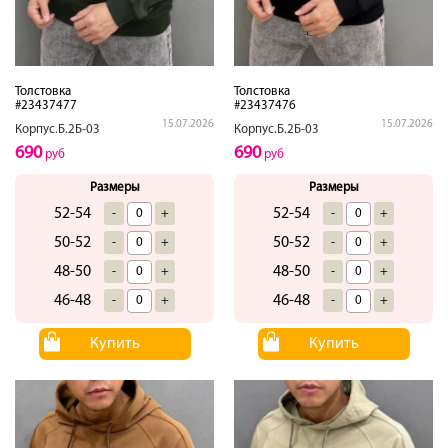
Толстовка
Толстовка
#23437477
#23437476
15.07.2026
15.07.2026
Корпус.Б.2Б-03
Корпус.Б.2Б-03
690
690
руб
руб
Размеры
Размеры
52-54
52-54
-
+
-
+
50-52
50-52
-
+
-
+
48-50
48-50
-
+
-
+
46-48
46-48
-
+
-
+
Купить
Купить