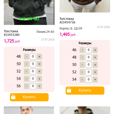
Толстовка
#23454736
27.07.2026
Корпус.Б. 2Д-09
Толстовка
Линия.24-60
1,495
руб
#23455280
27.07.2026
1,725
руб
Размеры
46
-
+
Размеры
48
-
+
48
-
+
50
-
+
50
-
+
52
-
+
52
-
+
54
-
+
54
-
+
56
-
+
Купить
Купить