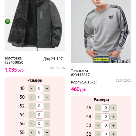
Толстовка
Дод.24-107
#23450050
24.07.2026
1,035
руб
Толстовка
#23447817
Размеры
23.07.2026
Корпус.А.1В-21
48
-
+
460
руб
50
-
+
Размеры
52
-
+
46
-
+
54
-
+
48
-
+
56
-
+
50
-
+
58
-
+
52
-
+