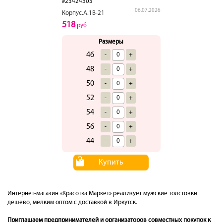
#23424503
06.07.2026
Корпус.А.1В-21
518
руб
Размеры
46
-
+
48
-
+
50
-
+
52
-
+
54
-
+
56
-
+
44
-
+
Купить
Интернет-магазин «Красотка Маркет» реализует мужские толстовки
дешево, мелким оптом с доставкой в Иркутск.
Приглашаем предпринимателей и организаторов совместных покупок к