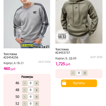
Толстовка
#23453737
Толстовка
#23454256
26.07.2026
Корпус.Б. 2Д-09
26.07.2026
Корпус.А.1В-21
1,725
руб
460
руб
-
+
Размеры
46
Купить
-
+
48
-
+
50
-
+
52
-
+