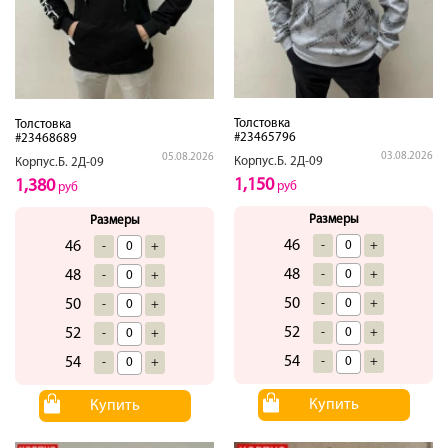
Толстовка
Толстовка
#23465796
#23468689
03.08.2026
05.08.2026
Корпус.Б. 2Д-09
Корпус.Б. 2Д-09
1,150
1,380
руб
руб
Размеры
Размеры
46
-
+
46
-
+
48
-
+
48
-
+
50
-
+
50
-
+
52
-
+
52
-
+
54
-
+
54
-
+
Купить
Купить