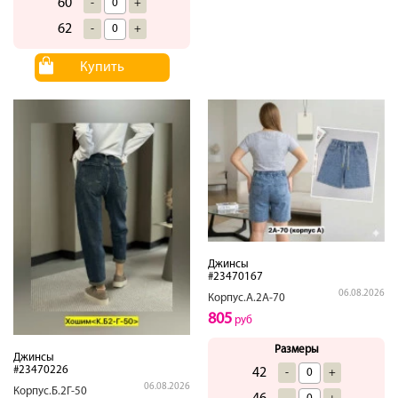
60
-
+
62
-
+
Купить
Джинсы
#23470167
06.08.2026
Корпус.А.2А-70
805
руб
Размеры
Джинсы
#23470226
42
-
+
06.08.2026
Корпус.Б.2Г-50