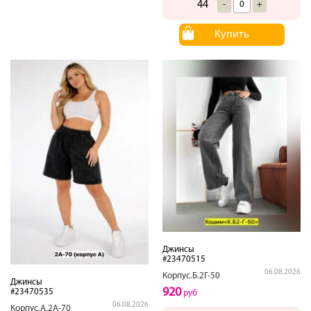
44
-
+
Купить
Джинсы
#23470515
06.08.2026
Корпус.Б.2Г-50
Джинсы
920
#23470535
руб
06.08.2026
Корпус.А.2А-70