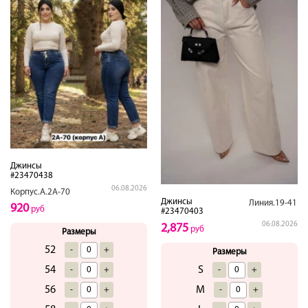
Джинсы
#23470438
06.08.2026
Корпус.А.2А-70
Джинсы
Линия.19-41
920
руб
#23470403
06.08.2026
2,875
руб
Размеры
52
-
+
Размеры
S
54
-
+
-
+
M
56
-
+
-
+