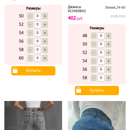
Джинсы
Линия.24-60
Размеры
#23469842
50
-
+
05.08.2026
402
руб
52
-
+
Размеры
54
-
+
48
-
+
56
-
+
50
-
+
58
-
+
52
-
+
60
-
+
54
-
+
56
-
+
Купить
58
-
+
Купить