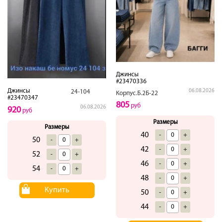
Джинсы
#23470336
Джинсы
06.08.2026
24-104
Корпус.Б.2Б-22
#23470347
805
руб
06.08.2026
920
руб
Размеры
Размеры
40
-
+
50
-
+
42
-
+
52
-
+
46
-
+
54
-
+
48
-
+
Купить
50
-
+
44
-
+