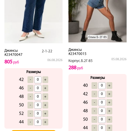
Джинсы
Джинсы
2-1-22
#23470015
#23470047
05.08.2026
06.08.2026
Корпус.Б.2Г-85
805
руб
288
руб
Размеры
Размеры
42
-
+
40
-
+
46
-
+
42
-
+
48
-
+
46
-
+
50
-
+
48
-
+
52
-
+
50
-
+
44
-
+
44
-
+