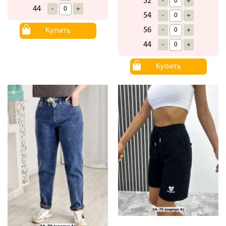
52
-
+
44
-
+
54
-
+
56
Купить
-
+
44
-
+
Купить