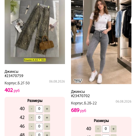
Джинсы
#23470759
06.08.2026
Корпус.Б.2Г-50
402
руб
Джинсы
#23470702
Размеры
06.08.2026
Корпус.Б.2Б-22
40
-
+
689
руб
42
-
+
Размеры
46
-
+
40
-
+
48
-
+