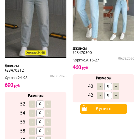
Джинсы
#23470300
06.08.2026
Корпус.А.1Б-27
Джинсы
460
руб
#23470312
06.08.2026
Хусрав.24-98
Размеры
690
руб
40
-
+
42
-
+
Размеры
52
-
+
Купить
54
-
+
56
-
+
58
-
+