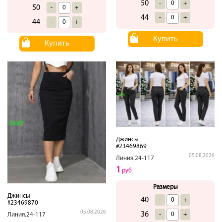
50
-
+
50
-
+
44
-
+
44
-
+
Купить
Купить
Джинсы
#23469869
05.08.2026
Линия.24-117
1
руб
Размеры
Джинсы
40
-
+
#23469870
05.08.2026
36
-
+
Линия.24-117