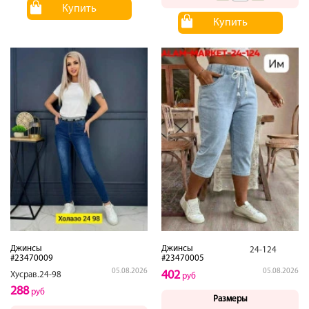
Купить
Купить
Джинсы
Джинсы
24-124
#23470009
#23470005
05.08.2026
05.08.2026
402
Хусрав.24-98
руб
288
руб
Размеры