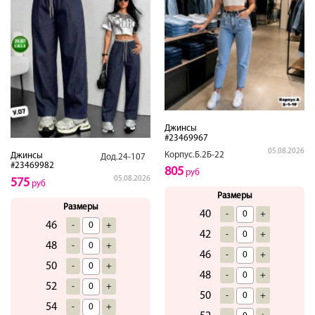
Джинсы
#23469967
05.08.2026
Корпус.Б.2Б-22
Джинсы
Дод.24-107
#23469982
805
руб
05.08.2026
575
руб
Размеры
Размеры
40
-
+
46
-
+
42
-
+
48
-
+
46
-
+
50
-
+
48
-
+
52
-
+
50
-
+
54
-
+