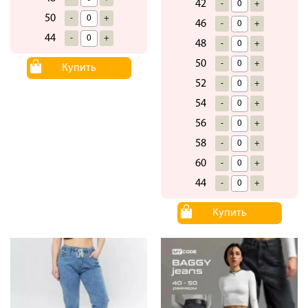
42
-
+
50
-
+
46
-
+
44
-
+
48
-
+
50
-
+
Купить
52
-
+
54
-
+
56
-
+
58
-
+
60
-
+
44
-
+
Купить