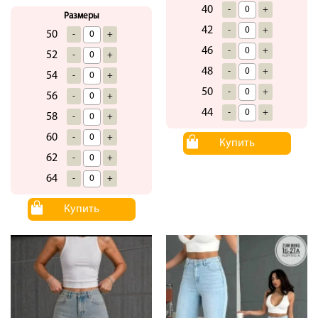
40
-
+
Размеры
42
-
+
50
-
+
46
-
+
52
-
+
48
-
+
54
-
+
50
-
+
56
-
+
44
-
+
58
-
+
60
-
+
Купить
62
-
+
64
-
+
Купить