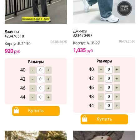
Джинсы
Джинсы
#23470497
#23470510
06.08.2026
06.08.2026
Корпус.А.1Б-27
Корпус.Б.2Г-50
1,035
920
руб
руб
Размеры
Размеры
40
-
+
40
-
+
42
-
+
42
-
+
46
-
+
46
-
+
48
-
+
44
-
+
44
-
+
Купить
Купить