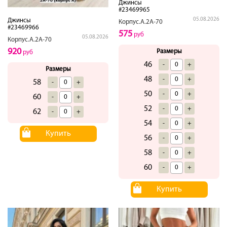
Джинсы
#23469965
05.08.2026
Джинсы
Корпус.А.2А-70
#23469966
575
руб
05.08.2026
Корпус.А.2А-70
920
Размеры
руб
46
-
+
Размеры
48
-
+
58
-
+
50
-
+
60
-
+
52
-
+
62
-
+
54
-
+
Купить
56
-
+
58
-
+
60
-
+
Купить