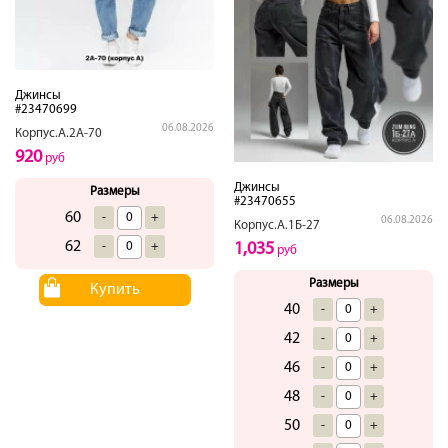
Джинсы
#23470699
06.08.2026
Корпус.А.2А-70
920
руб
Джинсы
Размеры
#23470655
60
-
+
06.08.2026
Корпус.А.1Б-27
62
1,035
-
+
руб
Размеры
Купить
40
-
+
42
-
+
46
-
+
48
-
+
50
-
+