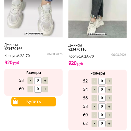
Джинсы
Джинсы
#23470166
#23470110
06.08.2026
06.08.2026
Корпус.А.2А-70
Корпус.А.2А-70
920
920
руб
руб
Размеры
Размеры
58
-
+
52
-
+
60
-
+
54
-
+
56
-
+
Купить
58
-
+
60
-
+
62
-
+