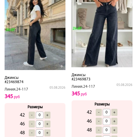
Джинсы
Джинсы
#23469873
#23469874
05.08.2026
Линия.24-117
05.08.2026
Линия.24-117
345
руб
345
руб
Размеры
Размеры
42
-
+
42
-
+
46
-
+
46
-
+
48
-
+
48
-
+