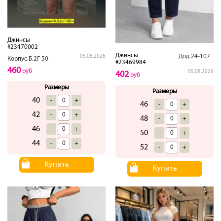
Джинсы
#23470002
Джинсы
Дод.24-107
05.08.2026
Корпус.Б.2Г-50
#23469984
460
руб
05.08.2026
402
руб
Размеры
Размеры
40
-
+
46
-
+
42
-
+
48
-
+
46
-
+
50
-
+
44
-
+
52
-
+
Купить
Купить