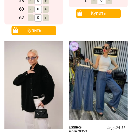
L
58
-
+
-
+
60
-
+
Купить
62
-
+
Купить
Джинсы
Федя.24-53
#23470352