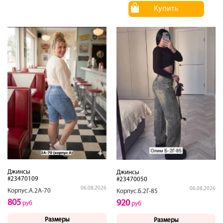
Купить
Джинсы
Джинсы
#23470109
#23470050
06.08.2026
06.08.2026
Корпус.А.2А-70
Корпус.Б.2Г-85
805
920
руб
руб
Размеры
Размеры