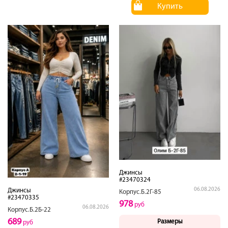
Купить
Джинсы
#23470324
06.08.2026
Джинсы
Корпус.Б.2Г-85
#23470335
978
руб
06.08.2026
Корпус.Б.2Б-22
689
Размеры
руб