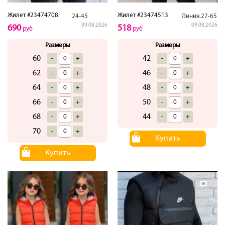
Жилет #23474708
Жилет #23474513
24-45
Линия.27-65
09.08.2026
09.08.2026
690
518
руб
руб
Размеры
Размеры
60
42
-
+
-
+
62
46
-
+
-
+
64
48
-
+
-
+
66
50
-
+
-
+
68
44
-
+
-
+
70
-
+
Купить
Купить