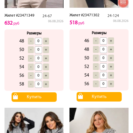
Жилет #23471302
Жилет #23471349
24-124
24-67
06.08.2026
06.08.2026
518
632
руб
руб
Размеры
Размеры
46
-
+
48
-
+
48
-
+
50
-
+
50
-
+
52
-
+
52
-
+
54
-
+
54
-
+
56
-
+
56
-
+
58
-
+
Купить
Купить