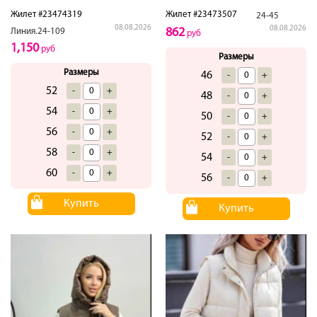
Жилет #23474319
Жилет #23473507
24-45
08.08.2026
08.08.2026
862
Линия.24-109
руб
1,150
руб
Размеры
Размеры
46
-
+
52
-
+
48
-
+
54
-
+
50
-
+
56
-
+
52
-
+
58
-
+
54
-
+
60
-
+
56
-
+
Купить
Купить