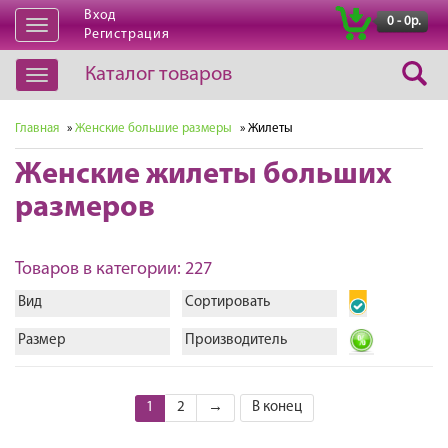
Вход
|
0 - 0р.
Открыть
Регистрация
навигацию
Каталог товаров
Открыть
навигацию
Главная
»
Женские большие размеры
» Жилеты
Женские жилеты больших
размеров
Товаров в категории: 227
Вид
Сортировать
Размер
Производитель
1
2
→
В конец