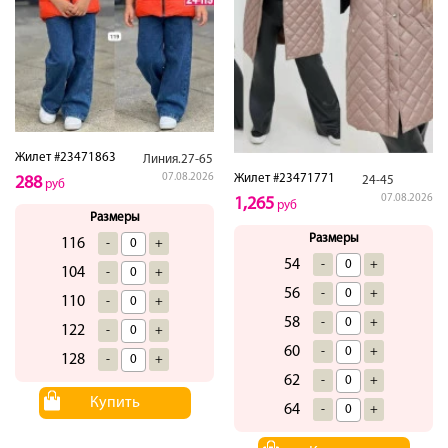
Жилет #23471863
Линия.27-65
07.08.2026
Жилет #23471771
288
24-45
руб
07.08.2026
1,265
руб
Размеры
Размеры
116
-
+
54
-
+
104
-
+
56
-
+
110
-
+
58
-
+
122
-
+
60
-
+
128
-
+
62
-
+
Купить
64
-
+