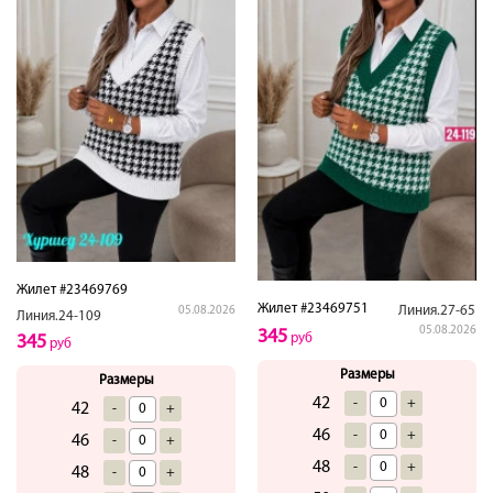
Жилет #23469769
Жилет #23469751
Линия.27-65
05.08.2026
Линия.24-109
05.08.2026
345
руб
345
руб
Размеры
Размеры
42
-
+
42
-
+
46
-
+
46
-
+
48
-
+
48
-
+