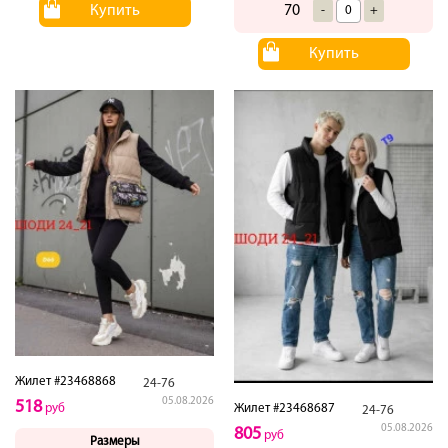
Купить
70
-
+
Купить
Жилет #23468868
24-76
05.08.2026
518
Жилет #23468687
руб
24-76
05.08.2026
805
руб
Размеры