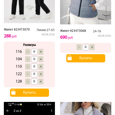
Жилет #23473070
Линия.27-65
Жилет #23473068
24-76
08.08.2026
288
08.08.2026
руб
690
руб
Размеры
-
+
116
-
+
Купить
104
-
+
110
-
+
122
-
+
128
-
+
Купить