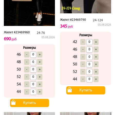
Жилет #23469790
24-124
05.08.2026
345
руб
Жилет #23469960
24-76
Размеры
05.08.2026
690
руб
42
-
+
Размеры
46
-
+
46
-
+
48
-
+
48
-
+
50
-
+
50
-
+
52
-
+
52
-
+
44
-
+
54
-
+
Купить
44
-
+
Купить