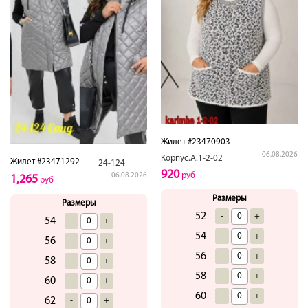
Жилет #23470903
06.08.2026
Корпус.А.1-2-02
Жилет #23471292
24-124
920
руб
06.08.2026
1,265
руб
Размеры
Размеры
52
-
+
54
-
+
54
-
+
56
-
+
56
-
+
58
-
+
58
-
+
60
-
+
60
-
+
62
-
+