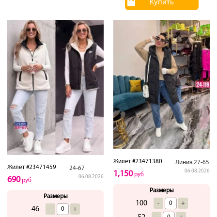
Купить
Жилет #23471380
Линия.27-65
Жилет #23471459
24-67
06.08.2026
1,150
руб
06.08.2026
690
руб
Размеры
Размеры
100
-
+
46
-
+