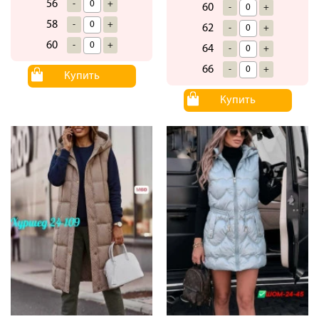
56
-
+
60
-
+
58
-
+
62
-
+
60
-
+
64
-
+
66
-
+
Купить
Купить