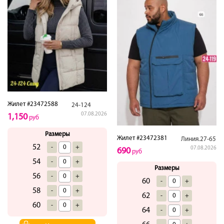
Жилет #23472588
24-124
07.08.2026
1,150
руб
Размеры
Жилет #23472381
Линия.27-65
52
-
+
07.08.2026
690
руб
54
-
+
Размеры
56
-
+
60
-
+
58
-
+
62
-
+
60
-
+
64
-
+