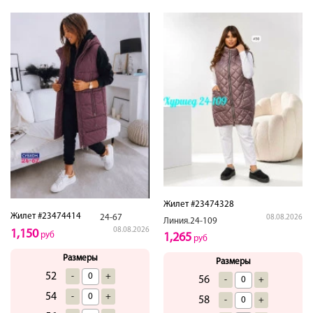
Жилет #23474328
Жилет #23474414
24-67
08.08.2026
Линия.24-109
08.08.2026
1,150
руб
1,265
руб
Размеры
Размеры
52
-
+
56
-
+
54
-
+
58
-
+