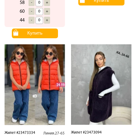
Купить
58
-
+
60
-
+
44
-
+
Купить
Жилет #23473094
Жилет #23473334
Линия.27-65