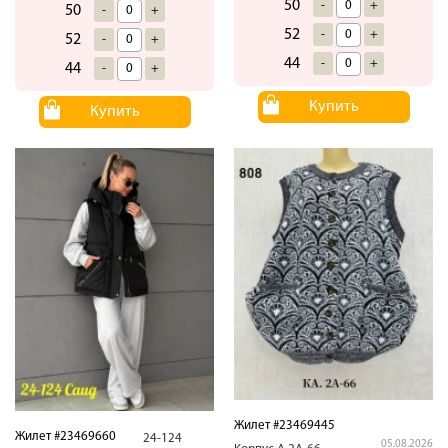
50
-
+
50
-
+
52
-
+
52
-
+
44
-
+
44
-
+
Купить
Купить
Жилет #23469445
Жилет #23469660
24-124
05.08.2026