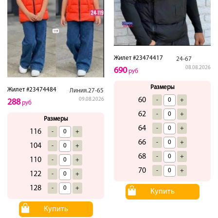
Жилет #23474417
24-67
08.08.2026
690
руб
Размеры
Жилет #23474484
Линия.27-65
60
-
+
09.08.2026
288
руб
62
-
+
Размеры
64
-
+
116
-
+
66
-
+
104
-
+
68
-
+
110
-
+
70
-
+
122
-
+
128
-
+
Купить
Купить