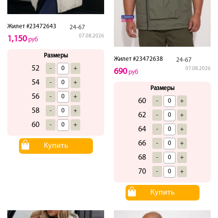
Жилет #23472643
24-67
07.08.2026
1,150
руб
Размеры
Жилет #23472638
24-67
52
-
+
07.08.2026
690
руб
54
-
+
Размеры
56
-
+
60
-
+
58
-
+
62
-
+
60
-
+
64
-
+
66
-
+
Купить
68
-
+
70
-
+
Купить