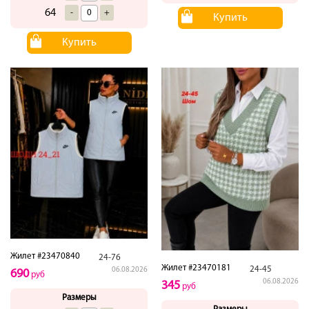
64
-
+
Купить
Купить
Жилет #23470840
24-76
Жилет #23470181
24-45
06.08.2026
690
руб
06.08.2026
345
руб
Размеры