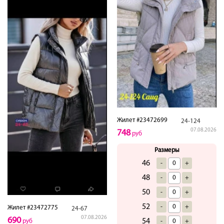
Жилет #23472699
24-124
07.08.2026
748
руб
Размеры
46
-
+
48
-
+
50
-
+
52
-
+
Жилет #23472775
24-67
07.08.2026
690
54
руб
-
+