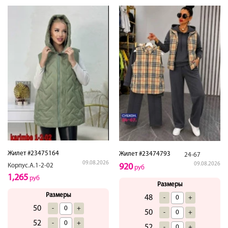
Жилет #23475164
Жилет #23474793
24-67
09.08.2026
09.08.2026
Корпус.А.1-2-02
920
руб
1,265
руб
Размеры
Размеры
48
-
+
50
-
+
50
-
+
52
-
+
52
-
+