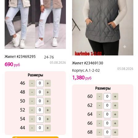
Жилет #23469295
24-76
05.08.2026
Жилет #23469130
690
руб
05.08.2026
Корпус.А.1-2-02
Размеры
1,380
руб
46
-
+
Размеры
48
-
+
60
-
+
50
-
+
62
-
+
52
-
+
64
-
+
54
-
+
66
-
+
44
-
+
68
-
+