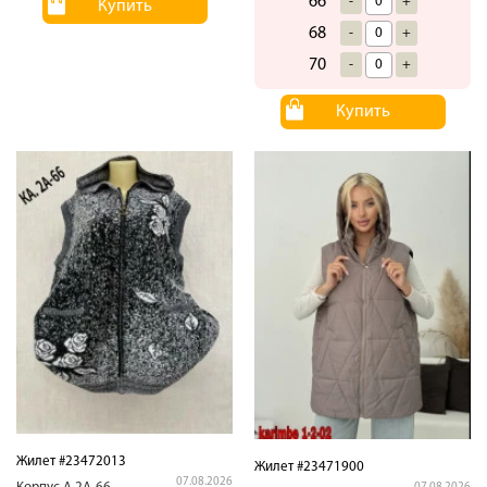
66
-
+
Купить
68
-
+
70
-
+
Купить
Жилет #23472013
Жилет #23471900
07.08.2026