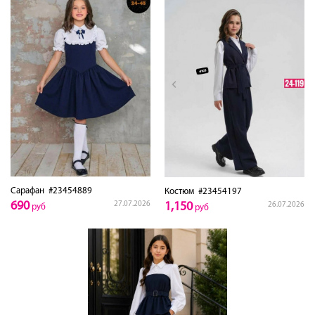
Сарафан
#23454889
Костюм
#23454197
690
1,150
27.07.2026
26.07.2026
руб
руб