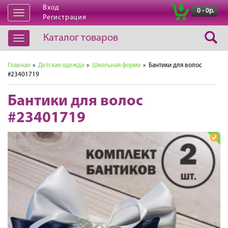
Вход
|
0 - 0р.
Открыть
Регистрация
навигацию
Каталог товаров
Открыть
навигацию
Главная
»
Детская одежда
»
Школьная форма
» Бантики для волос
#23401719
Бантики для волос
#23401719