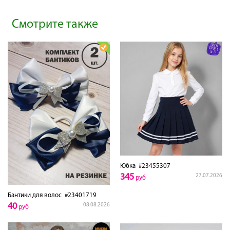
Смотрите также
Юбка
#23455307
345
27.07.2026
руб
Бантики для волос
#23401719
40
08.08.2026
руб