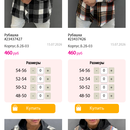
Рубашка
Рубашка
#23437427
#23437426
15.07.2026
15.07.2026
Корпус.Б.2Б-03
Корпус.Б.2Б-03
460
460
руб
руб
Размеры
Размеры
54-56
54-56
-
+
-
+
52-54
52-54
-
+
-
+
50-52
50-52
-
+
-
+
48-50
48-50
-
+
-
+
Купить
Купить