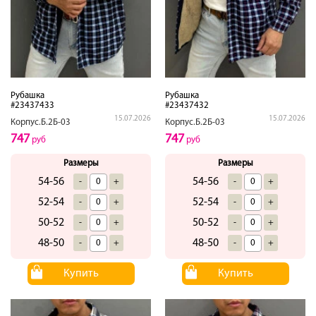
Рубашка
Рубашка
#23437433
#23437432
15.07.2026
15.07.2026
Корпус.Б.2Б-03
Корпус.Б.2Б-03
747
747
руб
руб
Размеры
Размеры
54-56
54-56
-
+
-
+
52-54
52-54
-
+
-
+
50-52
50-52
-
+
-
+
48-50
48-50
-
+
-
+
Купить
Купить