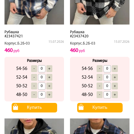
Рубашка
Рубашка
#23437421
#23437420
15.07.2026
15.07.2026
Корпус.Б.2Б-03
Корпус.Б.2Б-03
460
460
руб
руб
Размеры
Размеры
54-56
54-56
-
+
-
+
52-54
52-54
-
+
-
+
50-52
50-52
-
+
-
+
48-50
48-50
-
+
-
+
Купить
Купить