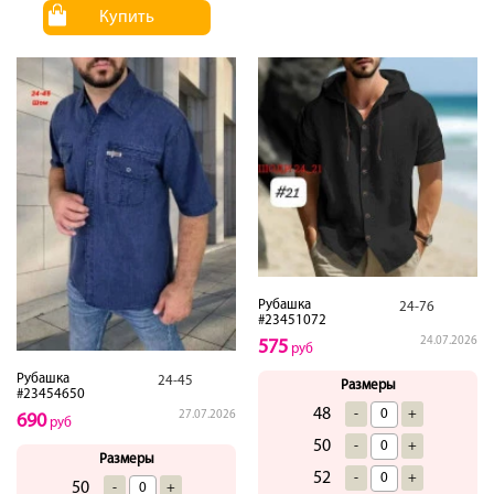
Купить
Рубашка
24-76
#23451072
24.07.2026
575
руб
Рубашка
24-45
Размеры
#23454650
48
-
+
27.07.2026
690
руб
50
-
+
Размеры
52
-
+
50
-
+