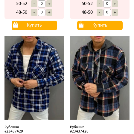
50-52
50-52
-
+
-
+
48-50
48-50
-
+
-
+
Купить
Купить
Рубашка
Рубашка
#23437429
#23437428