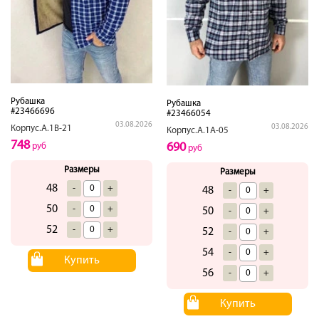
Рубашка
Рубашка
#23466696
#23466054
03.08.2026
03.08.2026
Корпус.А.1В-21
Корпус.А.1А-05
748
690
руб
руб
Размеры
Размеры
48
-
+
48
-
+
50
-
+
50
-
+
52
-
+
52
-
+
54
-
+
Купить
56
-
+
Купить