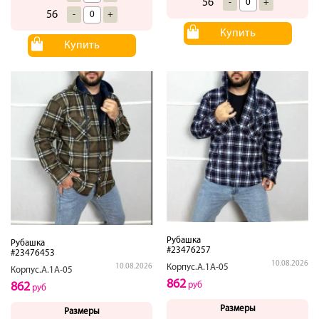
56
-
+
56
-
+
Купить
Купить
Рубашка
Рубашка
#23476257
#23476453
10.08.2026
Корпус.А.1А-05
10.08.2026
Корпус.А.1А-05
862
руб
862
руб
Размеры
Размеры