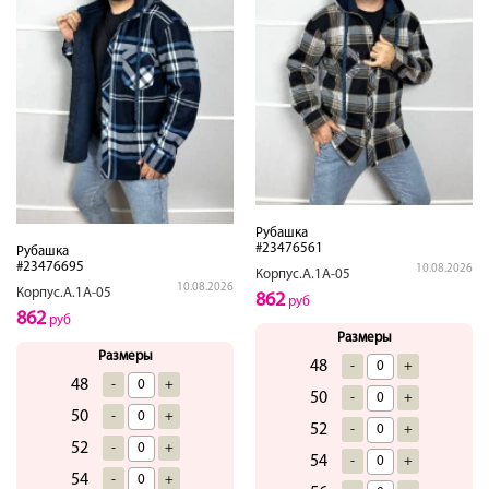
Рубашка
#23476561
Рубашка
#23476695
10.08.2026
Корпус.А.1А-05
10.08.2026
Корпус.А.1А-05
862
руб
862
руб
Размеры
Размеры
48
-
+
48
-
+
50
-
+
50
-
+
52
-
+
52
-
+
54
-
+
54
-
+