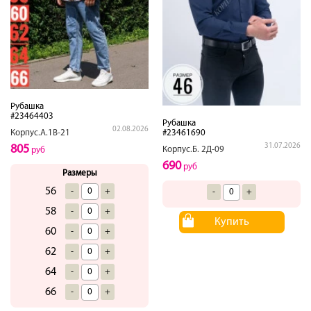
Рубашка
#23464403
Рубашка
02.08.2026
#23461690
Корпус.А.1В-21
31.07.2026
805
Корпус.Б. 2Д-09
руб
690
руб
Размеры
56
-
+
-
+
58
-
+
Купить
60
-
+
62
-
+
64
-
+
66
-
+