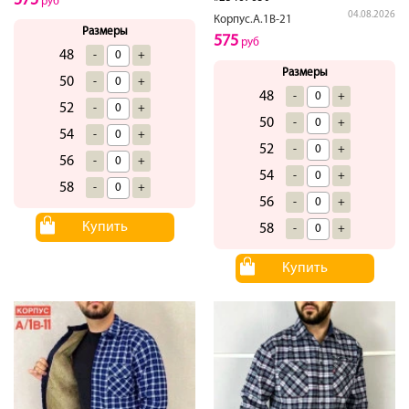
575
руб
04.08.2026
Корпус.А.1В-21
Размеры
575
руб
48
-
+
Размеры
50
-
+
48
-
+
52
-
+
50
-
+
54
-
+
52
-
+
56
-
+
54
-
+
58
-
+
56
-
+
Купить
58
-
+
Купить