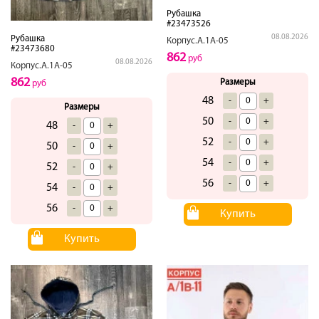
Рубашка
#23473526
08.08.2026
Рубашка
Корпус.А.1А-05
#23473680
862
руб
08.08.2026
Корпус.А.1А-05
862
Размеры
руб
48
-
+
Размеры
50
-
+
48
-
+
52
-
+
50
-
+
54
-
+
52
-
+
56
-
+
54
-
+
56
-
+
Купить
Купить