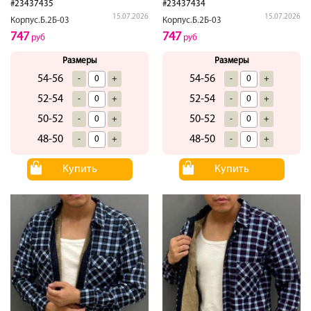
#23437435
#23437434
15.07.2026
15.07.2026
Корпус.Б.2Б-03
Корпус.Б.2Б-03
747
747
руб
руб
Размеры
Размеры
54-56
54-56
-
+
-
+
52-54
52-54
-
+
-
+
50-52
50-52
-
+
-
+
48-50
48-50
-
+
-
+
Купить
Купить