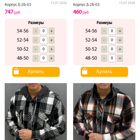
15.07.2026
15.07.2026
Корпус.Б.2Б-03
Корпус.Б.2Б-03
747
460
руб
руб
Размеры
Размеры
54-56
54-56
-
+
-
+
52-54
52-54
-
+
-
+
50-52
50-52
-
+
-
+
48-50
48-50
-
+
-
+
Купить
Купить