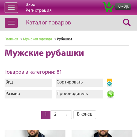
Вход
|
0 - 0р.
Открыть
Регистрация
навигацию
Каталог товаров
Открыть
навигацию
Главная
»
Мужская одежда
» Рубашки
Мужские рубашки
Товаров в категории: 81
Вид
Сортировать
Размер
Производитель
1
2
→
В конец