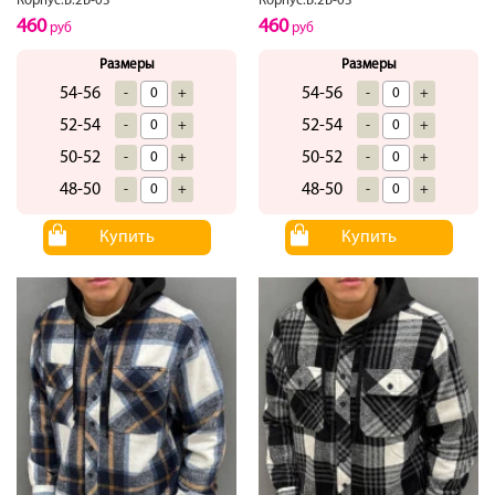
Корпус.Б.2Б-03
Корпус.Б.2Б-03
460
460
руб
руб
Размеры
Размеры
54-56
54-56
-
+
-
+
52-54
52-54
-
+
-
+
50-52
50-52
-
+
-
+
48-50
48-50
-
+
-
+
Купить
Купить