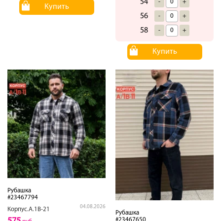
54
-
+
Купить
56
-
+
58
-
+
Купить
Рубашка
#23467794
04.08.2026
Корпус.А.1В-21
Рубашка
#23467650