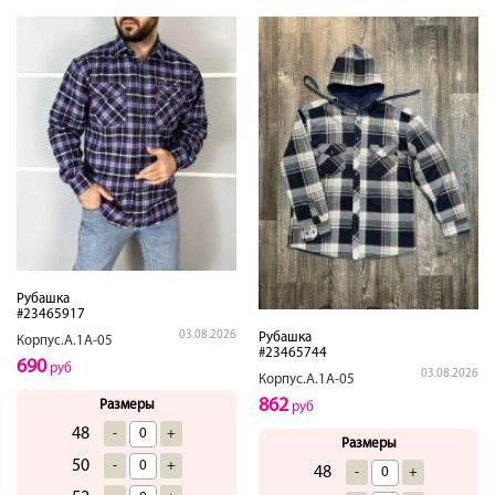
Рубашка
#23465917
03.08.2026
Рубашка
Корпус.А.1А-05
#23465744
690
руб
03.08.2026
Корпус.А.1А-05
862
Размеры
руб
48
-
+
Размеры
50
-
+
48
-
+