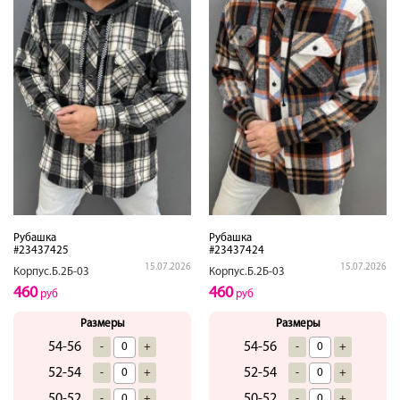
Рубашка
Рубашка
#23437425
#23437424
15.07.2026
15.07.2026
Корпус.Б.2Б-03
Корпус.Б.2Б-03
460
460
руб
руб
Размеры
Размеры
54-56
54-56
-
+
-
+
52-54
52-54
-
+
-
+
50-52
50-52
-
+
-
+