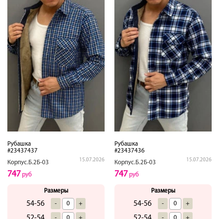
Рубашка
Рубашка
#23437437
#23437436
15.07.2026
15.07.2026
Корпус.Б.2Б-03
Корпус.Б.2Б-03
747
747
руб
руб
Размеры
Размеры
54-56
54-56
-
+
-
+
52-54
52-54
-
+
-
+