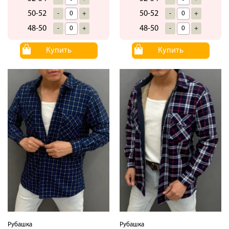
50-52
50-52
-
+
-
+
48-50
48-50
-
+
-
+
Купить
Купить
Рубашка
Рубашка