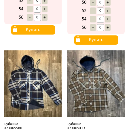
52
-
+
50
-
+
54
-
+
52
-
+
56
-
+
54
-
+
56
-
+
Купить
Купить
Рубашка
Рубашка
#23465580
#23465413