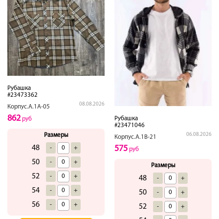
Рубашка
#23473362
08.08.2026
Корпус.А.1А-05
862
Рубашка
руб
#23471046
06.08.2026
Размеры
Корпус.А.1В-21
575
48
-
+
руб
50
-
+
Размеры
52
-
+
48
-
+
54
-
+
50
-
+
56
-
+
52
-
+