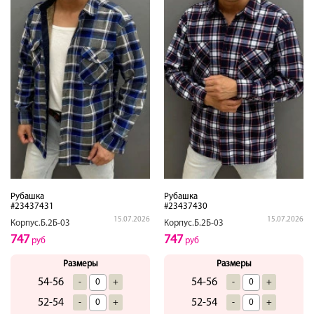
Рубашка
Рубашка
#23437431
#23437430
15.07.2026
15.07.2026
Корпус.Б.2Б-03
Корпус.Б.2Б-03
747
747
руб
руб
Размеры
Размеры
54-56
54-56
-
+
-
+
52-54
52-54
-
+
-
+