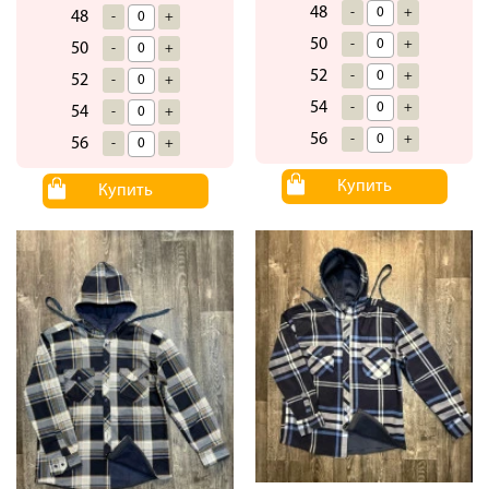
48
-
+
48
-
+
50
-
+
50
-
+
52
-
+
52
-
+
54
-
+
54
-
+
56
-
+
56
-
+
Купить
Купить