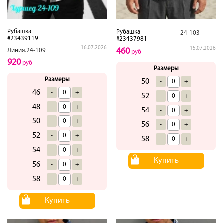
Рубашка
Рубашка
24-103
#23439119
#23437981
16.07.2026
15.07.2026
460
Линия.24-109
руб
920
руб
Размеры
Размеры
50
-
+
46
-
+
52
-
+
48
-
+
54
-
+
50
-
+
56
-
+
52
-
+
58
-
+
54
-
+
Купить
56
-
+
58
-
+
Купить