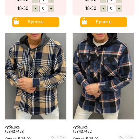
48-50
48-50
-
+
-
+
Купить
Купить
Рубашка
Рубашка
#23437423
#23437422
15.07.2026
15.07.2026