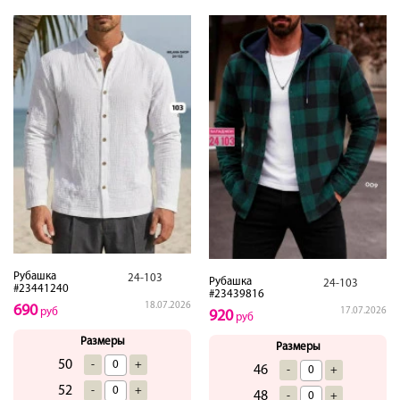
Рубашка
24-103
Рубашка
24-103
#23441240
#23439816
18.07.2026
690
руб
17.07.2026
920
руб
Размеры
Размеры
50
-
+
46
-
+
52
-
+
48
-
+