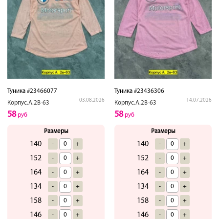
Туника #23466077
Туника #23436306
03.08.2026
14.07.2026
Корпус.А.2В-63
Корпус.А.2В-63
58
58
руб
руб
Размеры
Размеры
140
140
-
+
-
+
152
152
-
+
-
+
164
164
-
+
-
+
134
134
-
+
-
+
158
158
-
+
-
+
146
146
-
+
-
+