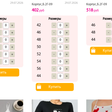
29.07.2026
29.07.2026
Корпус,Б.2Г-09
Корпус,Б.2Г-09
402
518
руб
руб
меры
Размеры
Разме
42
46
-
+
-
+
-
46
48
-
+
-
+
-
48
44
-
+
-
+
-
50
-
+
-
+
Купи
52
-
+
-
+
54
-
+
-
+
56
-
+
пить
44
-
+
Купить