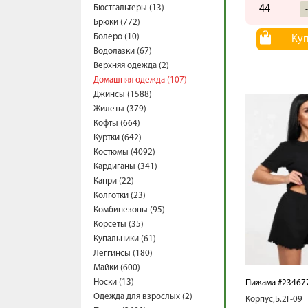
Бюстгальтеры (13)
44
Брюки (772)
Болеро (10)
Ку
Водолазки (67)
Верхняя одежда (2)
Домашняя одежда (107)
Джинсы (1588)
Жилеты (379)
Кофты (664)
Куртки (642)
Костюмы (4092)
Кардиганы (341)
Капри (22)
Колготки (23)
Комбинезоны (95)
Корсеты (35)
Купальники (61)
Леггинсы (180)
Майки (600)
Носки (13)
Пижама #23467
Одежда для взрослых (2)
Корпус,Б.2Г-09