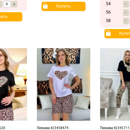
54
-
+
-
Купить
56
-
пить
58
-
Купи
620
Пижама #23458474
Пижама #2345711