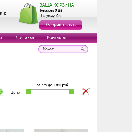
ВАША КОРЗИНА
Товаров:
0 шт
ки:
На сумму:
0р.
Оформить заказ
та
Доставка
Контакты
от
229
до
1380
руб