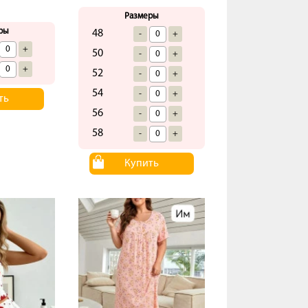
Размеры
ры
48
-
+
+
50
-
+
+
52
-
+
54
-
+
ть
56
-
+
58
-
+
Купить