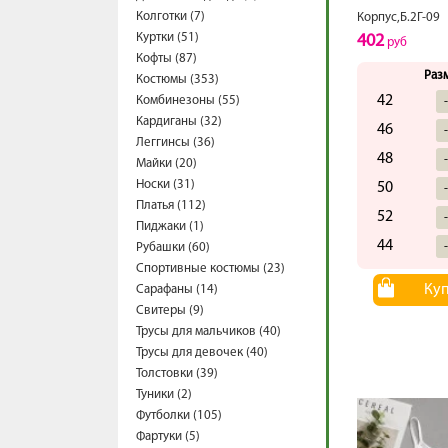
Колготки (7)
Корпус,Б.2Г-09
Куртки (51)
402
руб
Кофты (87)
Раз
Костюмы (353)
42
Комбинезоны (55)
Кардиганы (32)
46
Леггинсы (36)
48
Майки (20)
Носки (31)
50
Платья (112)
52
Пиджаки (1)
44
Рубашки (60)
Спортивные костюмы (23)
Ку
Сарафаны (14)
Свитеры (9)
Трусы для мальчиков (40)
Трусы для девочек (40)
Толстовки (39)
Туники (2)
Футболки (105)
Фартуки (5)