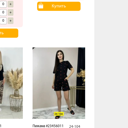
+
Купить
+
+
ть
1
Пижама #23456011
24-104