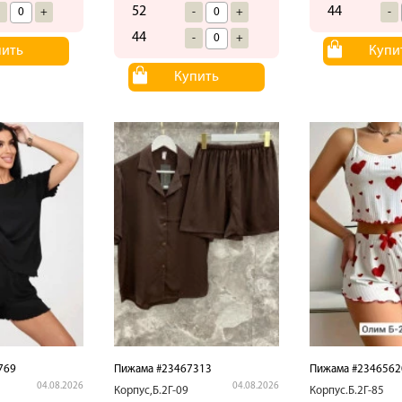
52
44
-
+
-
+
-
44
-
+
пить
Купи
Купить
769
Пижама #23467313
Пижама #2346562
04.08.2026
04.08.2026
Корпус,Б.2Г-09
Корпус.Б.2Г-85