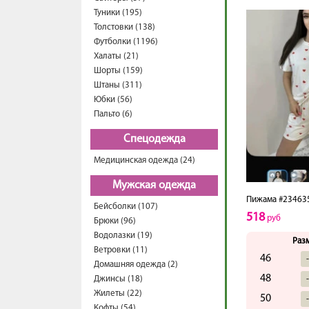
Туники (195)
Толстовки (138)
Футболки (1196)
Халаты (21)
Шорты (159)
Штаны (311)
Юбки (56)
Пальто (6)
Спецодежда
Медицинская одежда (24)
Мужская одежда
Пижама #23463
Бейсболки (107)
518
руб
Брюки (96)
Водолазки (19)
Раз
Ветровки (11)
46
Домашняя одежда (2)
48
Джинсы (18)
Жилеты (22)
50
Кофты (54)