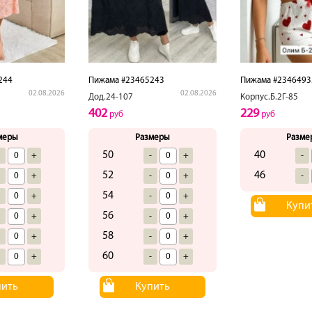
244
Пижама #23465243
Пижама #2346493
02.08.2026
02.08.2026
Дод.24-107
Корпус.Б.2Г-85
402
229
руб
руб
меры
Размеры
Разме
50
40
-
+
-
+
-
52
46
-
+
-
+
-
54
-
+
-
+
Купи
56
-
+
-
+
58
-
+
-
+
60
-
+
-
+
пить
Купить