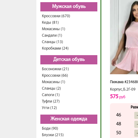
Мужская обувь
Кроссовки (670)
Кеды (81)
Мокасины (1)
Сандали (1)
Сланцы (13)
Коробками (24)
Детская обувь
Босоножки (21)
Кроссовки (66)
Мокасины (1)
Пижама #23468
Сланцы (2)
Корпус,Б.2Г-09
Сапоги (1)
575
руб
Туфли (27)
Раз
Угги (12)
46
Женская одежда
48
Боди (90)
50
Блузки (215)