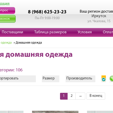
трация
опрос
Ваш регион достав
8 (968) 625-23-23
Иркутск
Пн-Пт 9:00-19:00
звонок
ул. Чкалова, 15
Поставщики
Таблица размеров
Условия
Опла
 одежда
» Домашняя одежда
я домашняя одежда
егории: 106
ортировать
Размер
Производитель
1
2
→
В конец