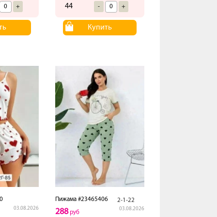
44
+
-
+
ть
Купить
0
Пижама #23465406
2-1-22
03.08.2026
03.08.2026
288
руб