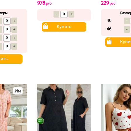
978
229
руб
руб
меры
Разме
-
+
40
-
+
-
Купить
46
-
+
-
-
+
Купи
-
+
пить