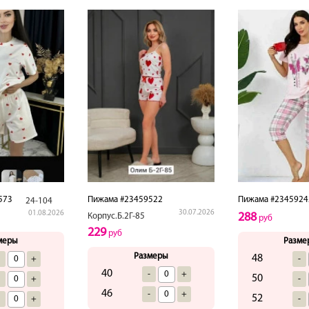
573
Пижама #23459522
Пижама #2345924
24-104
30.07.2026
01.08.2026
288
Корпус.Б.2Г-85
руб
229
руб
меры
Разме
Размеры
48
-
+
-
40
-
+
50
-
+
-
46
-
+
52
-
+
-