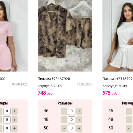
000
Пижама #23467928
Пижама #2346792
04.08.2026
04.08.2026
Корпус,Б.2Г-09
Корпус,Б.2Г-09
748
575
руб
руб
меры
Размеры
Разме
46
46
-
+
-
+
-
48
48
-
+
-
+
-
50
50
-
+
-
+
-