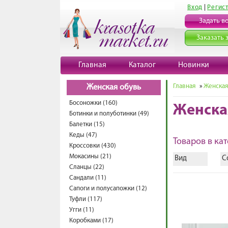
Вход
|
Регис
Задать в
Заказать 
Главная
Каталог
Новинки
Главная
»
Женская
Женская обувь
Босоножки (160)
Женска
Ботинки и полуботинки (49)
Балетки (15)
Кеды (47)
Товаров в кат
Кроссовки (430)
Мокасины (21)
Вид
С
Сланцы (22)
Сандали (11)
Сапоги и полусапожки (12)
Туфли (117)
Угги (11)
Коробками (17)