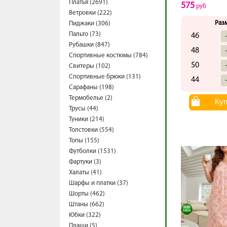
Платья (2691)
575
руб
Ветровки (222)
Раз
Пиджаки (306)
Пальто (73)
46
Рубашки (847)
48
Спортивные костюмы (784)
50
Свитеры (102)
Спортивные брюки (131)
44
Сарафаны (198)
Термобелье (2)
Ку
Трусы (44)
Туники (214)
Толстовки (554)
Топы (155)
Футболки (1531)
Фартуки (3)
Халаты (41)
Шарфы и платки (37)
Шорты (462)
Штаны (662)
Юбки (322)
Плащи (5)