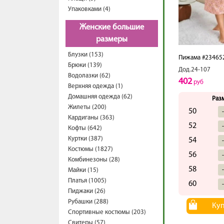
Упаковками (4)
Женские большие
размеры
Блузки (153)
Пижама #23465
Брюки (139)
Дод.24-107
Водолазки (62)
402
руб
Верхняя одежда (1)
Домашняя одежда (62)
Раз
Жилеты (200)
50
Кардиганы (363)
52
Кофты (642)
Куртки (387)
54
Костюмы (1827)
56
Комбинезоны (28)
58
Майки (15)
Платья (1005)
60
Пиджаки (26)
Рубашки (288)
Ку
Спортивные костюмы (203)
Свитеры (57)