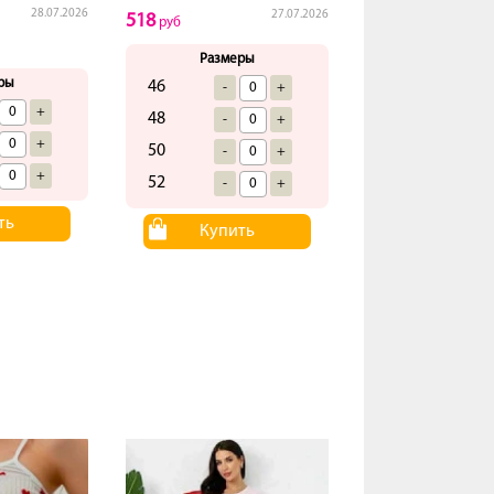
28.07.2026
27.07.2026
518
руб
Размеры
ры
46
-
+
+
48
-
+
+
50
-
+
+
52
-
+
ть
Купить