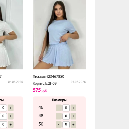
7
Пижама #23467850
04.08.2026
04.08.2026
Корпус,Б.2Г-09
575
руб
ры
Размеры
46
+
-
+
48
+
-
+
50
+
-
+