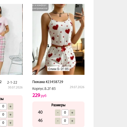
2
Пижама #23458729
2-1-22
29.07.2026
30.07.2026
Корпус.Б.2Г-85
229
руб
ры
Размеры
+
40
-
+
+
46
-
+
+