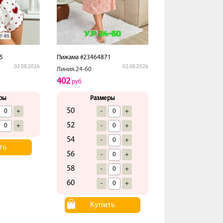
5
Пижама #23464871
02.08.2026
02.08.2026
Линия.24-60
402
руб
ры
Размеры
50
+
-
+
52
+
-
+
54
-
+
ть
56
-
+
58
-
+
60
-
+
Купить