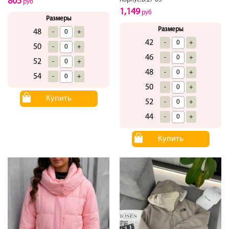
805
руб
1,149
руб
Размеры
Размеры
48
-
+
42
-
+
50
-
+
46
-
+
52
-
+
48
-
+
54
-
+
50
-
+
Купить
52
-
+
44
-
+
Купить