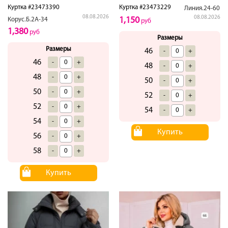
Куртка #23473390
Куртка #23473229
Линия.24-60
08.08.2026
08.08.2026
1,150
Корус.Б.2А-34
руб
1,380
руб
Размеры
Размеры
46
-
+
46
-
+
48
-
+
48
-
+
50
-
+
50
-
+
52
-
+
52
-
+
54
-
+
54
-
+
Купить
56
-
+
58
-
+
Купить