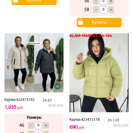
Купить
56
-
+
58
-
+
Купить
Куртка #23473192
24-67
08.08.2026
1,035
руб
Размеры
Куртка #23473178
24-124
46
-
+
08.08.2026
690
руб