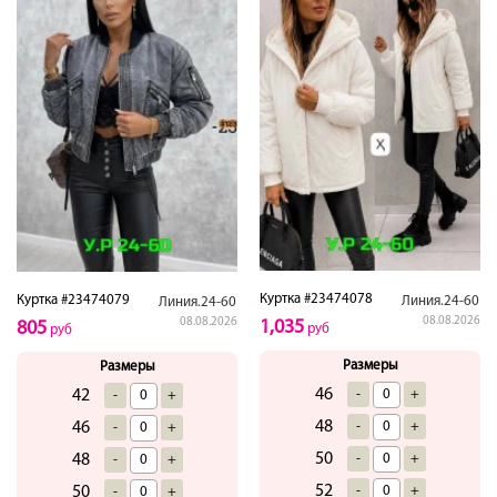
Куртка #23474078
Куртка #23474079
Линия.24-60
Линия.24-60
08.08.2026
08.08.2026
1,035
805
руб
руб
Размеры
Размеры
46
-
+
42
-
+
48
-
+
46
-
+
50
-
+
48
-
+
52
-
+
50
-
+