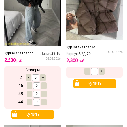
Куртка #23473758
08.08.2026
Куртка #23473777
Линия.28-19
Корпус.Б.2Д-79
08.08.2026
2,530
2,300
руб
руб
Размеры
-
+
2
-
+
Купить
46
-
+
48
-
+
44
-
+
Купить