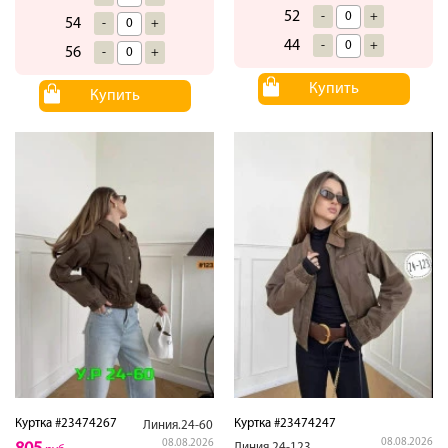
52
-
+
54
-
+
44
-
+
56
-
+
Купить
Купить
Куртка #23474267
Куртка #23474247
Линия.24-60
08.08.2026
08.08.2026
Линия.24-123