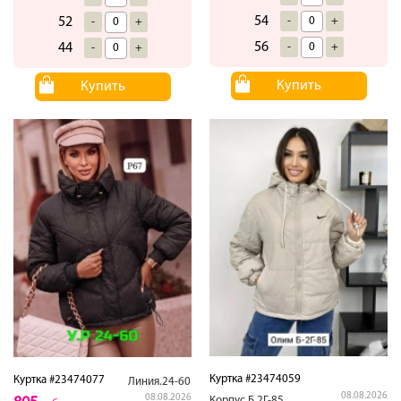
54
-
+
52
-
+
56
-
+
44
-
+
Купить
Купить
Куртка #23474059
Куртка #23474077
Линия.24-60
08.08.2026
08.08.2026
Корпус.Б.2Г-85