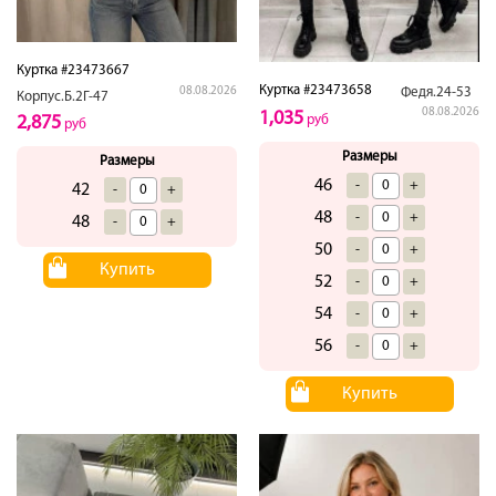
Куртка #23473667
Куртка #23473658
08.08.2026
Федя.24-53
Корпус.Б.2Г-47
08.08.2026
1,035
2,875
руб
руб
Размеры
Размеры
46
-
+
42
-
+
48
-
+
48
-
+
50
-
+
Купить
52
-
+
54
-
+
56
-
+
Купить