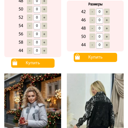
48
-
+
Размеры
50
-
+
42
-
+
52
-
+
46
-
+
54
-
+
48
-
+
56
-
+
50
-
+
58
-
+
44
-
+
44
-
+
Купить
Купить