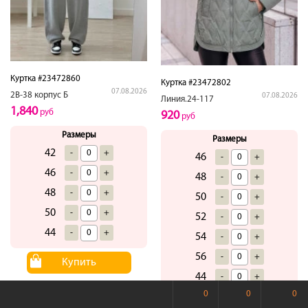
Куртка #23472860
Куртка #23472802
07.08.2026
2В-38 корпус Б
07.08.2026
Линия.24-117
1,840
руб
920
руб
Размеры
Размеры
42
-
+
46
-
+
46
-
+
48
-
+
48
-
+
50
-
+
50
-
+
52
-
+
44
-
+
54
-
+
56
-
+
Купить
44
-
+
0
0
0
Купить