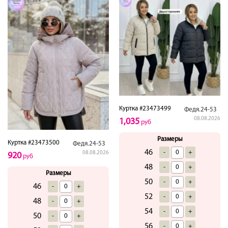
Куртка #23473499
Федя.24-53
08.08.2026
1,035
руб
Размеры
Куртка #23473500
Федя.24-53
46
-
+
08.08.2026
920
руб
48
-
+
Размеры
50
-
+
46
-
+
52
-
+
48
-
+
54
-
+
50
-
+
56
-
+