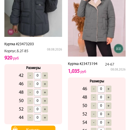
Куртка #23473203
08.08.2026
Корпус.Б.2Г-85
920
руб
Куртка #23473194
24-67
Размеры
08.08.2026
1,035
руб
42
-
+
Размеры
46
-
+
46
-
+
48
-
+
48
-
+
50
-
+
50
-
+
52
-
+
52
-
+
44
-
+
54
-
+