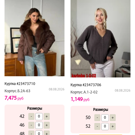
Куртка #23473710
Куртка #23473706
08.08.2026
Корпус.Б.2А-63
08.08.2026
Корпус.А.1-2-02
7,475
руб
1,149
руб
Размеры
Размеры
42
-
+
50
-
+
46
-
+
52
-
+
48
-
+