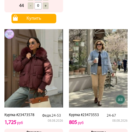
44
-
+
Купить
Куртка #23473578
Куртка #23473553
Федя.24-53
24-67
08.08.2026
08.08.2026
1,725
805
руб
руб