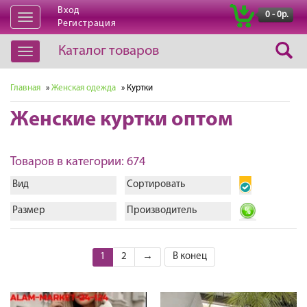
Вход
|
0 - 0р.
Открыть
Регистрация
навигацию
Каталог товаров
Открыть
навигацию
Главная
»
Женская одежда
» Куртки
Женские куртки оптом
Товаров в категории: 674
Вид
Сортировать
Размер
Производитель
1
2
→
В конец