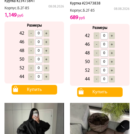
Куртка #23473841
Куртка #23473838
08.08.2026
Корпус.Б.2Г-85
08.08.2026
Корпус.Б.2Г-85
1,149
руб
689
руб
Размеры
Размеры
42
-
+
42
-
+
46
-
+
46
-
+
48
-
+
48
-
+
50
-
+
50
-
+
52
-
+
52
-
+
44
-
+
44
-
+
Купить
Купить