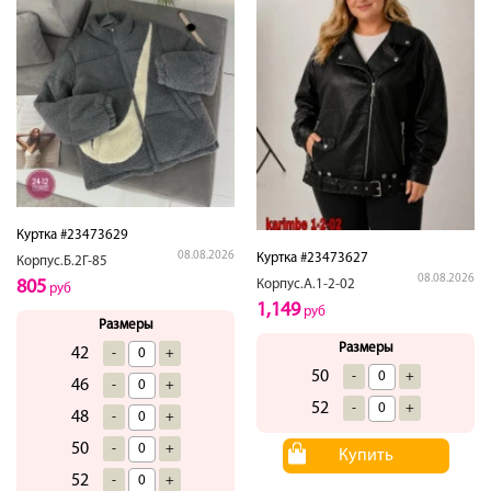
Куртка #23473629
08.08.2026
Куртка #23473627
Корпус.Б.2Г-85
08.08.2026
805
Корпус.А.1-2-02
руб
1,149
руб
Размеры
Размеры
42
-
+
50
-
+
46
-
+
52
-
+
48
-
+
50
-
+
Купить
52
-
+