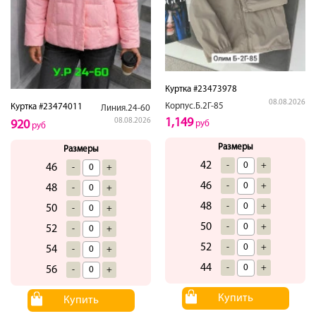
Куртка #23473978
08.08.2026
Корпус.Б.2Г-85
Куртка #23474011
Линия.24-60
1,149
08.08.2026
920
руб
руб
Размеры
Размеры
42
-
+
46
-
+
46
-
+
48
-
+
48
-
+
50
-
+
50
-
+
52
-
+
52
-
+
54
-
+
44
-
+
56
-
+
Купить
Купить