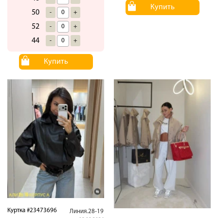
Купить
50
-
+
52
-
+
44
-
+
Купить
Куртка #23473696
Линия.28-19