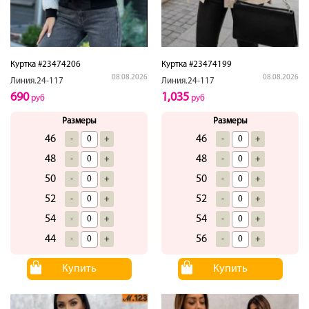
Куртка #23474206
Куртка #23474199
08.08.2026
08.08.2026
Линия.24-117
Линия.24-117
690
1,035
руб
руб
Размеры
Размеры
46
46
-
+
-
+
48
48
-
+
-
+
50
50
-
+
-
+
52
52
-
+
-
+
54
54
-
+
-
+
44
56
-
+
-
+
Купить
Купить