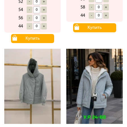
52
-
+
58
-
+
54
-
+
44
-
+
56
-
+
44
-
+
Купить
Купить