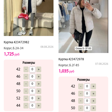
Куртка #23472982
08.08.2026
Корус.Б.2А-34
1,725
руб
Куртка #23472978
Размеры
07.08.2026
Корпус.Б.2Г-85
42
-
+
1,035
руб
46
-
+
Размеры
48
-
+
42
-
+
50
-
+
46
-
+
52
-
+
48
-
+
44
-
+
50
-
+