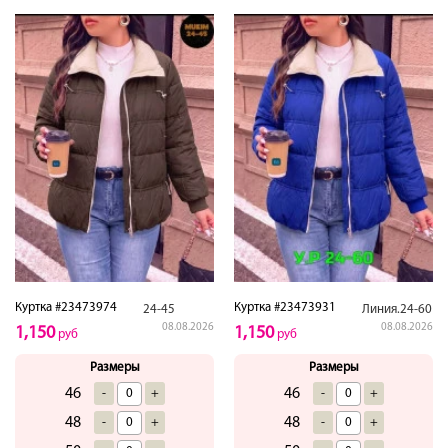
Куртка #23473974
Куртка #23473931
24-45
Линия.24-60
08.08.2026
08.08.2026
1,150
1,150
руб
руб
Размеры
Размеры
46
46
-
+
-
+
48
48
-
+
-
+