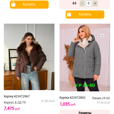
44
-
+
Купить
Купить
Куртка #23472967
Куртка #23472892
Линия.24-60
07.08.2026
Корпус.Б.2Д-79
07.08.2026
1,035
руб
7,475
руб
Размеры