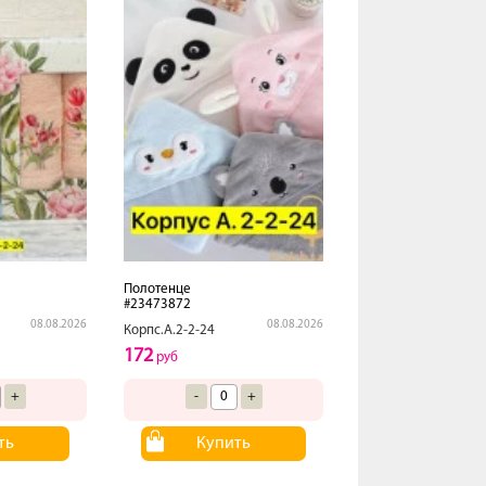
Полотенце
#23473872
08.08.2026
08.08.2026
Корпс.А.2-2-24
172
руб
+
-
+
ть
Купить