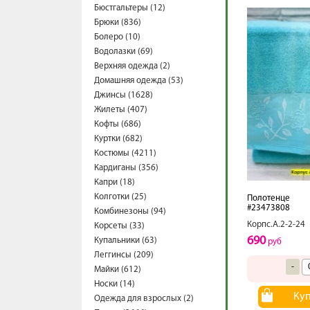
Бюстгальтеры (12)
Брюки (836)
Болеро (10)
Водолазки (69)
Верхняя одежда (2)
Домашняя одежда (53)
Джинсы (1628)
Жилеты (407)
Кофты (686)
Куртки (682)
Костюмы (4211)
Кардиганы (356)
Капри (18)
Колготки (25)
Полотенце
#23473808
Комбинезоны (94)
Корпс.А.2-2-24
Корсеты (33)
690
Купальники (63)
руб
Леггинсы (209)
-
Майки (612)
Носки (14)
Ку
Одежда для взрослых (2)