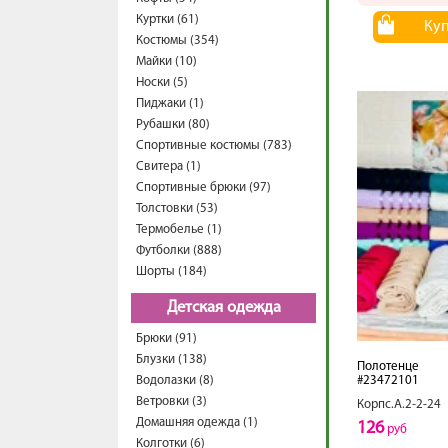
Куртки (61)
Ку
Костюмы (354)
Майки (10)
Носки (5)
Пиджаки (1)
Рубашки (80)
Спортивные костюмы (783)
Свитера (1)
Спортивные брюки (97)
Толстовки (53)
Термобелье (1)
Футболки (888)
Шорты (184)
Детская одежда
Брюки (91)
Блузки (138)
Полотенце
Водолазки (8)
#23472101
Ветровки (3)
Корпс.А.2-2-24
Домашняя одежда (1)
126
руб
Колготки (6)