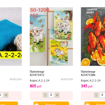
Полотенце
Полотенце
#23473472
#23473386
08.08.2026
08.08.2026
Корпс.А.2-2-24
Корпс.А.2-2-24
805
345
руб
руб
+
-
+
-