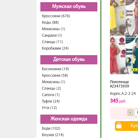
Мужская обувь
Кроссовки (676)
Кеды (88)
Мокасины (1)
Сандали (1)
Сланцы (11)
Коробками (24)
Детская обувь
Босоножки (19)
Кроссовки (58)
Мокасины (1)
Полотенце
#23473939
Сланцы (2)
Корпс.А.2-2-24
Сапоги (1)
345
Туфли (24)
руб
Угги (12)
-
Женская одежда
Ку
Боди (102)
Блузки (214)