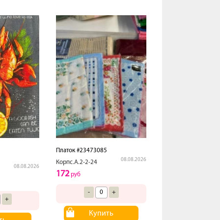
Платок #23473085
08.08.2026
Корпс.А.2-2-24
08.08.2026
172
руб
-
+
+
Купить