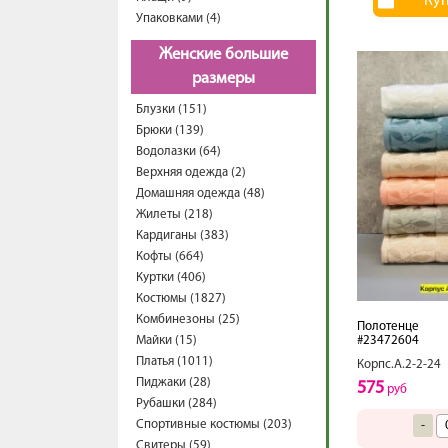
Ку
Упаковками (4)
Женские большие
размеры
Блузки (151)
Брюки (139)
Водолазки (64)
Верхняя одежда (2)
Домашняя одежда (48)
Жилеты (218)
Кардиганы (383)
Кофты (664)
Куртки (406)
Костюмы (1827)
Комбинезоны (25)
Полотенце
Майки (15)
#23472604
Платья (1011)
Корпс.А.2-2-24
Пиджаки (28)
575
руб
Рубашки (284)
Спортивные костюмы (203)
-
Свитеры (59)