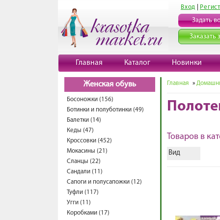
Вход
|
Регис
Задать в
Заказать 
Главная
Каталог
Новинки
Главная
»
Домашни
Женская обувь
Босоножки (156)
Полоте
Ботинки и полуботинки (49)
Балетки (14)
Кеды (47)
Товаров в кат
Кроссовки (452)
Мокасины (21)
Вид
Сланцы (22)
Сандали (11)
Сапоги и полусапожки (12)
Туфли (117)
Угги (11)
Коробками (17)