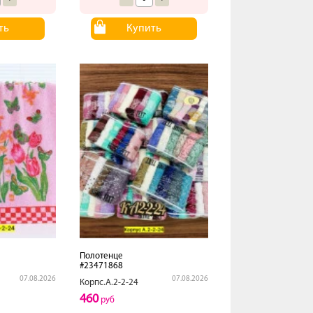
ть
Купить
Полотенце
#23471868
07.08.2026
07.08.2026
Корпс.А.2-2-24
460
руб