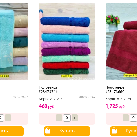
Полотенце
Полотенце
#23473746
#23473660
08.08.2026
08.08.2026
Корпс.А.2-2-24
Корпс.А.2-2-24
460
1,725
руб
руб
+
-
+
-
пить
Купить
Купи