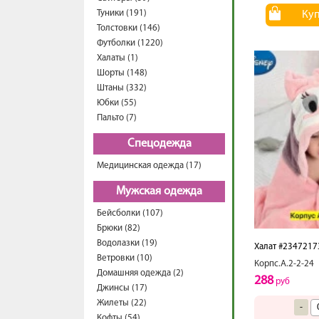
Туники (191)
Ку
Толстовки (146)
Футболки (1220)
Халаты (1)
Шорты (148)
Штаны (332)
Юбки (55)
Пальто (7)
Спецодежда
Медицинская одежда (17)
Мужская одежда
Бейсболки (107)
Брюки (82)
Водолазки (19)
Халат #2347217
Ветровки (10)
Корпс.А.2-2-24
Домашняя одежда (2)
288
руб
Джинсы (17)
Жилеты (22)
-
Кофты (54)