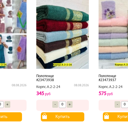
Полотенце
Полотенце
#23473938
#23473937
08.08.2026
08.08.2026
Корпс.А.2-2-24
Корпс.А.2-2-24
345
575
руб
руб
+
-
+
-
пить
Купить
Купи