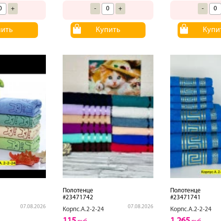
+
-
+
-
пить
Купить
Купи
Полотенце
Полотенце
#23471742
#23471741
07.08.2026
07.08.2026
Корпс.А.2-2-24
Корпс.А.2-2-24