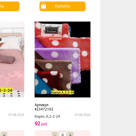
ть
Купить
Артикул
#23472102
07.08.2026
07.08.2026
Корпс.А.2-2-24
92
руб
+
-
+