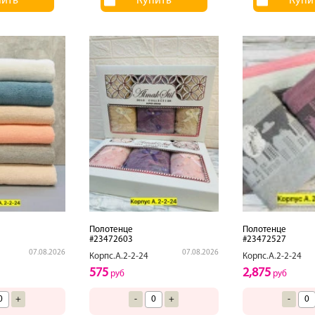
пить
Купить
Купи
Полотенце
Полотенце
#23472603
#23472527
07.08.2026
07.08.2026
Корпс.А.2-2-24
Корпс.А.2-2-24
575
2,875
руб
руб
+
-
+
-