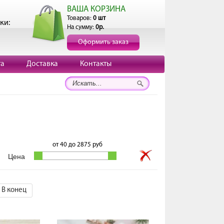
ВАША КОРЗИНА
Товаров:
0 шт
ки:
На сумму:
0р.
Оформить заказ
та
Доставка
Контакты
от
40
до
2875
руб
В конец