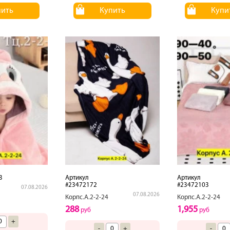
пить
Купить
Купи
3
Артикул
Артикул
#23472172
#23472103
07.08.2026
07.08.2026
Корпс.А.2-2-24
Корпс.А.2-2-24
288
1,955
руб
руб
+
-
+
-