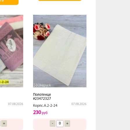
ть
Полотенце
#23472327
07.08.2026
07.08.2026
Корпс.А.2-2-24
230
руб
+
-
+