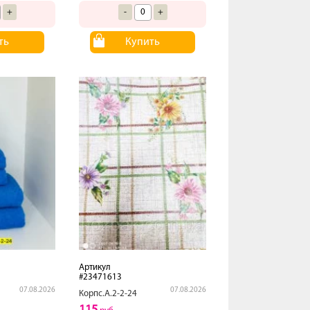
+
-
+
ть
Купить
Артикул
#23471613
07.08.2026
07.08.2026
Корпс.А.2-2-24