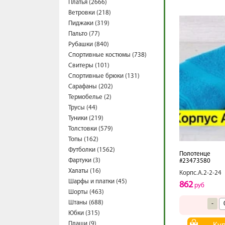
Платья (2666)
Ветровки (218)
Пиджаки (319)
Пальто (77)
Рубашки (840)
Спортивные костюмы (738)
Свитеры (101)
Спортивные брюки (131)
Сарафаны (202)
Термобелье (2)
Трусы (44)
Туники (219)
Толстовки (579)
Топы (162)
Футболки (1562)
Полотенце
Фартуки (3)
#23473580
Халаты (16)
Корпс.А.2-2-24
Шарфы и платки (45)
862
руб
Шорты (463)
Штаны (688)
-
Юбки (315)
Плащи (9)