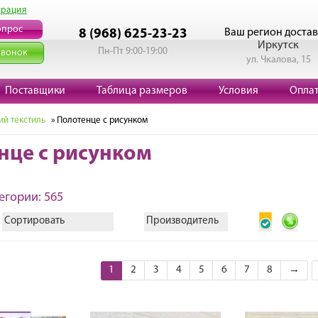
трация
опрос
Ваш регион достав
8 (968) 625-23-23
Иркутск
Пн-Пт 9:00-19:00
звонок
ул. Чкалова, 15
Поставщики
Таблица размеров
Условия
Опла
й текстиль
» Полотенце с рисунком
нце с рисунком
егории: 565
Сортировать
Производитель
1
2
3
4
5
6
7
8
→