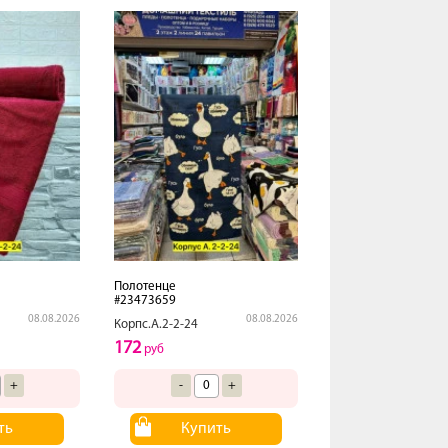
Полотенце
#23473659
08.08.2026
08.08.2026
Корпс.А.2-2-24
172
руб
+
-
+
ть
Купить