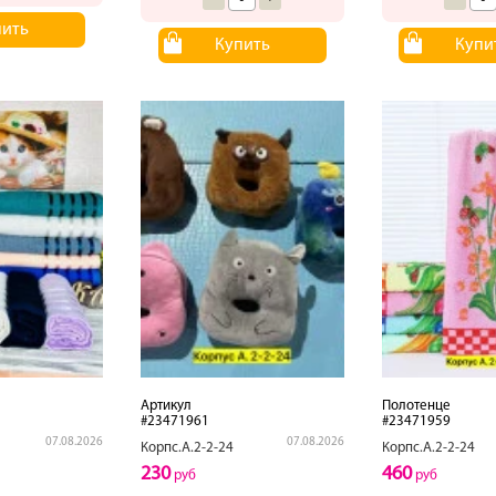
пить
Купить
Купи
Артикул
Полотенце
#23471961
#23471959
07.08.2026
07.08.2026
Корпс.А.2-2-24
Корпс.А.2-2-24
230
460
руб
руб