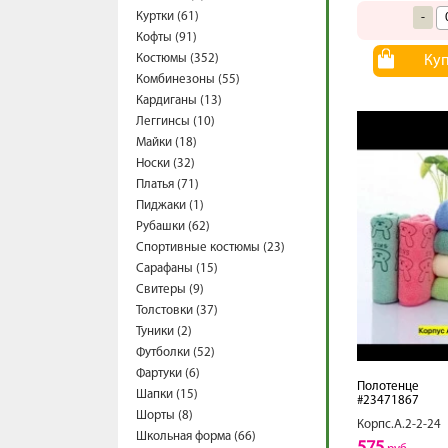
Куртки (61)
-
Кофты (91)
Костюмы (352)
Ку
Комбинезоны (55)
Кардиганы (13)
Леггинсы (10)
Майки (18)
Носки (32)
Платья (71)
Пиджаки (1)
Рубашки (62)
Спортивные костюмы (23)
Сарафаны (15)
Свитеры (9)
Толстовки (37)
Туники (2)
Футболки (52)
Фартуки (6)
Полотенце
Шапки (15)
#23471867
Шорты (8)
Корпс.А.2-2-24
Школьная форма (66)