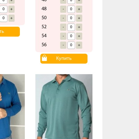
46
+
-
+
48
+
-
+
50
+
-
+
52
-
+
ть
54
-
+
56
-
+
Купить