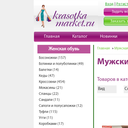
Вход
|
Регис
Задать в
Заказать 
Главная
Каталог
Новинки
Главная
»
Мужская
Женская обувь
Босоножки (157)
Мужски
Ботинки и полуботинки (49)
Балетки (14)
Кеды (47)
Товаров в кат
Кроссовки (454)
Мокасины (21)
Вид
С
Сланцы (22)
Сандали (11)
Сапоги и полусапожки (12)
Туфли (115)
Угги (11)
Коробками (17)