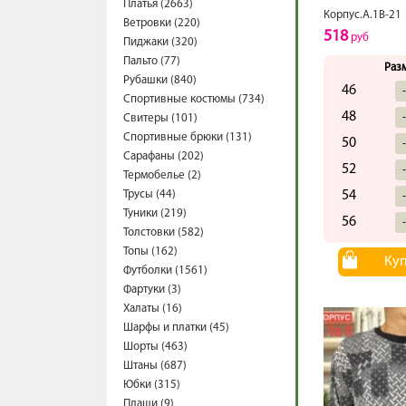
Платья (2663)
Корпус.А.1В-21
Ветровки (220)
518
руб
Пиджаки (320)
Пальто (77)
Раз
Рубашки (840)
46
Спортивные костюмы (734)
48
Свитеры (101)
Спортивные брюки (131)
50
Сарафаны (202)
52
Термобелье (2)
Трусы (44)
54
Туники (219)
56
Толстовки (582)
Топы (162)
Ку
Футболки (1561)
Фартуки (3)
Халаты (16)
Шарфы и платки (45)
Шорты (463)
Штаны (687)
Юбки (315)
Плащи (9)