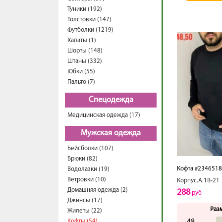
Туники (192)
Толстовки (147)
Футболки (1219)
Халаты (1)
Шорты (148)
Штаны (332)
Юбки (55)
Пальто (7)
Спецодежда
Медицинская одежда (17)
Мужская одежда
Бейсболки (107)
Брюки (82)
Кофта #234651
Водолазки (19)
Ветровки (10)
Корпус.А.1В-21
Домашняя одежда (2)
288
руб
Джинсы (17)
Раз
Жилеты (22)
Кофты (54)