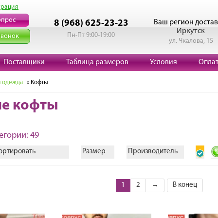
трация
опрос
Ваш регион достав
8 (968) 625-23-23
Иркутск
Пн-Пт 9:00-19:00
звонок
ул. Чкалова, 15
Поставщики
Таблица размеров
Условия
Опла
 одежда
» Кофты
е кофты
егории: 49
ортировать
Размер
Производитель
1
2
→
В конец