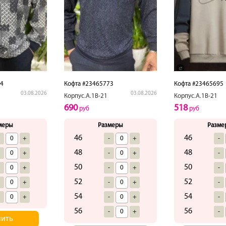
74
Кофта #23465773
Кофта #23465695
03.08.2026
03.08.2026
Корпус.А.1В-21
Корпус.А.1В-21
690
518
руб
руб
меры
Размеры
Разме
46
46
-
+
-
+
-
48
48
-
+
-
+
-
50
50
-
+
-
+
-
52
52
-
+
-
+
-
54
54
-
+
-
+
-
56
56
-
+
-
пить