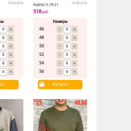
03.08.2026
03.08.2026
Корпус.А.1В-21
518
руб
ры
Размеры
46
+
-
+
48
+
-
+
50
+
-
+
52
+
-
+
54
+
-
+
56
+
-
+
ть
Купить