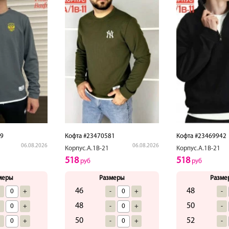
69
Кофта #23470581
Кофта #23469942
06.08.2026
06.08.2026
Корпус.А.1В-21
Корпус.А.1В-21
518
518
руб
руб
меры
Размеры
Разме
46
48
-
+
-
+
-
48
50
-
+
-
+
-
50
52
-
+
-
+
-