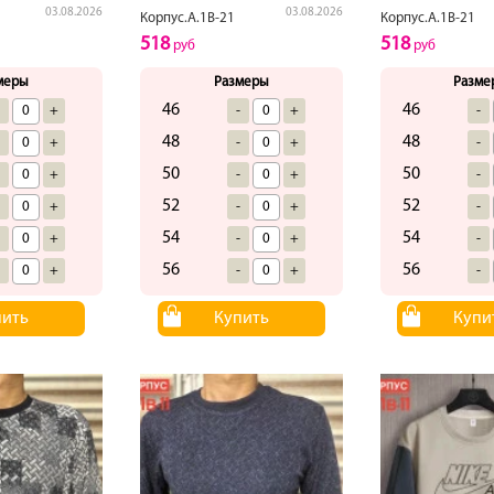
03.08.2026
03.08.2026
Корпус.А.1В-21
Корпус.А.1В-21
518
518
руб
руб
меры
Размеры
Разме
46
46
-
+
-
+
-
48
48
-
+
-
+
-
50
50
-
+
-
+
-
52
52
-
+
-
+
-
54
54
-
+
-
+
-
56
56
-
+
-
+
-
пить
Купить
Купи