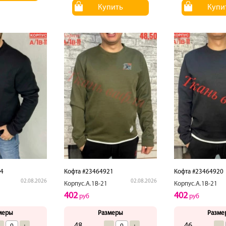
Купить
Купи
84
Кофта #23464921
Кофта #23464920
02.08.2026
02.08.2026
Корпус.А.1В-21
Корпус.А.1В-21
402
402
руб
руб
меры
Размеры
Разме