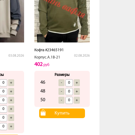
Кофта #23465191
03.08.2026
02.08.2026
Корпус.А.1В-21
402
руб
ры
Размеры
46
+
-
+
48
+
-
+
50
+
-
+
+
Купить
+
+