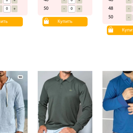
48
46
-
+
-
+
-
50
48
-
+
-
+
-
50
-
пить
Купить
Купи