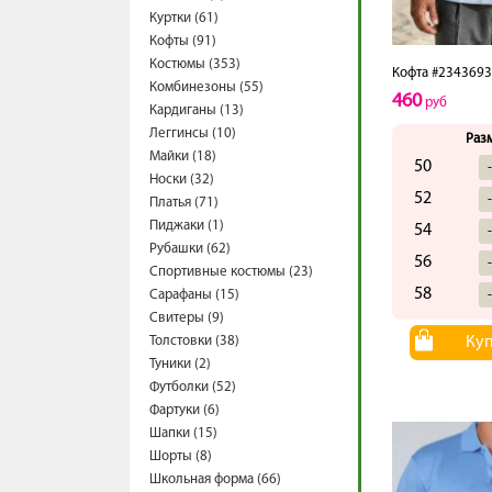
Куртки (61)
Кофты (91)
Костюмы (353)
Кофта #234369
Комбинезоны (55)
460
руб
Кардиганы (13)
Леггинсы (10)
Раз
Майки (18)
50
Носки (32)
52
Платья (71)
Пиджаки (1)
54
Рубашки (62)
56
Спортивные костюмы (23)
58
Сарафаны (15)
Свитеры (9)
Толстовки (38)
Ку
Туники (2)
Футболки (52)
Фартуки (6)
Шапки (15)
Шорты (8)
Школьная форма (66)