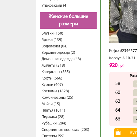
Упаковками (4)
Женские большие
размеры
Блузки (150)
Брюки (139)
Водолазки (64)
Кофта #234657
Верхняя одежда (2)
Корпус.А.1В-21
Домашняя одежда (48)
920
Жилеты (218)
руб
Кардиганы (385)
Раз
Кофты (666)
58
Куртки (407)
Костюмы (1828)
60
Комбинезоны (25)
62
Майки (15)
64
Платья (1011)
Пиджаки (28)
66
Рубашки (284)
Спортивные костюмы (203)
Ку
Свитеры (59)