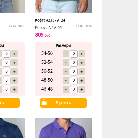
Кофта #23379124
14.07.2026
14.07.2026
Корпус.А.1А-05
805
руб
ры
Размеры
54-56
+
-
+
52-54
+
-
+
50-52
+
-
+
48-50
+
-
+
46-48
+
-
+
ть
Купить