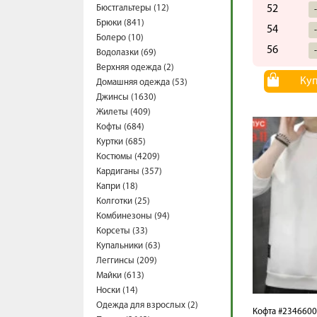
Бюстгальтеры (12)
52
Брюки (841)
54
Болеро (10)
56
Водолазки (69)
Верхняя одежда (2)
Ку
Домашняя одежда (53)
Джинсы (1630)
Жилеты (409)
Кофты (684)
Куртки (685)
Костюмы (4209)
Кардиганы (357)
Капри (18)
Колготки (25)
Комбинезоны (94)
Корсеты (33)
Купальники (63)
Леггинсы (209)
Майки (613)
Носки (14)
Одежда для взрослых (2)
Кофта #234660