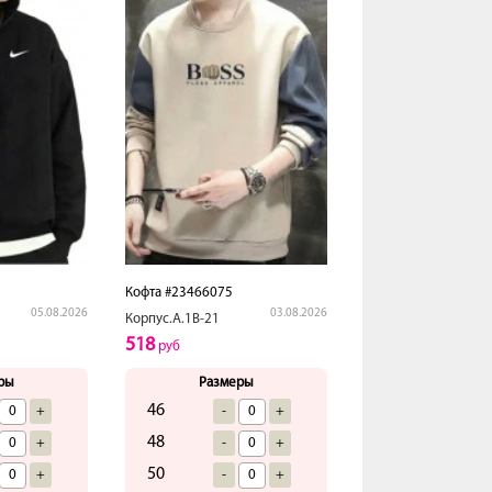
Кофта #23466075
05.08.2026
03.08.2026
Корпус.А.1В-21
518
руб
ры
Размеры
46
+
-
+
48
+
-
+
50
+
-
+