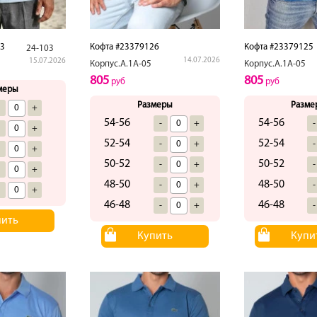
33
Кофта #23379126
Кофта #23379125
24-103
14.07.2026
15.07.2026
Корпус.А.1А-05
Корпус.А.1А-05
805
805
руб
руб
меры
Размеры
Разме
-
+
54-56
54-56
-
+
-
-
+
52-54
52-54
-
+
-
-
+
50-52
50-52
-
+
-
-
+
48-50
48-50
-
+
-
-
+
46-48
46-48
-
+
-
пить
Купить
Купи