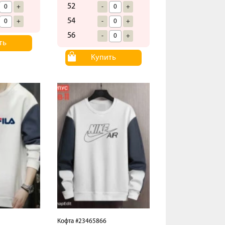
52
+
-
+
54
+
-
+
56
-
+
ть
Купить
Кофта #23465866