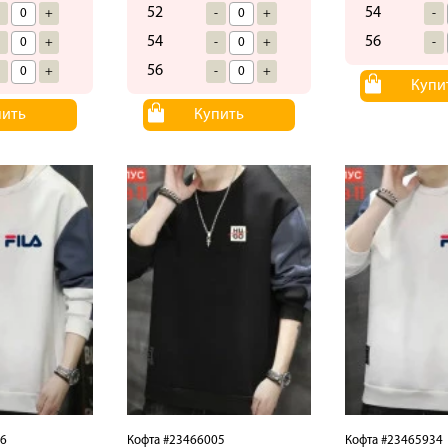
52
54
-
+
-
+
-
54
56
-
+
-
+
-
56
-
+
-
+
Купи
пить
Купить
06
Кофта #23466005
Кофта #23465934