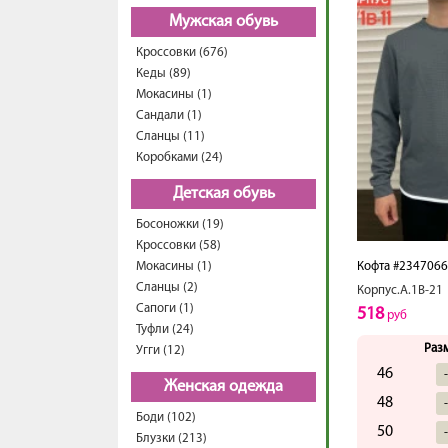
Мужская обувь
Кроссовки (676)
Кеды (89)
Мокасины (1)
Сандали (1)
Сланцы (11)
Коробками (24)
Детская обувь
Босоножки (19)
Кроссовки (58)
Мокасины (1)
Кофта #234706
Сланцы (2)
Корпус.А.1В-21
Сапоги (1)
518
руб
Туфли (24)
Раз
Угги (12)
46
Женская одежда
48
Боди (102)
50
Блузки (213)