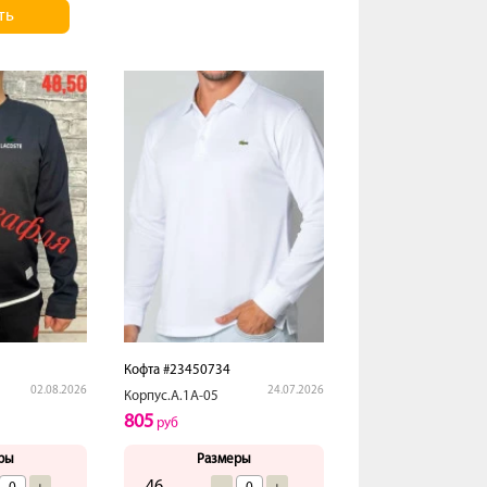
ть
Кофта #23450734
02.08.2026
24.07.2026
Корпус.А.1А-05
805
руб
ры
Размеры