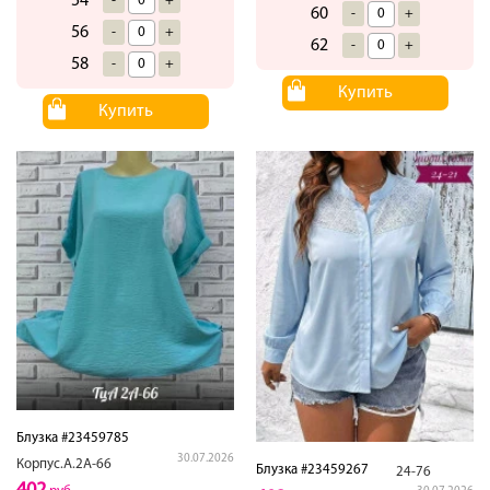
54
-
+
60
-
+
56
-
+
62
-
+
58
-
+
Купить
Купить
Блузка #23459785
30.07.2026
Корпус.А.2А-66
Блузка #23459267
24-76