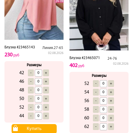
Блузка #23465143
Линия.27-65
02.08.2026
230
руб
Блузка #23465071
24-76
02.08.2026
402
Размеры
руб
42
-
+
Размеры
46
-
+
52
-
+
48
-
+
54
-
+
50
-
+
56
-
+
52
-
+
58
-
+
44
-
+
60
-
+
62
-
+
Купить