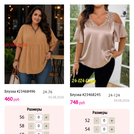
Блузка #23468496
24-76
Блузка #23468245
24-124
05.08.2026
460
руб
04.08.2026
748
руб
Размеры
Размеры
56
-
+
52
-
+
58
-
+
54
-
+