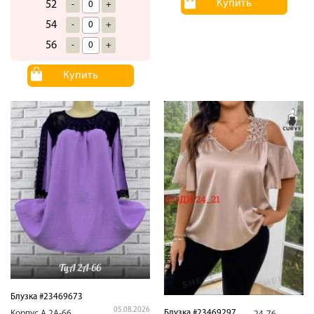
Купить
52
-
+
54
-
+
56
-
+
Купить
Блузка #23469673
05.08.2026
Блузка #23469297
Корпус.А.2А-66