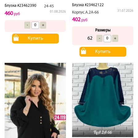
Блузка #23462122
Блузка #23462390
24-45
31.07.2026
01.08.2026
Корпус.А.2А-66
460
руб
402
руб
-
+
Размеры
Купить
62
-
+
Купить