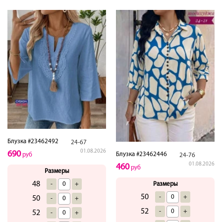
Блузка #23462492
24-67
01.08.2026
690
Блузка #23462446
руб
24-76
01.08.2026
460
руб
Размеры
48
-
+
Размеры
50
-
+
50
-
+
52
-
+
52
-
+