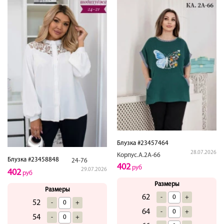
Блузка #23457464
28.07.2026
Корпус.А.2А-66
Блузка #23458848
24-76
402
руб
29.07.2026
402
руб
Размеры
Размеры
62
-
+
52
-
+
64
-
+
54
-
+