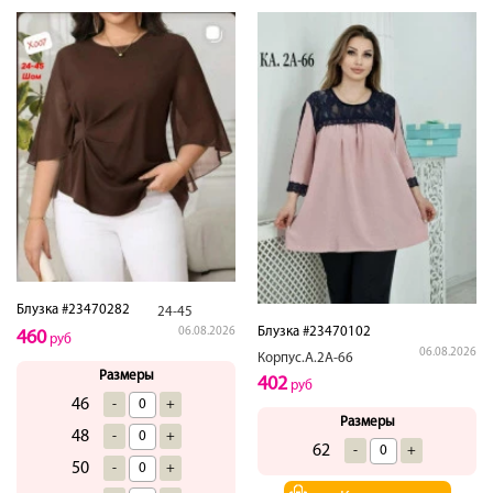
Блузка #23470282
24-45
Блузка #23470102
06.08.2026
460
руб
06.08.2026
Корпус.А.2А-66
Размеры
402
руб
46
-
+
Размеры
48
-
+
62
-
+
50
-
+