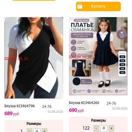
Купить
Блузка #23464260
24-76
Блузка #23464796
24-76
02.08.2026
690
руб
02.08.2026
689
руб
Размеры
Размеры
122
-
+
1
-
+