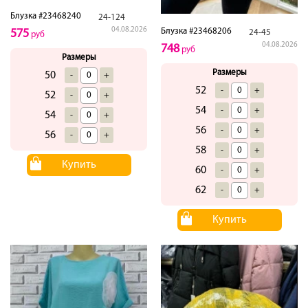
Блузка #23468240
24-124
04.08.2026
Блузка #23468206
575
24-45
руб
04.08.2026
748
руб
Размеры
Размеры
50
-
+
52
-
+
52
-
+
54
-
+
54
-
+
56
-
+
56
-
+
58
-
+
Купить
60
-
+
62
-
+
Купить