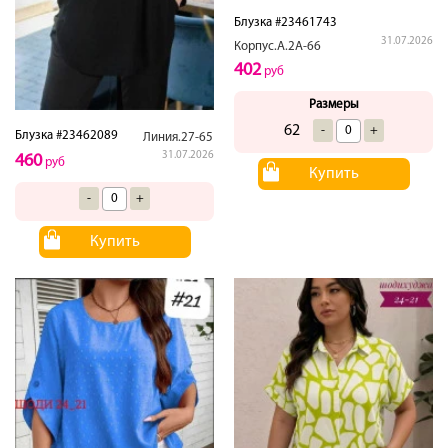
Блузка #23461743
31.07.2026
Корпус.А.2А-66
402
руб
Размеры
62
-
+
Блузка #23462089
Линия.27-65
31.07.2026
460
руб
Купить
-
+
Купить