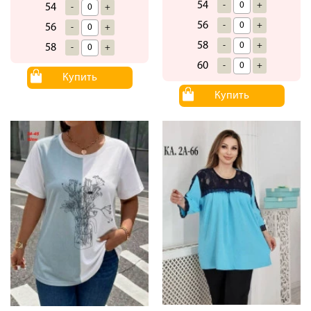
54
-
+
54
-
+
56
-
+
56
-
+
58
-
+
58
-
+
60
-
+
Купить
Купить