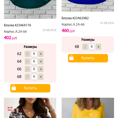
Блузка #23462982
01.08.2026
Корпус.А.2А-66
Блузка #23464176
460
02.08.2026
руб
Корпус.А.2А-66
402
руб
Размеры
68
-
+
Размеры
62
-
+
Купить
64
-
+
66
-
+
68
-
+
Купить