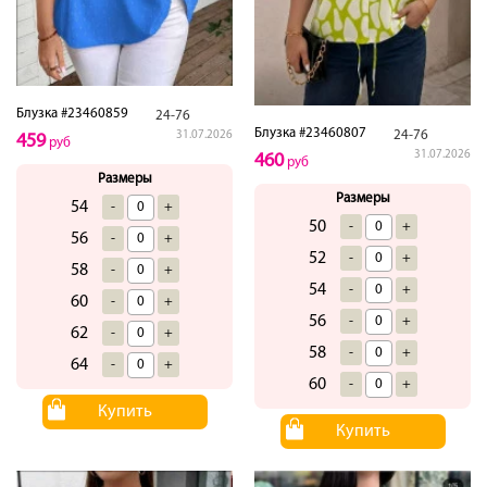
Блузка #23460859
24-76
Блузка #23460807
24-76
31.07.2026
459
руб
31.07.2026
460
руб
Размеры
Размеры
54
-
+
50
-
+
56
-
+
52
-
+
58
-
+
54
-
+
60
-
+
56
-
+
62
-
+
58
-
+
64
-
+
60
-
+
Купить
Купить