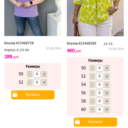
Блузка #23468758
Блузка #23468589
24-76
05.08.2026
05.08.2026
Корпус.А.2А-66
460
руб
288
руб
Размеры
Размеры
50
-
+
50
-
+
52
-
+
52
-
+
54
-
+
56
-
+
Купить
58
-
+
60
-
+
Купить