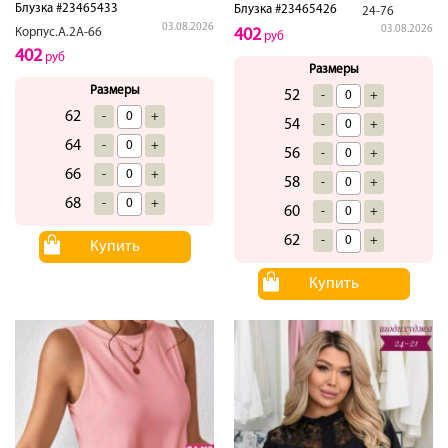
Блузка #23465433
Блузка #23465426
24-76
03.08.2026
03.08.2026
Корпус.А.2А-66
402
руб
402
руб
Размеры
Размеры
52
-
+
62
-
+
54
-
+
64
-
+
56
-
+
66
-
+
58
-
+
68
-
+
60
-
+
62
-
+
Купить
Купить