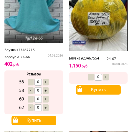
Блузка #23467715
04.08.2026
Корпус.А.2А-66
Блузка #23467554
24-67
402
руб
04.08.2026
1,150
руб
Размеры
-
+
56
-
+
Купить
58
-
+
60
-
+
62
-
+
Купить