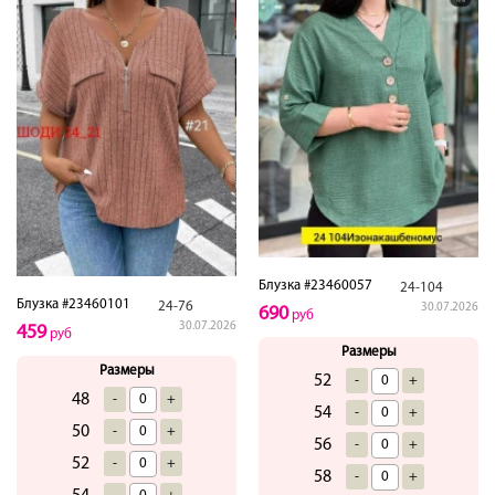
Блузка #23460057
24-104
Блузка #23460101
24-76
30.07.2026
690
руб
30.07.2026
459
руб
Размеры
Размеры
52
-
+
48
-
+
54
-
+
50
-
+
56
-
+
52
-
+
58
-
+