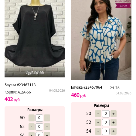
Блузка #23467113
Блузка #23467064
24-76
04.08.2026
Корпус.А.2А-66
04.08.2026
460
руб
402
руб
Размеры
Размеры
50
-
+
60
-
+
52
-
+
62
-
+
54
-
+
64
-
+