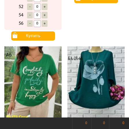
52
-
+
54
-
+
56
-
+
Купить
0
0
0
Блузка #23454875