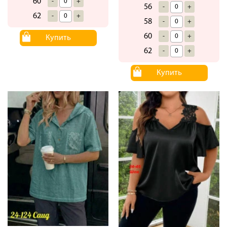
60
-
+
56
-
+
62
-
+
58
-
+
60
-
+
Купить
62
-
+
Купить