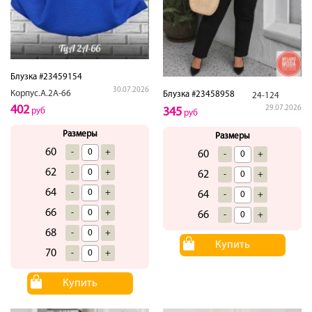
Блузка #23459154
30.07.2026
Корпус.А.2А-66
Блузка #23458958
24-124
402
29.07.2026
345
руб
руб
Размеры
Размеры
60
-
+
60
-
+
62
-
+
62
-
+
64
-
+
64
-
+
66
-
+
66
-
+
68
-
+
Купить
70
-
+
Купить