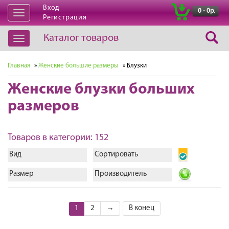
Вход
|
0 - 0р.
Открыть
Регистрация
навигацию
Каталог товаров
Открыть
навигацию
Главная
»
Женские большие размеры
» Блузки
Женские блузки больших
размеров
Товаров в категории: 152
Вид
Сортировать
Размер
Производитель
1
2
→
В конец