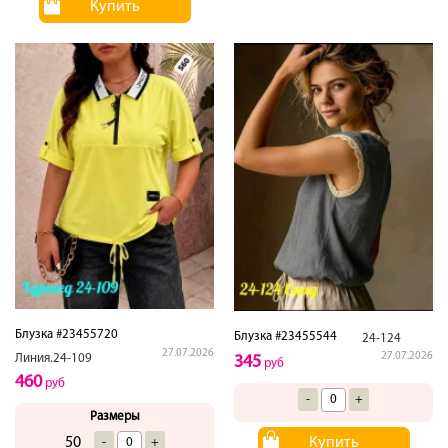
Купить
Блузка #23455720
Блузка #23455544
24-124
27.07.2026
27.07.2026
Линия.24-109
345
руб
460
руб
-
+
Размеры
50
Купить
-
+