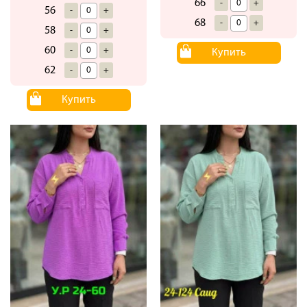
66
-
+
56
-
+
68
-
+
58
-
+
60
-
+
Купить
62
-
+
Купить