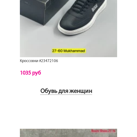
Кроссовки #23472106
Лоферы
1035 руб
575 р
Обувь для женщин