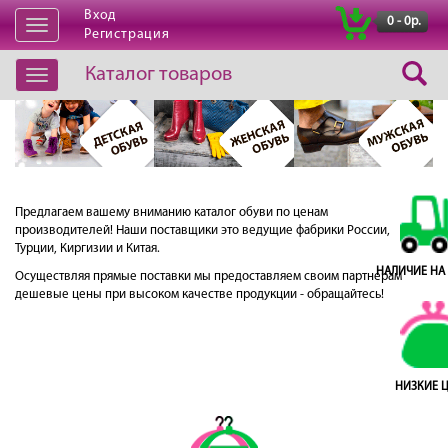
Обувь оптом в Иркутске от
Вход
|
0 - 0р.
Открыть
Регистрация
«Красотка Маркет»
навигацию
Каталог товаров
Открыть
навигацию
Предлагаем вашему вниманию каталог обуви по ценам
производителей! Наши поставщики это ведущие фабрики России,
Турции, Киргизии и Китая.
НАЛИЧИЕ НА
Осуществляя прямые поставки мы предоставляем своим партнерам
дешевые цены при высоком качестве продукции - обращайтесь!
НИЗКИЕ 