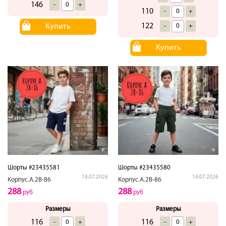
146
-
+
110
-
+
122
Купить
-
+
Купить
Шорты #23435581
Шорты #23435580
14.07.2026
14.07.2026
Корпус.А.2В-86
Корпус.А.2В-86
288
288
руб
руб
Размеры
Размеры
116
116
-
+
-
+