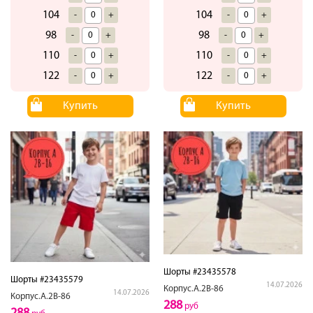
104
104
-
+
-
+
98
98
-
+
-
+
110
110
-
+
-
+
122
122
-
+
-
+
Купить
Купить
Шорты #23435578
Шорты #23435579
14.07.2026
Корпус.А.2В-86
14.07.2026
Корпус.А.2В-86
288
руб