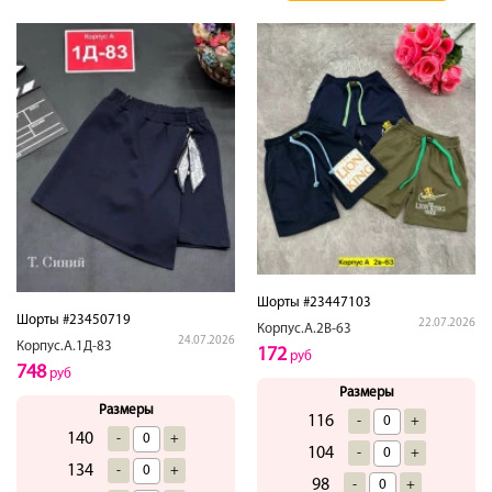
Шорты #23447103
Шорты #23450719
22.07.2026
Корпус.А.2В-63
24.07.2026
Корпус.А.1Д-83
172
руб
748
руб
Размеры
Размеры
116
-
+
140
-
+
104
-
+
134
-
+
98
-
+