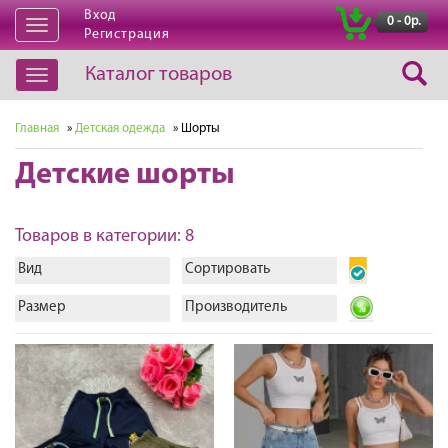
Вход
|
0 - 0р.
Открыть
Регистрация
навигацию
Каталог товаров
Открыть
навигацию
Главная
»
Детская одежда
» Шорты
Детские шорты
Товаров в категории: 8
Вид
Сортировать
Размер
Производитель