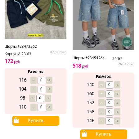
Шорты #23472262
07.08.2026
Корпус.А.2В-63
Шорты #23454264
24-67
172
руб
26.07.2026
518
руб
Размеры
Размеры
116
-
+
140
-
+
104
-
+
160
-
+
98
-
+
152
-
+
110
-
+
158
-
+
Купить
146
-
+
Купить