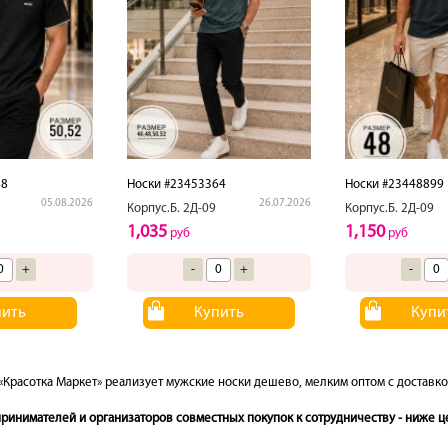
88
Носки #23453364
Носки #23448899
05.08.2026
26.07.2026
Корпус.Б. 2Д-09
Корпус.Б. 2Д-09
1,035
1,150
руб
руб
+
-
+
-
пить
Купить
Купи
«Красотка Маркет» реализует мужские носки дешево, мелким оптом с доставко
инимателей и организаторов совместных покупок к сотрудничеству - ниже це