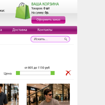
ВАША КОРЗИНА
Товаров:
0 шт
ки:
На сумму:
0р.
Оформить заказ
та
Доставка
Контакты
от
805
до
1150
руб