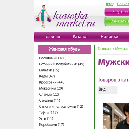
Вход
|
Регис
Задать в
Заказать 
Главная
Каталог
Новинки
Главная
»
Мужская
Женская обувь
Босоножки (160)
Мужски
Ботинки и полуботинки (49)
Балетки (15)
Кеды (47)
Товаров в кат
Кроссовки (440)
Мокасины (20)
Вид
Сланцы (22)
Сандали (11)
Сапоги и полусапожки (12)
Туфли (117)
Угги (11)
Коробками (17)