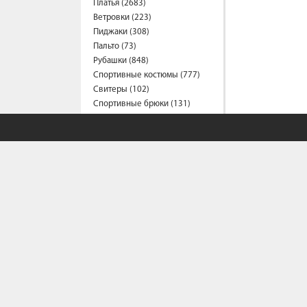
Платья (2683)
Ветровки (223)
Пиджаки (308)
Пальто (73)
Рубашки (848)
Спортивные костюмы (777)
Свитеры (102)
Спортивные брюки (131)
Сарафаны (193)
Термобелье (2)
Трусы (44)
Туники (214)
Толстовки (560)
Топы (157)
Футболки (1538)
Фартуки (3)
Халаты (41)
Шарфы и платки (37)
Шорты (463)
Штаны (668)
Юбки (321)
Плащи (7)