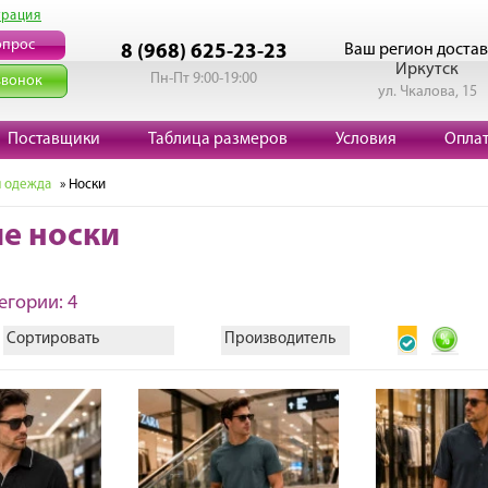
трация
опрос
Ваш регион достав
8 (968) 625-23-23
Иркутск
Пн-Пт 9:00-19:00
звонок
ул. Чкалова, 15
Поставщики
Таблица размеров
Условия
Опла
 одежда
» Носки
е носки
егории: 4
Сортировать
Производитель