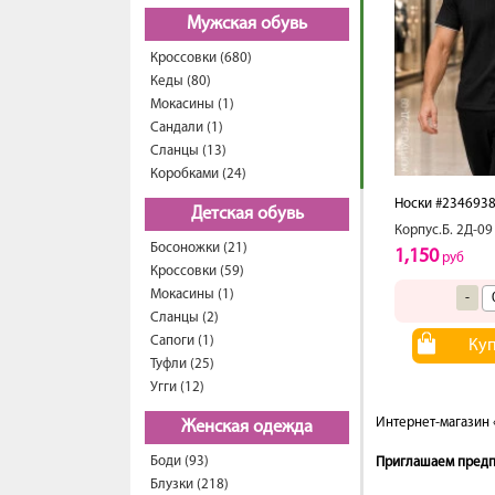
Мужская обувь
Кроссовки (680)
Кеды (80)
Мокасины (1)
Сандали (1)
Сланцы (13)
Коробками (24)
Носки #234693
Детская обувь
Корпус.Б. 2Д-09
Босоножки (21)
1,150
руб
Кроссовки (59)
Мокасины (1)
-
Сланцы (2)
Сапоги (1)
Ку
Туфли (25)
Угги (12)
Интернет-магазин 
Женская одежда
Боди (93)
Приглашаем предпр
Блузки (218)