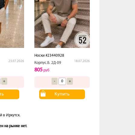
Носки #23440928
23.07.2026
18.07.2026
Корпус.Б. 2Д-09
805
руб
+
-
+
ть
Купить
й в Иркутск.
н на рынке нет.