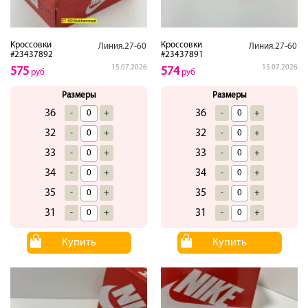
Кроссовки
Кроссовки
Линия.27-60
Линия.27-60
#23437892
#23437891
15.07.2026
15.07.2026
575
574
руб
руб
Размеры
Размеры
36
36
-
+
-
+
32
32
-
+
-
+
33
33
-
+
-
+
34
34
-
+
-
+
35
35
-
+
-
+
31
31
-
+
-
+
Купить
Купить