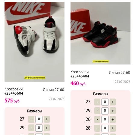
Кроссовки
Линия.27-60
#23445404
21.07.2026
460
руб
Кроссовки
Линия.27-60
#23445604
Размеры
21.07.2026
575
руб
27
-
+
29
-
+
Размеры
27
26
-
+
-
+
29
28
-
+
-
+