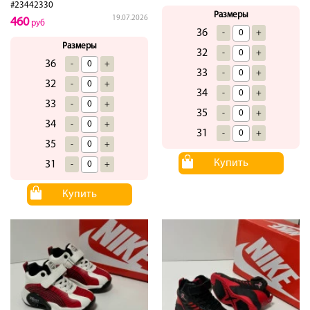
#23442330
Размеры
19.07.2026
460
руб
36
-
+
Размеры
32
-
+
36
-
+
33
-
+
32
-
+
34
-
+
33
-
+
35
-
+
34
-
+
31
-
+
35
-
+
Купить
31
-
+
Купить