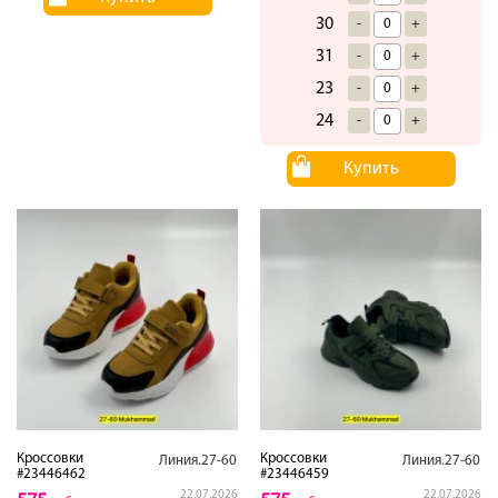
30
-
+
31
-
+
23
-
+
24
-
+
Купить
Кроссовки
Кроссовки
Линия.27-60
Линия.27-60
#23446462
#23446459
22.07.2026
22.07.2026