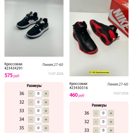
Кроссовки
Линия.27-60
#23434291
13.07.2026
575
руб
Кроссовки
Линия.27-60
Размеры
#23430316
36
-
+
10.07.2026
460
руб
32
-
+
Размеры
33
-
+
36
-
+
34
-
+
32
-
+
35
-
+
33
-
+