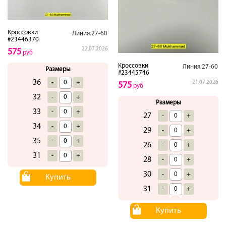
Кроссовки
Линия.27-60
#23446370
22.07.2026
575
руб
Кроссовки
Линия.27-60
Размеры
#23445746
36
-
+
21.07.2026
575
руб
32
-
+
Размеры
33
-
+
27
-
+
34
-
+
29
-
+
35
-
+
26
-
+
31
-
+
28
-
+
30
-
+
Купить
31
-
+
Купить