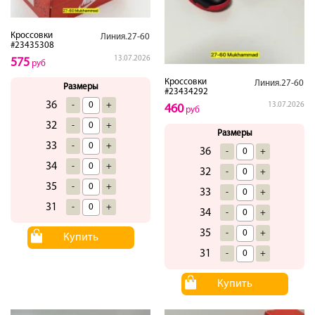
Кроссовки
Линия.27-60
#23435308
13.07.2026
575
руб
Кроссовки
Линия.27-60
Размеры
#23434292
36
-
+
13.07.2026
460
руб
32
-
+
Размеры
33
-
+
36
-
+
34
-
+
32
-
+
35
-
+
33
-
+
31
-
+
34
-
+
35
-
+
Купить
31
-
+
Купить