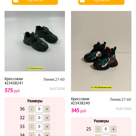
Кроссовки
Линия.27-60
#23438241
16.07.2026
575
руб
Кроссовки
Линия.27-60
Размеры
#23438240
36
-
+
16.07.2026
345
руб
32
-
+
Размеры
33
-
+
25
-
+
34
-
+