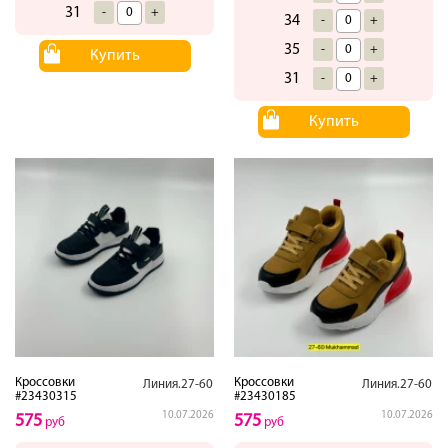
31
-
+
34
-
+
35
-
+
Купить
31
-
+
Купить
Кроссовки
Кроссовки
Линия.27-60
Линия.27-60
#23430315
#23430185
10.07.2026
10.07.2026
575
575
руб
руб