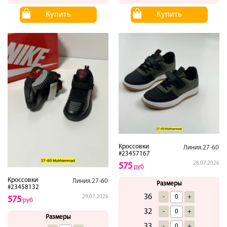
Купить
Купить
Кроссовки
Линия.27-60
#23457167
28.07.2026
575
руб
Кроссовки
Линия.27-60
Размеры
#23458132
36
-
+
29.07.2026
575
руб
32
-
+
Размеры
33
-
+