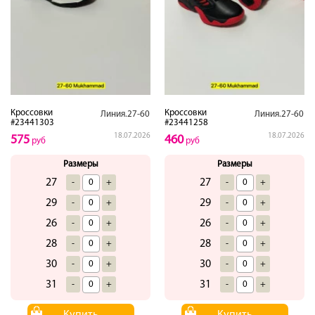
Кроссовки
Кроссовки
Линия.27-60
Линия.27-60
#23441303
#23441258
18.07.2026
18.07.2026
575
460
руб
руб
Размеры
Размеры
27
27
-
+
-
+
29
29
-
+
-
+
26
26
-
+
-
+
28
28
-
+
-
+
30
30
-
+
-
+
31
31
-
+
-
+
Купить
Купить