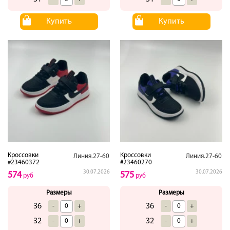
Купить
Купить
Кроссовки
Кроссовки
Линия.27-60
Линия.27-60
#23460372
#23460270
30.07.2026
30.07.2026
574
575
руб
руб
Размеры
Размеры
36
36
-
+
-
+
32
32
-
+
-
+