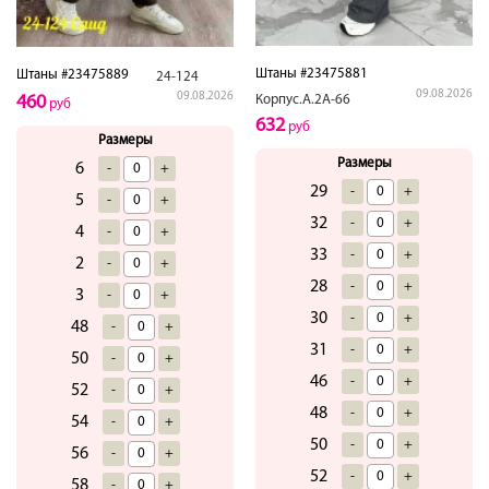
Штаны #23475881
Штаны #23475889
24-124
09.08.2026
09.08.2026
Корпус.А.2А-66
460
руб
632
руб
Размеры
Размеры
6
-
+
29
-
+
5
-
+
32
-
+
4
-
+
33
-
+
2
-
+
28
-
+
3
-
+
30
-
+
48
-
+
31
-
+
50
-
+
46
-
+
52
-
+
48
-
+
54
-
+
50
-
+
56
-
+
52
-
+
58
-
+