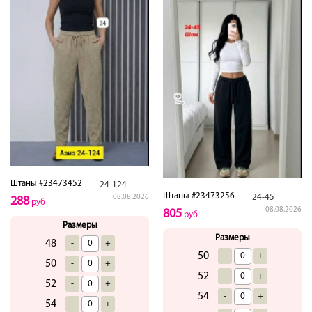
Штаны #23473452
24-124
Штаны #23473256
24-45
08.08.2026
288
руб
08.08.2026
805
руб
Размеры
Размеры
48
-
+
50
-
+
50
-
+
52
-
+
52
-
+
54
-
+
54
-
+