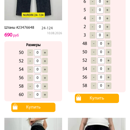
6
-
+
5
-
+
4
-
+
2
-
+
Штаны #23476648
24-124
10.08.2026
690
3
-
+
руб
48
-
+
Размеры
50
-
+
50
-
+
52
-
+
52
-
+
54
-
+
54
-
+
56
-
+
56
-
+
58
-
+
58
-
+
60
-
+
Купить
Купить