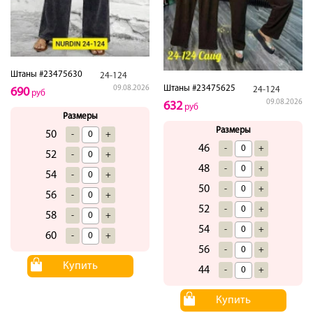
Штаны #23475630
24-124
Штаны #23475625
09.08.2026
24-124
690
руб
09.08.2026
632
руб
Размеры
Размеры
50
-
+
46
-
+
52
-
+
48
-
+
54
-
+
50
-
+
56
-
+
52
-
+
58
-
+
54
-
+
60
-
+
56
-
+
Купить
44
-
+
Купить