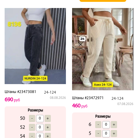
Штаны #23473081
24-124
Штаны #23472971
08.08.2026
24-124
690
руб
07.08.2026
460
руб
Размеры
Размеры
50
-
+
6
-
+
52
-
+
5
-
+
54
-
+