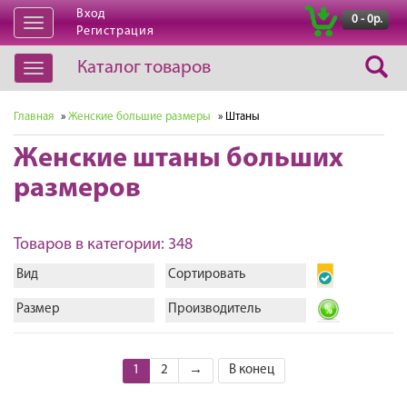
Вход
|
0 - 0р.
Открыть
Регистрация
навигацию
Каталог товаров
Открыть
навигацию
Главная
»
Женские большие размеры
» Штаны
Женские штаны больших
размеров
Товаров в категории: 348
Вид
Сортировать
Размер
Производитель
1
2
→
В конец