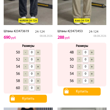
Штаны #23473619
Штаны #23473453
24-124
24-124
08.08.2026
08.08.2026
690
288
руб
руб
Размеры
Размеры
50
48
-
+
-
+
52
50
-
+
-
+
54
52
-
+
-
+
56
54
-
+
-
+
58
56
-
+
-
+
60
-
+
Купить
Купить