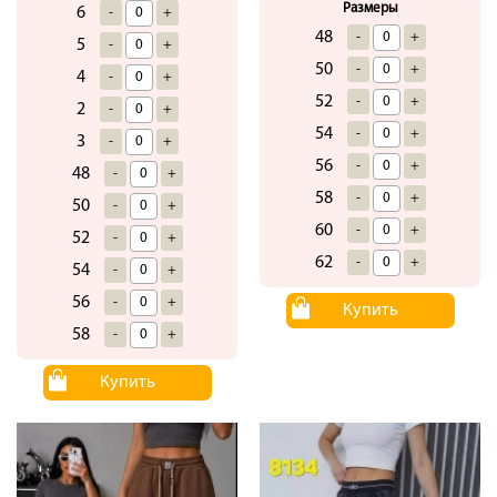
Размеры
6
-
+
48
-
+
5
-
+
50
-
+
4
-
+
52
-
+
2
-
+
54
-
+
3
-
+
56
-
+
48
-
+
58
-
+
50
-
+
60
-
+
52
-
+
62
-
+
54
-
+
56
-
+
Купить
58
-
+
Купить