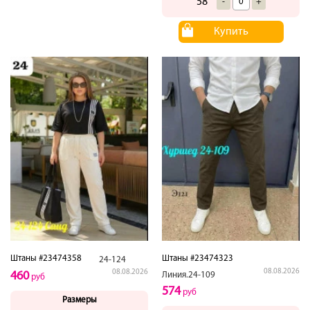
58
-
+
Купить
Штаны #23474358
Штаны #23474323
24-124
08.08.2026
08.08.2026
460
Линия.24-109
руб
574
руб
Размеры