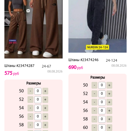
Штаны #23474246
24-124
Штаны #23474287
08.08.2026
24-67
690
руб
08.08.2026
575
руб
Размеры
Размеры
50
-
+
50
-
+
52
-
+
52
-
+
54
-
+
54
-
+
56
-
+
56
-
+
58
-
+
58
-
+
60
-
+