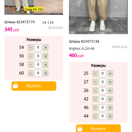
Штаны #23473174
24-124
08.08.2026
345
руб
Размеры
Штаны #23473138
54
-
+
08.08.2026
Корпус.А.2А-66
460
56
-
+
руб
58
-
+
Размеры
60
-
+
25
-
+
27
-
+
Купить
26
-
+
42
-
+
46
-
+
44
-
+
Купить