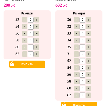
288
632
руб
руб
Размеры
Размеры
52
36
-
+
-
+
54
32
-
+
-
+
56
33
-
+
-
+
58
34
-
+
-
+
60
35
-
+
-
+
62
31
-
+
-
+
52
-
+
Купить
54
-
+
56
-
+
58
-
+
60
-
+
62
-
+
Купить