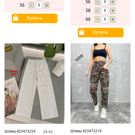
56
-
+
56
-
+
58
-
+
Купить
60
-
+
Купить
Штаны #23473219
Штаны #23473254
24-45