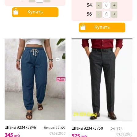
54
-
+
Купить
56
-
+
Купить
Штаны #23475846
Линия.27-65
Штаны #23475750
24-124
09.08.2026
345
09.08.2026
575
руб
руб