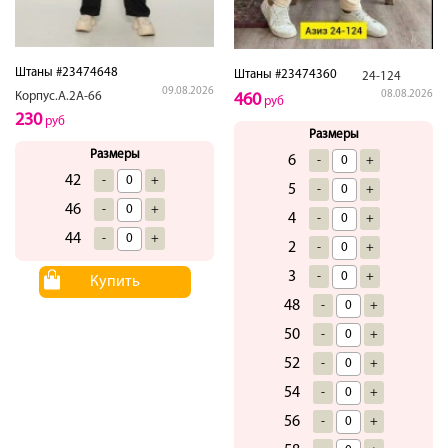
Штаны #23474648
Штаны #23474360
24-124
09.08.2026
08.08.2026
Корпус.А.2А-66
460
руб
230
руб
Размеры
Размеры
6
-
+
42
-
+
5
-
+
46
-
+
4
-
+
44
-
+
2
-
+
3
-
+
Купить
48
-
+
50
-
+
52
-
+
54
-
+
56
-
+