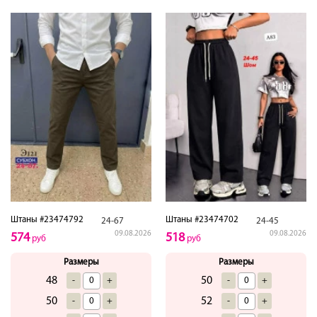
Штаны #23474792
Штаны #23474702
24-67
24-45
09.08.2026
09.08.2026
574
518
руб
руб
Размеры
Размеры
48
50
-
+
-
+
50
52
-
+
-
+