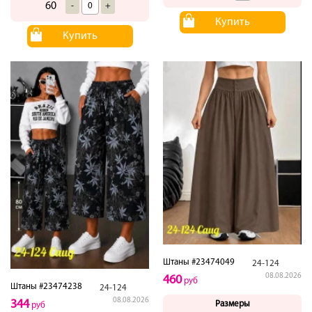
60
-
+
Купить
Купить
Штаны #23474049
24-124
08.08.2026
460
руб
Штаны #23474238
24-124
08.08.2026
344
Размеры
руб