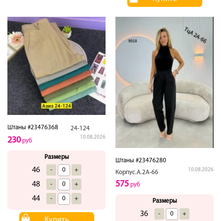
Штаны #23476368
24-124
10.08.2026
230
руб
Размеры
Штаны #23476280
46
-
+
10.08.2026
Корпус.А.2А-66
575
48
-
+
руб
44
-
+
Размеры
36
-
+
Купить