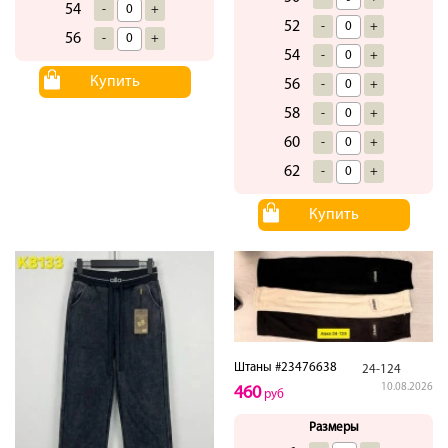
54
-
+
52
-
+
56
-
+
54
-
+
Купить
56
-
+
58
-
+
60
-
+
62
-
+
Купить
Штаны #23476638
24-124
10.08.2026
460
руб
Размеры