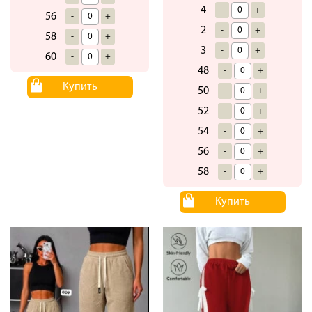
4
-
+
56
-
+
2
-
+
58
-
+
3
-
+
60
-
+
48
-
+
Купить
50
-
+
52
-
+
54
-
+
56
-
+
58
-
+
Купить