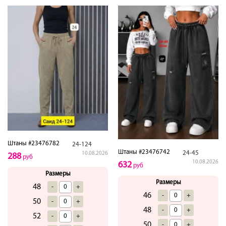
Штаны #23476782
24-124
Штаны #23476742
24-45
10.08.2026
288
руб
10.08.2026
632
руб
Размеры
Размеры
48
-
+
46
-
+
50
-
+
48
-
+
52
-
+
50
-
+