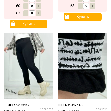
60
68
-
+
-
+
62
-
+
Купить
Купить
Штаны #23476480
Штаны #23476479
10.08.2026
10.08.2026
Корпус.А.2А-66
Корпус.А.2А-66