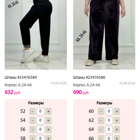
Штаны #23476584
Штаны #23476580
10.08.2026
10.08.2026
Корпус.А.2А-66
Корпус.А.2А-66
632
690
руб
руб
Размеры
Размеры
52
60
-
+
-
+
54
62
-
+
-
+
56
64
-
+
-
+
58
66
-
+
-
+