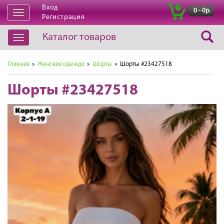
Вход
|
0 - 0р.
Открыть
Регистрация
навигацию
Каталог товаров
Открыть
навигацию
Главная
»
Женская одежда
»
Шорты
» Шорты #23427518
Шорты #23427518