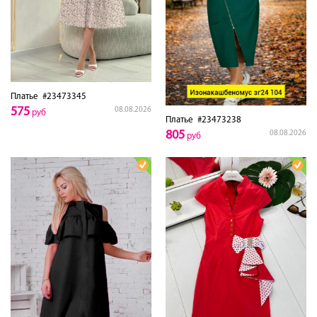
Платье
#23473345
575
08.08.2026
руб
Платье
#23473238
805
08.08.2026
руб