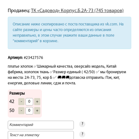
Продавец:
ТК «Садовод» Корпус.Б.2А-73 (745 товаров)
Описание ниже скопировано с поста поставщика из vk.com. На
сайте размеры и цены часто определяются из описания
неправильно, в этом случае укажите ваши данные в поле
“комментарий” в корзине.
Артикул:
#23427576
платье хлопок ✅Шикарный качества, оверсайз модель, Китай
фабрика, холопок ткань ✅Размер единый ( 42/50) ✅ мы бронируем
на места: 2А-73, 75, кор Б ✅ 🚚🚚🚚дотавска отправить: Пэк, кит,
енергия, деловые линии, сдэк и почта.
Размеры
42
-
+
50
-
+
?
?