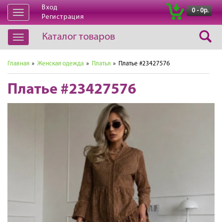
Вход
|
0 - 0р.
Открыть
Регистрация
навигацию
Каталог товаров
Открыть
навигацию
Главная
»
Женская одежда
»
Платья
» Платье #23427576
Платье #23427576