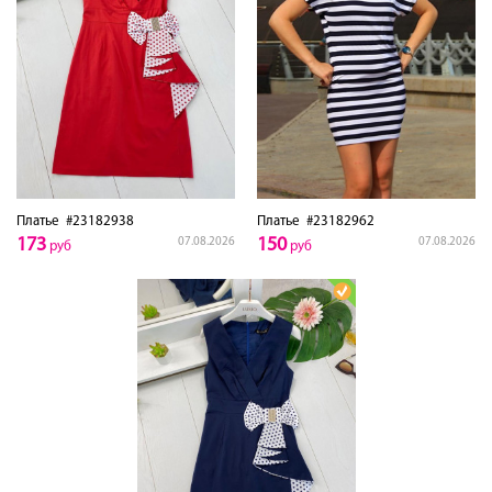
Платье
#23182938
Платье
#23182962
173
150
07.08.2026
07.08.2026
руб
руб