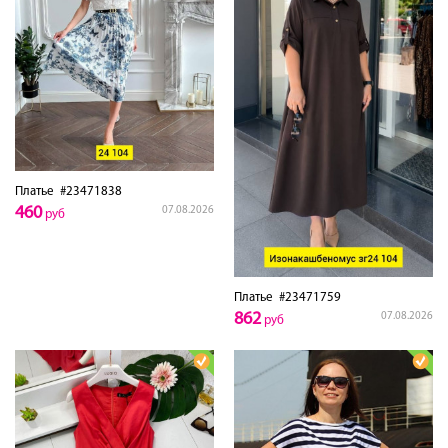
Платье
#23471838
460
07.08.2026
руб
Платье
#23471759
862
07.08.2026
руб