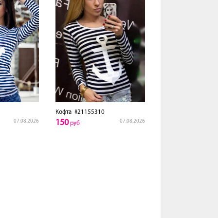
Кофта
#21155310
150
07.08.2026
07.08.2026
руб