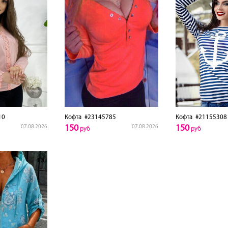
10
Кофта
#23145785
Кофта
#21155308
150
150
07.08.2026
07.08.2026
руб
руб