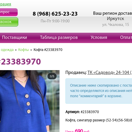
трация
опрос
Ваш регион достав
8 (968) 625-23-23
Иркутск
Пн-Пт 9:00-19:00
звонок
ул. Чкалова, 15
Поставщики
Таблица размеров
Условия
Опла
 одежда
»
Кофты
» Кофта #23383970
#23383970
Продавец:
ТК «Садовод» 24-104 
Описание ниже скопировано с поста 
часто определяются из описания неп
поле “комментарий” в корзине.
Артикул:
#23383970
Кофта, сингапур размер (52-54)(56-58)(60
690