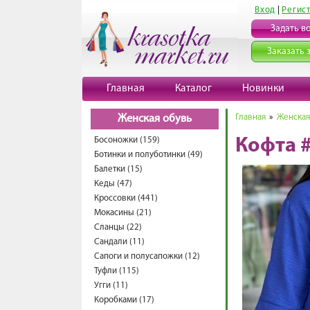
Вход
|
Регис
Задать в
Заказать 
Главная
Каталог
Новинки
Главная
»
Женская
Женская обувь
Босоножки (159)
Кофта 
Ботинки и полуботинки (49)
Балетки (15)
Кеды (47)
Кроссовки (441)
Мокасины (21)
Сланцы (22)
Сандали (11)
Сапоги и полусапожки (12)
Туфли (115)
Угги (11)
Коробками (17)