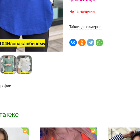
Цена:
руб
Нет в наличии.
Таблица размеров
графии
также