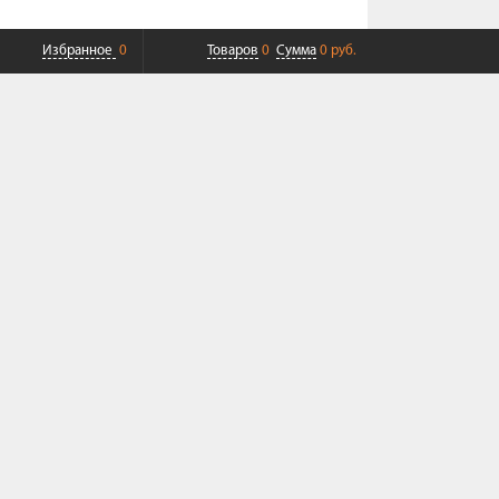
Избранное
0
Товаров
0
Сумма
0 руб.
ПЛАТНАЯ ДОСТАВКА ДО ТК
СОВРЕМЕННЫЙ СЕРВИС
+7 (968) 625-23-23
Пн-Пт 9:00-19:00