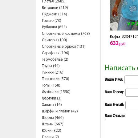
Платья (2685)
Ветровки (219)
Пиджаки (314)
Пальто (73)
Рубашки (853)
Спортивные костюмы (768)
Кофта
#234712
Свитеры (100)
632
руб
Спортивные брюки (131)
Сарафаны (196)
Термобелье (2)
Трусы (44)
Написать 
Туники (216)
Толстовки (570)
Ваше Имя:
Топы (158)
Футболки (1550)
Ваш Город:
Фартуки (3)
Халаты (16)
Ваш E-mail:
Шарфы и платки (42)
Ваш Отзыв:
Шорты (466)
Штаны (667)
Юбки (322)
Плащи (7)