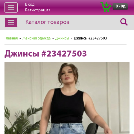
Вход
|
0 - 0р.
Открыть
Регистрация
навигацию
Каталог товаров
Открыть
навигацию
Главная
»
Женская одежда
»
Джинсы
» Джинсы #23427503
Джинсы #23427503