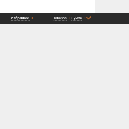
Избранное
0
Товаров
0
Сумма
0 руб.
ПЛАТНАЯ ДОСТАВКА ДО ТК
СОВРЕМЕННЫЙ СЕРВИС
+7 (968) 625-23-23
Пн-Пт 9:00-19:00