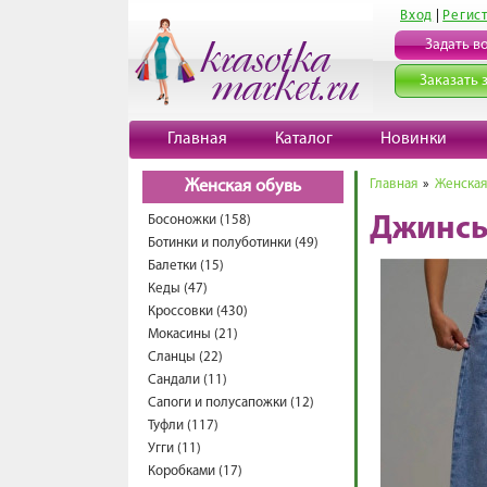
Вход
|
Регис
Задать в
Заказать 
Главная
Каталог
Новинки
Главная
»
Женская
Женская обувь
Босоножки (158)
Джинсы
Ботинки и полуботинки (49)
Балетки (15)
Кеды (47)
Кроссовки (430)
Мокасины (21)
Сланцы (22)
Сандали (11)
Сапоги и полусапожки (12)
Туфли (117)
Угги (11)
Коробками (17)