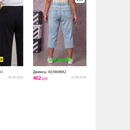
51
Джинсы
#23469842
402
05.08.2026
05.08.2026
руб