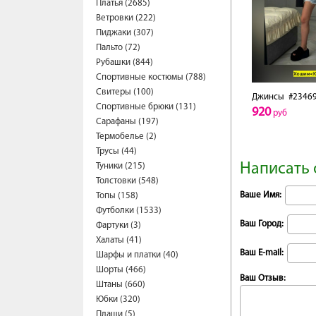
Платья (2685)
Ветровки (222)
Пиджаки (307)
Пальто (72)
Рубашки (844)
Спортивные костюмы (788)
Свитеры (100)
Джинсы
#2346
Спортивные брюки (131)
920
руб
Сарафаны (197)
Термобелье (2)
Трусы (44)
Написать 
Туники (215)
Толстовки (548)
Ваше Имя:
Топы (158)
Футболки (1533)
Ваш Город:
Фартуки (3)
Халаты (41)
Ваш E-mail:
Шарфы и платки (40)
Шорты (466)
Ваш Отзыв:
Штаны (660)
Юбки (320)
Плащи (5)