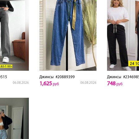
0515
Джинсы
#20889399
Джинсы
#234698
1,625
748
06.08.2026
06.08.2026
руб
руб