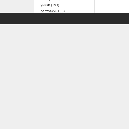
Туники (193)
Толстовки (138)
Футболки (1189)
Халаты (21)
Шорты (159)
Штаны (309)
Юбки (56)
Пальто (6)
Спецодежда
Медицинская одежда (23)
Мужская одежда
Бейсболки (107)
Брюки (96)
Водолазки (18)
СОБСТВЕННЫЙ С
Ветровки (11)
Домашняя одежда (2)
Политика конфи
Джинсы (20)
Условия сотрудн
Жилеты (22)
Как сделать зака
Кофты (54)