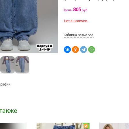
805
Цена:
руб
Нет в наличии.
Таблица размеров
графии
также