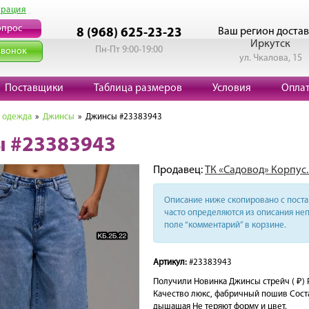
трация
опрос
Ваш регион достав
8 (968) 625-23-23
Иркутск
Пн-Пт 9:00-19:00
звонок
ул. Чкалова, 15
Поставщики
Таблица размеров
Условия
Опла
 одежда
»
Джинсы
» Джинсы #23383943
 #23383943
Продавец:
ТК «Садовод» Корпус.
Описание ниже скопировано с поста 
часто определяются из описания неп
поле “комментарий” в корзине.
Артикул:
#23383943
Получили Новинка Джинсы стрейч ( ₽) Р
Качество люкс, фабричный пошив Соста
дышащая Не теряют форму и цвет.