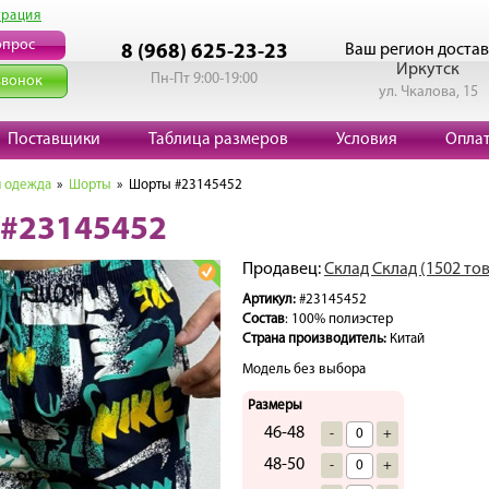
трация
опрос
Ваш регион достав
8 (968) 625-23-23
Иркутск
Пн-Пт 9:00-19:00
звонок
ул. Чкалова, 15
Поставщики
Таблица размеров
Условия
Опла
 одежда
»
Шорты
» Шорты #23145452
#23145452
Продавец:
Склад Склад (1502 то
Артикул:
#23145452
Состав
: 100% полиэстер
Страна производитель:
Китай
Модель без выбора
Размеры
46-48
-
+
48-50
-
+