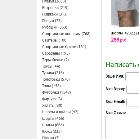
Платья (2683)
Ветровки (219)
Пиджаки (313)
Пальто (73)
Рубашки (853)
Шорты
#23222
Спортивные костюмы (768)
288
Свитеры (100)
руб
Спортивные брюки (131)
Сарафаны (195)
Термобелье (2)
Написать 
Трусы (44)
Туники (216)
Ваше Имя:
Толстовки (570)
Топы (158)
Ваш Город:
Футболки (1547)
Фартуки (3)
Ваш E-mail:
Халаты (30)
Шарфы и платки (42)
Ваш Отзыв:
Шорты (466)
Штаны (666)
Юбки (322)
Плащи (7)