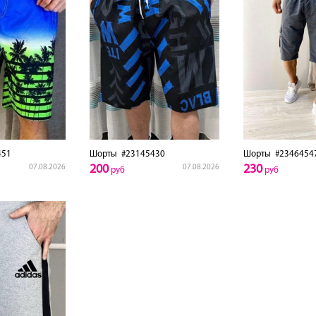
451
Шорты
#23145430
Шорты
#2346454
200
230
07.08.2026
07.08.2026
руб
руб