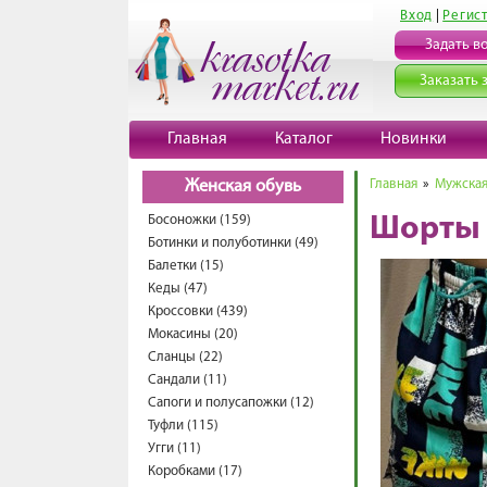
Вход
|
Регис
Задать в
Заказать 
Главная
Каталог
Новинки
Главная
»
Мужская
Женская обувь
Босоножки (159)
Шорты 
Ботинки и полуботинки (49)
Балетки (15)
Кеды (47)
Кроссовки (439)
Мокасины (20)
Сланцы (22)
Сандали (11)
Сапоги и полусапожки (12)
Туфли (115)
Угги (11)
Коробками (17)