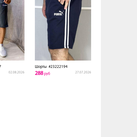
7
Шорты
#23222194
288
02.08.2026
27.07.2026
руб