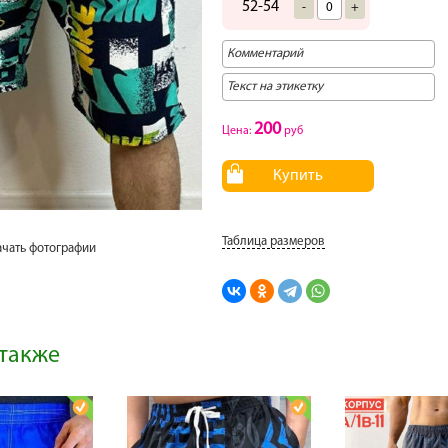
52-54
-
+
200
Цена:
руб
Купить
Таблица размеров
ачать фотографии
также