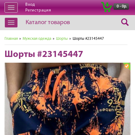
Вход
|
0 - 0р.
Открыть
Регистрация
навигацию
Каталог товаров
Открыть
навигацию
Главная
»
Мужская одежда
»
Шорты
» Шорты #23145447
Шорты #23145447