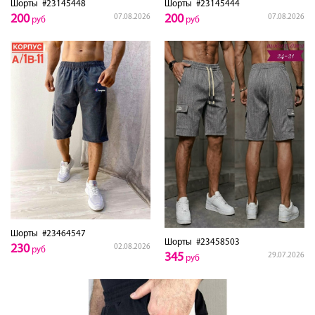
Шорты
#23145448
Шорты
#23145444
200
200
07.08.2026
07.08.2026
руб
руб
Шорты
#23464547
Шорты
#23458503
230
02.08.2026
руб
345
29.07.2026
руб