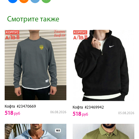
Смотрите также
Кофта
#23470669
Кофта
#23469942
518
06.08.2026
518
05.08.2026
руб
руб