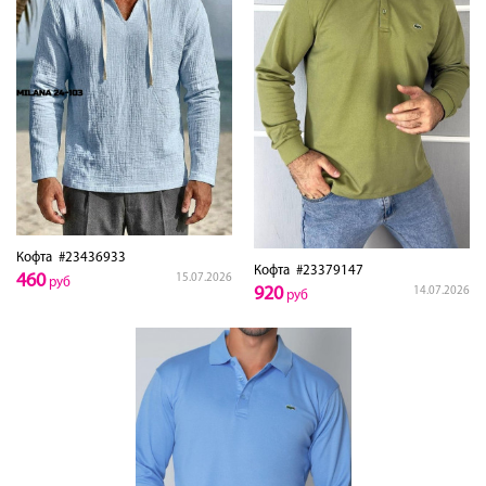
Кофта
#23436933
Кофта
#23379147
460
15.07.2026
руб
920
14.07.2026
руб