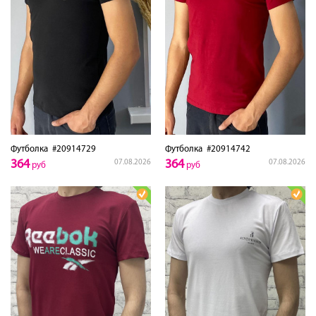
Футболка
#20914729
Футболка
#20914742
364
364
07.08.2026
07.08.2026
руб
руб