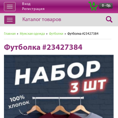
Вход
|
0 - 0р.
Открыть
Регистрация
навигацию
Каталог товаров
Открыть
навигацию
Главная
»
Мужская одежда
»
Футболки
» Футболка #23427384
Футболка #23427384