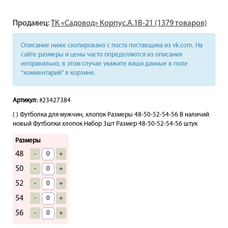
Продавец:
ТК «Садовод» Корпус.А.1В-21 (1379 товаров)
Описание ниже скопировано с поста поставщика из vk.com. На
сайте размеры и цены часто определяются из описания
неправильно, в этом случае укажите ваши данные в поле
“комментарий” в корзине.
Артикул:
#23427384
( ) Футболка для мужчин, хлопок Размеры 48-50-52-54-56 В наличий
новый Футболки хлопок Набор 3шт Размер 48-50-52-54-56 штук
Размеры
48
-
+
50
-
+
52
-
+
54
-
+
56
-
+