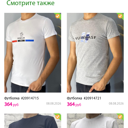
Смотрите также
Футболка
#20914715
Футболка
#20914721
364
364
08.08.2026
08.08.2026
руб
руб