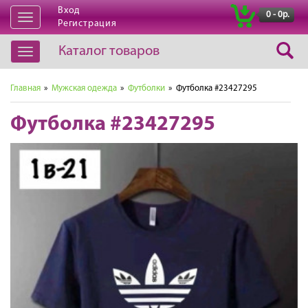
Вход
|
0 - 0р.
Открыть
Регистрация
навигацию
Каталог товаров
Открыть
навигацию
Главная
»
Мужская одежда
»
Футболки
» Футболка #23427295
Футболка #23427295