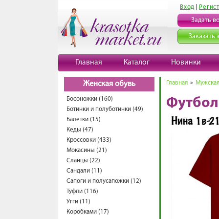
Вход
|
Регис
Задать в
Заказать 
Главная
Каталог
Новинки
Главная
»
Мужская
Женская обувь
Босоножки (160)
Футбол
Ботинки и полуботинки (49)
Балетки (15)
Кеды (47)
Кроссовки (433)
Мокасины (21)
Сланцы (22)
Сандали (11)
Сапоги и полусапожки (12)
Туфли (116)
Угги (11)
Коробками (17)