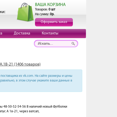
ВАША КОРЗИНА
Товаров:
0 шт
ки:
На сумму:
0р.
Оформить заказ
та
Доставка
Контакты
А.1В-21 (1406 товаров)
поставщика из vk.com. На сайте размеры и цены
равильно, в этом случае укажите ваши данные в
еры 48-50-52-54-56 В наличий новый Футболки
пус А 1в-21, через ватсап,