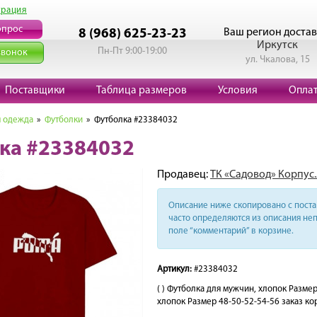
трация
опрос
Ваш регион достав
8 (968) 625-23-23
Иркутск
Пн-Пт 9:00-19:00
звонок
ул. Чкалова, 15
Поставщики
Таблица размеров
Условия
Опла
 одежда
»
Футболки
» Футболка #23384032
ка #23384032
Продавец:
ТК «Садовод» Корпус.
Описание ниже скопировано с поста 
часто определяются из описания неп
поле “комментарий” в корзине.
Артикул:
#23384032
( ) Футболка для мужчин, хлопок Разм
хлопок Размер 48-50-52-54-56 заказ кор