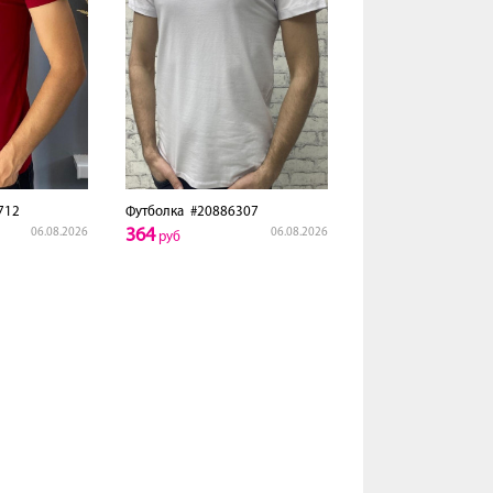
712
Футболка
#20886307
364
06.08.2026
06.08.2026
руб