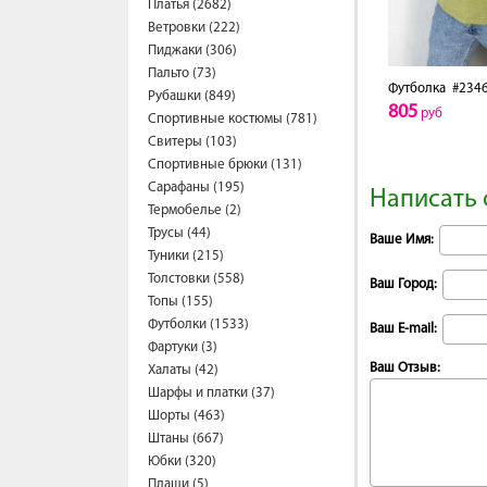
Платья (2682)
Ветровки (222)
Пиджаки (306)
Пальто (73)
Футболка
#2346
Рубашки (849)
805
руб
Спортивные костюмы (781)
Свитеры (103)
Спортивные брюки (131)
Сарафаны (195)
Написать 
Термобелье (2)
Трусы (44)
Ваше Имя:
Туники (215)
Толстовки (558)
Ваш Город:
Топы (155)
Футболки (1533)
Ваш E-mail:
Фартуки (3)
Ваш Отзыв:
Халаты (42)
Шарфы и платки (37)
Шорты (463)
Штаны (667)
Юбки (320)
Плащи (5)