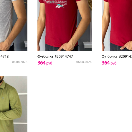
4713
Футболка
#20914747
Футболка
#20914
364
364
06.08.2026
06.08.2026
руб
руб