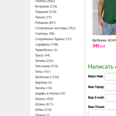
Платья (2682)
Ветровки (218)
Пиджаки (318)
Пальто (73)
Рубашки (841)
Спортивные костюмы (762)
Свитеры (98)
Спортивные брюки (131)
Футболка
#2347
Сарафаны (198)
345
руб
Термобелье (2)
Трусы (44)
Туники (220)
Написать 
Толстовки (570)
Топы (161)
Ваше Имя:
Футболки (1556)
Фартуки (3)
Ваш Город:
Халаты (16)
Шарфы и платки (42)
Ваш E-mail:
Шорты (456)
Штаны (671)
Ваш Отзыв:
Юбки (318)
Плащи (7)