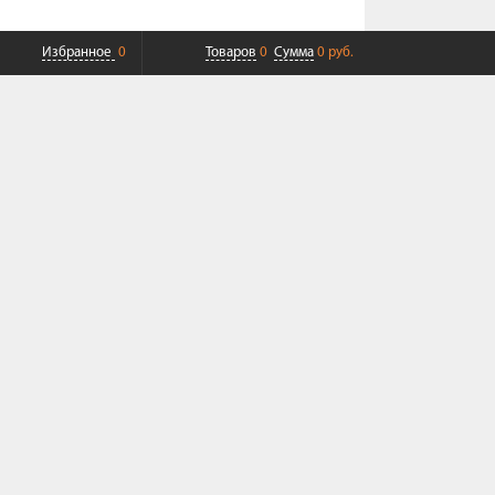
Избранное
0
Товаров
0
Сумма
0 руб.
ПЛАТНАЯ ДОСТАВКА ДО ТК
СОВРЕМЕННЫЙ СЕРВИС
+7 (968) 625-23-23
Пн-Пт 9:00-19:00