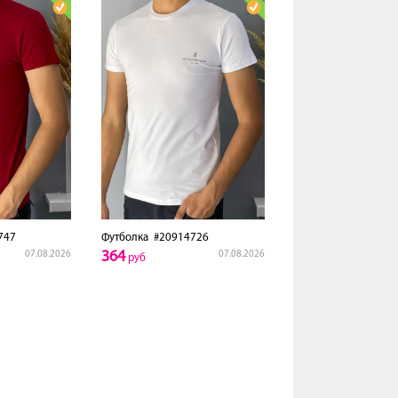
747
Футболка
#20914726
364
07.08.2026
07.08.2026
руб