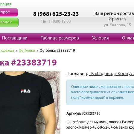
трация
опрос
Ваш регион достав
8 (968) 625-23-23
Иркутск
Пн-Пт 9:00-19:00
звонок
ул. Чкалова, 15
Поставщики
Таблица размеров
Условия
Опла
 одежда
»
Футболки
» Футболка #23383719
ка #23383719
Продавец:
ТК «Садовод» Корпус.
Описание ниже скопировано с поста 
часто определяются из описания неп
поле “комментарий” в корзине.
Артикул:
#23383719
( ) Футболка для мужчин, хлопок Разм
хлопок Размер 48-50-52-54-56 заказ кор