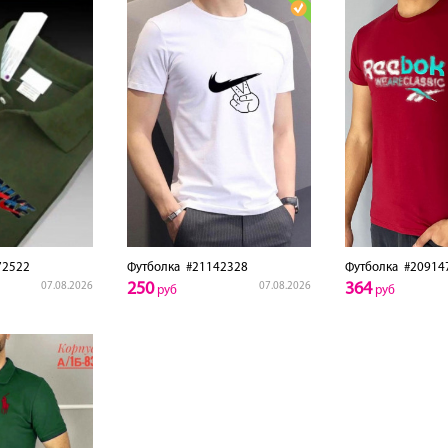
2522
Футболка
#21142328
Футболка
#20914
250
364
07.08.2026
07.08.2026
руб
руб