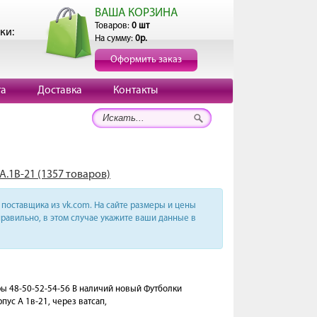
ВАША КОРЗИНА
Товаров:
0 шт
ки:
На сумму:
0р.
Оформить заказ
та
Доставка
Контакты
А.1В-21 (1357 товаров)
поставщика из vk.com. На сайте размеры и цены
равильно, в этом случае укажите ваши данные в
еры 48-50-52-54-56 В наличий новый Футболки
пус А 1в-21, через ватсап,