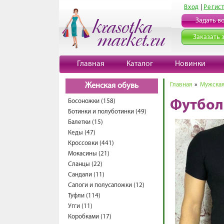
Вход
|
Регис
Задать в
Заказать 
Главная
Каталог
Новинки
Главная
»
Мужская
Женская обувь
Босоножки (158)
Футбол
Ботинки и полуботинки (49)
Балетки (15)
Кеды (47)
Кроссовки (441)
Мокасины (21)
Сланцы (22)
Сандали (11)
Сапоги и полусапожки (12)
Туфли (114)
Угги (11)
Коробками (17)