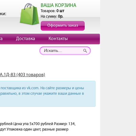
ВАША КОРЗИНА
Товаров:
0 шт
ки:
На сумму:
0р.
Оформить заказ
та
Доставка
Контакты
А.1Д-83 (403 товаров)
поставщика из vk.com. На сайте размеры и цены
равильно, в этом случае укажите ваши данные в
блей Цена упа 5х700 рублей Размер: 134,
идут Упаковка один цвет, разные размер