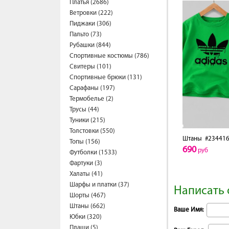
Платья (2686)
Ветровки (222)
Пиджаки (306)
Пальто (73)
Рубашки (844)
Спортивные костюмы (786)
Свитеры (101)
Спортивные брюки (131)
Сарафаны (197)
Термобелье (2)
Трусы (44)
Туники (215)
Толстовки (550)
Штаны
#234416
Топы (156)
690
руб
Футболки (1533)
Фартуки (3)
Халаты (41)
Шарфы и платки (37)
Написать 
Шорты (467)
Штаны (662)
Ваше Имя:
Юбки (320)
Плащи (5)