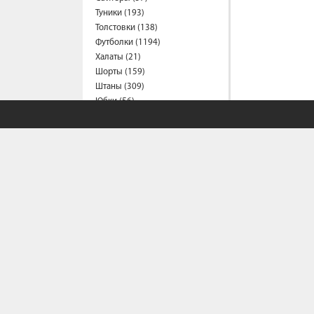
Туники (193)
Толстовки (138)
Футболки (1194)
Халаты (21)
Шорты (159)
Штаны (309)
Юбки (56)
Пальто (6)
Спецодежда
Медицинская одежда (23)
Мужская одежда
Бейсболки (107)
Брюки (96)
Водолазки (19)
Ветровки (11)
Домашняя одежда (2)
Джинсы (19)
Жилеты (22)
СОБСТВЕННЫЙ С
Кофты (54)