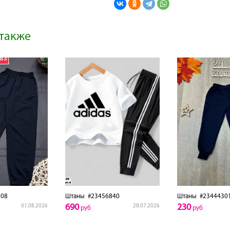
также
08
Штаны
#23456840
Штаны
#2344430
690
230
01.08.2026
28.07.2026
руб
руб