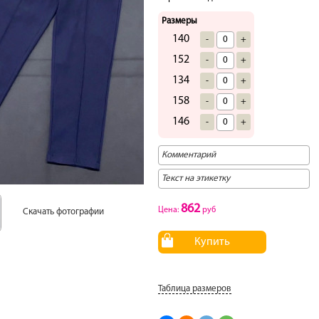
Размеры
140
-
+
152
-
+
134
-
+
158
-
+
146
-
+
862
Цена:
руб
Скачать фотографии
Купить
Таблица размеров