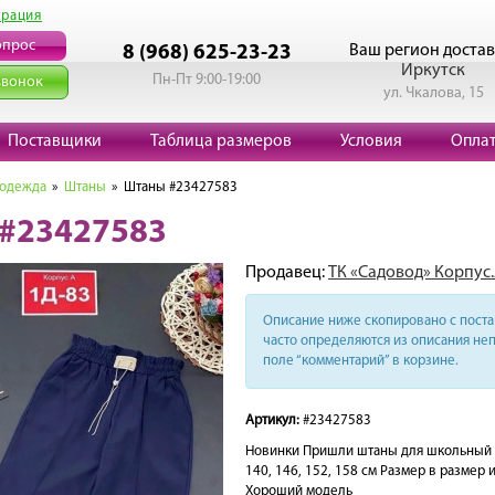
трация
опрос
Ваш регион достав
8 (968) 625-23-23
Иркутск
Пн-Пт 9:00-19:00
звонок
ул. Чкалова, 15
Поставщики
Таблица размеров
Условия
Опла
 одежда
»
Штаны
» Штаны #23427583
#23427583
Продавец:
ТК «Садовод» Корпус.
Описание ниже скопировано с поста 
часто определяются из описания неп
поле “комментарий” в корзине.
Артикул:
#23427583
Новинки Пришли штаны для школьный ру
140, 146, 152, 158 см Размер в размер 
Хороший модель