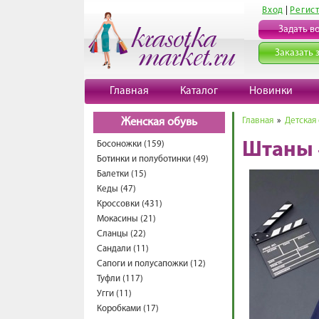
Вход
|
Регис
Задать в
Заказать 
Главная
Каталог
Новинки
Главная
»
Детская
Женская обувь
Босоножки (159)
Штаны 
Ботинки и полуботинки (49)
Балетки (15)
Кеды (47)
Кроссовки (431)
Мокасины (21)
Сланцы (22)
Сандали (11)
Сапоги и полусапожки (12)
Туфли (117)
Угги (11)
Коробками (17)