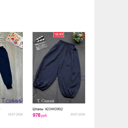
1
Штаны
#23443902
978
20.07.2026
20.07.2026
руб