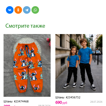
Смотрите также
Штаны
#23456752
Штаны
#23474468
690
28.07.2026
руб