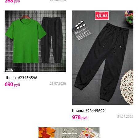
288
08.08.2026
руб
Штаны
#23456598
690
28.07.2026
руб
Штаны
#23445692
978
21.07.2026
руб