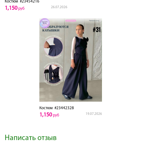
Костюм
#23454216
1,150
26.07.2026
руб
Костюм
#23442328
1,150
19.07.2026
руб
Написать отзыв