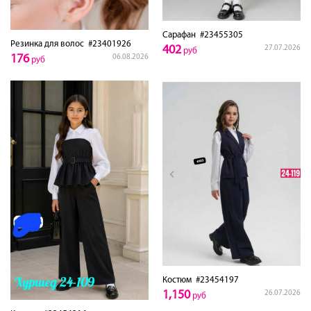
Сарафан
#23455305
Резинка для волос
#23401926
402
27.07.2026
руб
176
06.08.2026
руб
Костюм
#23454197
1,150
26.07.2026
руб