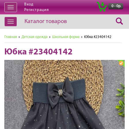
Вход
|
0 - 0р.
Открыть
Регистрация
навигацию
Каталог товаров
Открыть
навигацию
Главная
»
Детская одежда
»
Школьная форма
» Юбка #23404142
Юбка #23404142