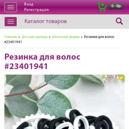
Вход
|
0 - 0р.
Открыть
Регистрация
навигацию
Каталог товаров
Открыть
навигацию
Главная
»
Детская одежда
»
Школьная форма
» Резинка для волос
#23401941
Резинка для волос
#23401941