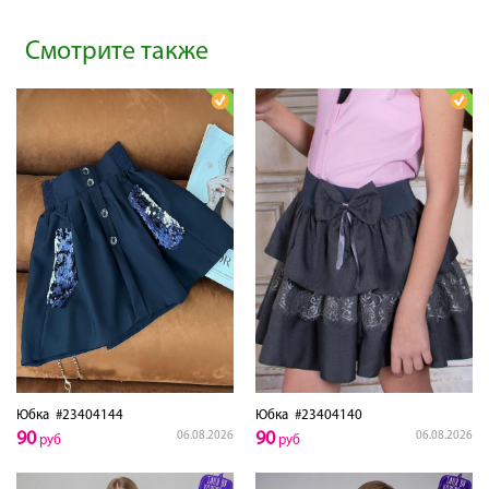
Смотрите также
Юбка
#23404144
Юбка
#23404140
90
90
06.08.2026
06.08.2026
руб
руб