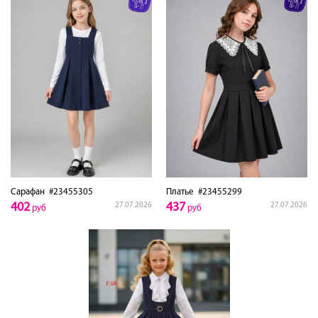
Сарафан
#23455305
Платье
#23455299
402
437
27.07.2026
27.07.2026
руб
руб