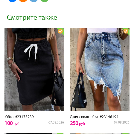
Смотрите также
Юбка
#23173239
Джинсовая юбка
#23146194
100
250
07.08.2026
07.08.2026
руб
руб