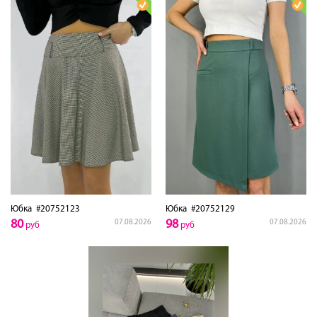
Юбка
#20752123
Юбка
#20752129
80
98
07.08.2026
07.08.2026
руб
руб