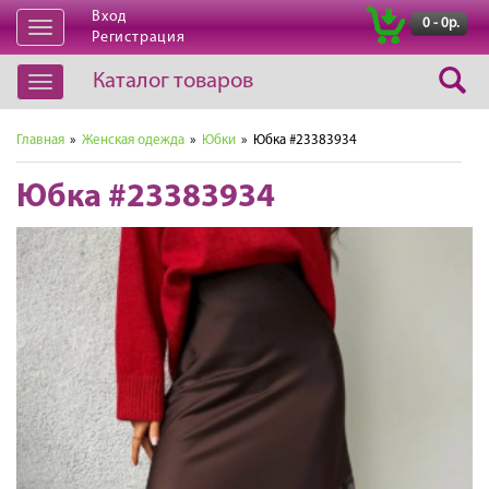
Вход
|
0 - 0р.
Открыть
Регистрация
навигацию
Каталог товаров
Открыть
навигацию
Главная
»
Женская одежда
»
Юбки
» Юбка #23383934
Юбка #23383934