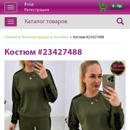
Вход
|
0 - 0р.
Открыть
Регистрация
навигацию
Каталог товаров
Открыть
навигацию
Главная
»
Женская одежда
»
Костюмы
» Костюм #23427488
Костюм #23427488