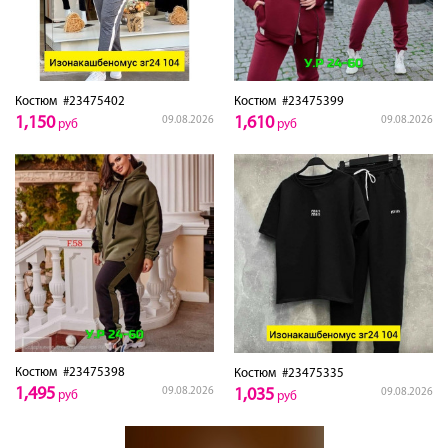
Костюм
#23475402
Костюм
#23475399
1,150
1,610
09.08.2026
09.08.2026
руб
руб
Костюм
#23475398
Костюм
#23475335
1,495
09.08.2026
1,035
09.08.2026
руб
руб