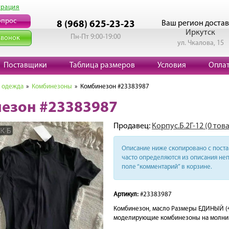
трация
опрос
Ваш регион достав
8 (968) 625-23-23
Иркутск
Пн-Пт 9:00-19:00
звонок
ул. Чкалова, 15
Поставщики
Таблица размеров
Условия
Опла
 одежда
»
Комбинезоны
» Комбинезон #23383987
езон #23383987
Продавец:
Корпус.Б.2Г-12 (0 тов
Описание ниже скопировано с поста 
часто определяются из описания неп
поле “комментарий” в корзине.
Артикул:
#23383987
Комбинезон, масло Размеры ЕДИНЫЙ (4
моделирующие комбинезоны на молнии