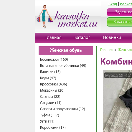
Вход
|
Регис
Задать в
Заказать 
Главная
Каталог
Новинки
Главная
»
Женская
Женская обувь
Босоножки (160)
Комбин
Ботинки и полуботинки (49)
Балетки (15)
Кеды (47)
Кроссовки (436)
Мокасины (20)
Сланцы (22)
Сандали (11)
Сапоги и полусапожки (12)
Туфли (117)
Угги (11)
Коробками (17)