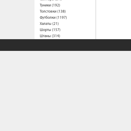
Туники (192)
Толстовки (138)
Футболки (1197)
Халаты (21)
Шорты (157)
Штаны (314)
Юбки (55)
Пальто (6)
Спецодежда
Медицинская одежда (24)
Мужская одежда
Бейсболки (107)
Брюки (95)
Водолазки (19)
Ветровки (11)
Домашняя одежда (2)
Джинсы (18)
Жилеты (22)
СОБСТВЕННЫЙ С
Кофты (54)