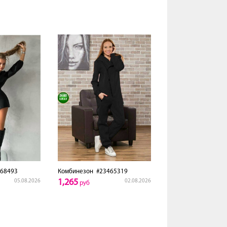
68493
Комбинезон
#23465319
1,265
05.08.2026
02.08.2026
руб