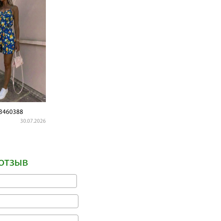
3460388
30.07.2026
отзыв