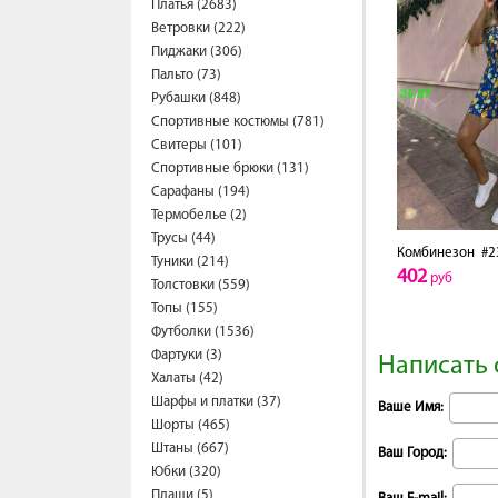
Платья (2683)
Ветровки (222)
Пиджаки (306)
Пальто (73)
Рубашки (848)
Спортивные костюмы (781)
Свитеры (101)
Спортивные брюки (131)
Сарафаны (194)
Термобелье (2)
Трусы (44)
Комбинезон
#2
Туники (214)
402
руб
Толстовки (559)
Топы (155)
Футболки (1536)
Фартуки (3)
Написать 
Халаты (42)
Шарфы и платки (37)
Ваше Имя:
Шорты (465)
Штаны (667)
Ваш Город:
Юбки (320)
Плащи (5)