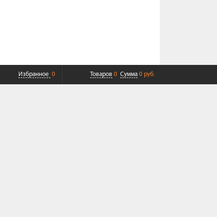
Избранное
0
Товаров
0
Сумма
0 руб.
ПЛАТНАЯ ДОСТАВКА ДО ТК
СОВРЕМЕННЫЙ СЕРВИС