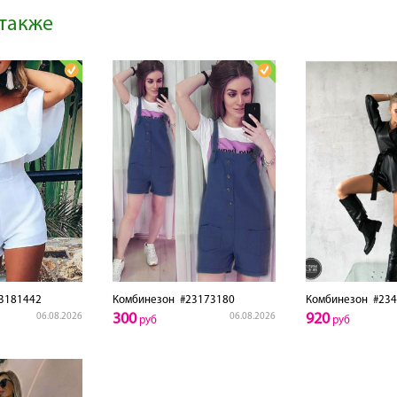
также
3181442
Комбинезон
#23173180
Комбинезон
#234
300
920
06.08.2026
06.08.2026
руб
руб