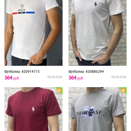
Футболка
#20914715
Футболка
#20886294
364
364
06.08.2026
06.08.2026
руб
руб