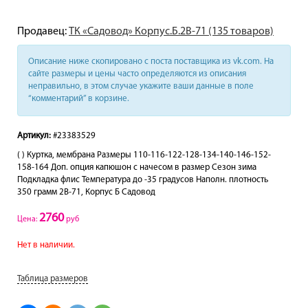
Продавец:
ТК «Садовод» Корпус.Б.2В-71 (135 товаров)
Описание ниже скопировано с поста поставщика из vk.com. На
сайте размеры и цены часто определяются из описания
неправильно, в этом случае укажите ваши данные в поле
“комментарий” в корзине.
Артикул:
#23383529
( ) Куртка, мембрана Размеры 110-116-122-128-134-140-146-152-
158-164 Доп. опция капюшон с начесом в размер Сезон зима
Подкладка флис Температура до -35 градусов Наполн. плотность
350 грамм 2В-71, Корпус Б Садовод
2760
Цена:
руб
Нет в наличии.
Таблица размеров