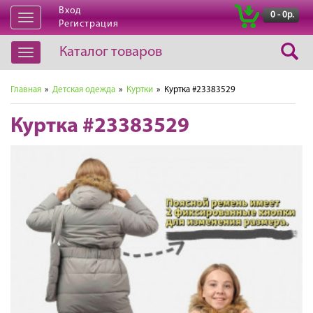
Вход
|
0 - 0р.
Открыть
Регистрация
навигацию
Каталог товаров
Открыть
навигацию
Главная
»
Детская одежда
»
Куртки
» Куртка #23383529
Куртка #23383529