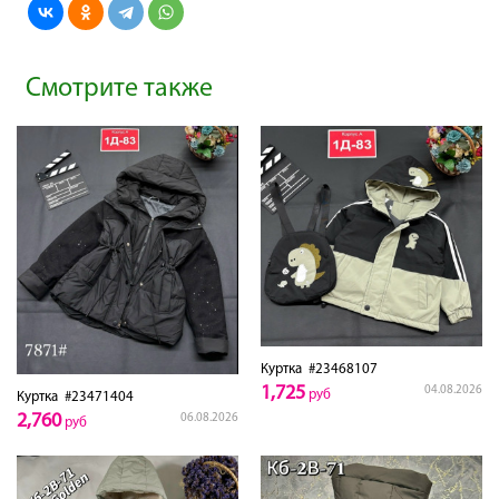
Смотрите также
Куртка
#23468107
1,725
04.08.2026
руб
Куртка
#23471404
2,760
06.08.2026
руб