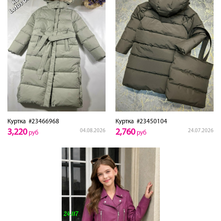
Куртка
#23466968
Куртка
#23450104
3,220
2,760
04.08.2026
24.07.2026
руб
руб