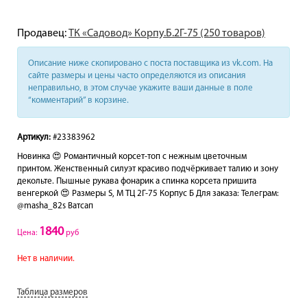
Продавец:
ТК «Садовод» Корпу.Б.2Г-75 (250 товаров)
Описание ниже скопировано с поста поставщика из vk.com. На
сайте размеры и цены часто определяются из описания
неправильно, в этом случае укажите ваши данные в поле
“комментарий” в корзине.
Артикул:
#23383962
Новинка 😍 Романтичный корсет-топ с нежным цветочным
принтом. Женственный силуэт красиво подчёркивает талию и зону
декольте. Пышные рукава фонарик а спинка корсета пришита
венгеркой 😍 Размеры S, M ТЦ 2Г-75 Корпус Б Для заказа: Телеграм:
@masha_82s Ватсап
1840
Цена:
руб
Нет в наличии.
Таблица размеров