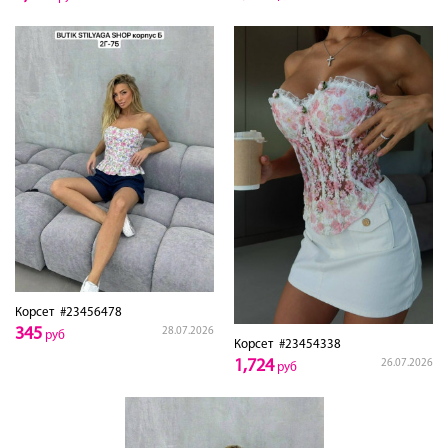
Корсет
#23456478
345
28.07.2026
руб
Корсет
#23454338
1,724
26.07.2026
руб