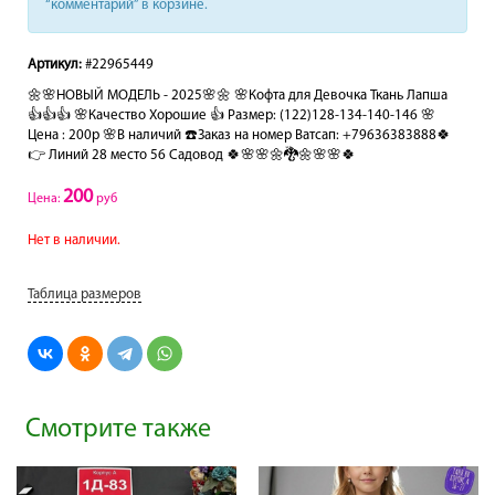
“комментарий” в корзине.
Артикул:
#22965449
🌼🌸НОВЫЙ МОДЕЛЬ - 2025🌸🌼 🌸Кофта для Девочка Ткань Лапша
👍👍👍 🌸Качество Хорошие 👍 Размер: (122)128-134-140-146 🌸
Цена : 200р 🌸В наличий ☎️Заказ на номер Ватсап: +79636383888🍀
👉 Линий 28 место 56 Садовод 🍀🌸🌸🌼🐉🌼🌸🌸🍀
200
Цена:
руб
Нет в наличии.
Таблица размеров
Смотрите также