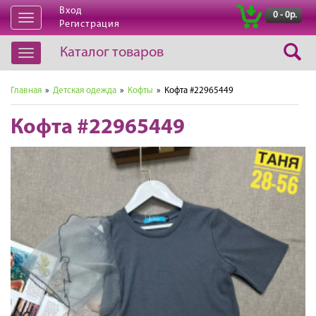
Вход
|
0 - 0р.
Открыть
Регистрация
навигацию
Каталог товаров
Открыть
навигацию
Главная
»
Детская одежда
»
Кофты
» Кофта #22965449
Кофта #22965449