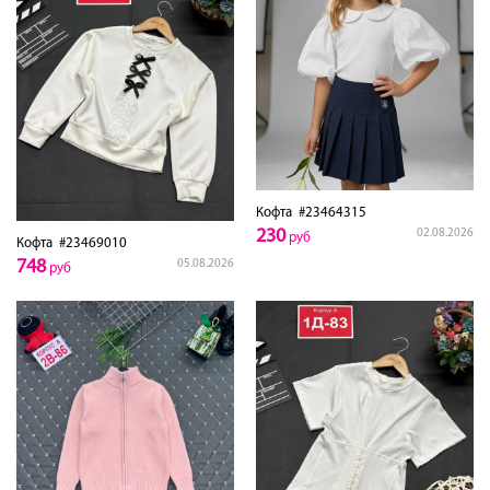
Кофта
#23464315
230
02.08.2026
руб
Кофта
#23469010
748
05.08.2026
руб