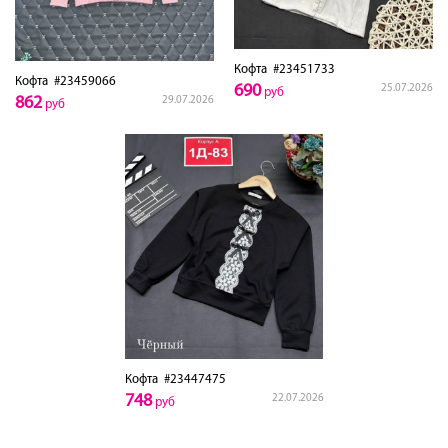
Кофта
#23451733
Кофта
#23459066
690
25.07.2026
руб
862
29.07.2026
руб
Кофта
#23447475
748
22.07.2026
руб