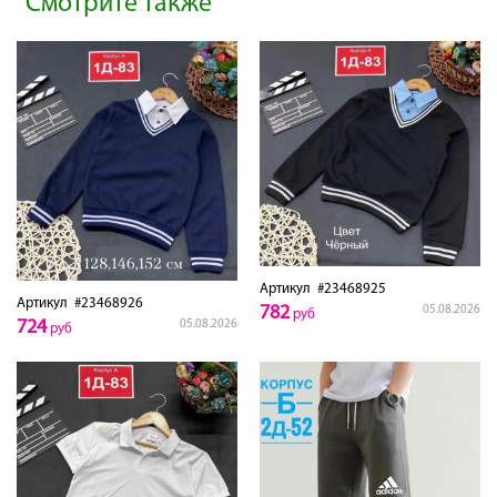
Смотрите также
Артикул
#23468925
Артикул
#23468926
782
05.08.2026
руб
724
05.08.2026
руб