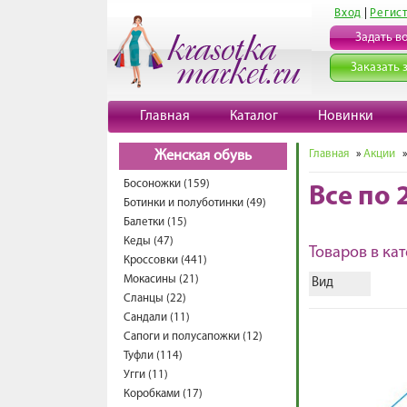
Вход
|
Регис
Задать в
Заказать 
Главная
Каталог
Новинки
Главная
»
Акции
»
Женская обувь
Босоножки (159)
Все по 
Ботинки и полуботинки (49)
Балетки (15)
Кеды (47)
Товаров в кат
Кроссовки (441)
Мокасины (21)
Вид
Сланцы (22)
Сандали (11)
Сапоги и полусапожки (12)
Туфли (114)
Угги (11)
Коробками (17)