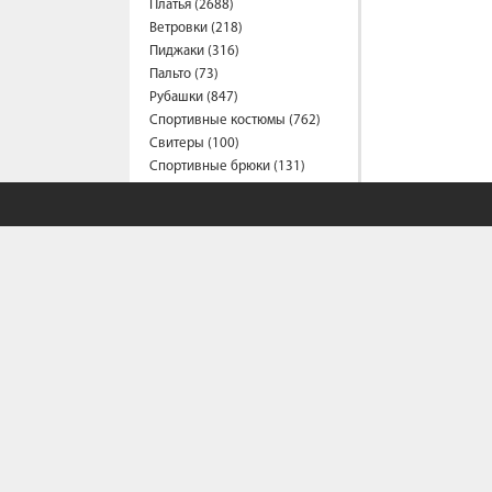
Платья (2688)
Ветровки (218)
Пиджаки (316)
Пальто (73)
Рубашки (847)
Спортивные костюмы (762)
Свитеры (100)
Спортивные брюки (131)
Сарафаны (197)
Термобелье (2)
Трусы (44)
Туники (219)
Толстовки (572)
Топы (159)
Футболки (1557)
Фартуки (3)
Халаты (16)
Шарфы и платки (42)
Шорты (460)
Штаны (673)
Юбки (321)
Плащи (7)