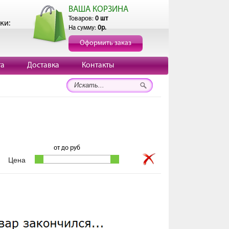
ВАША КОРЗИНА
Товаров:
0 шт
ки:
На сумму:
0р.
Оформить заказ
та
Доставка
Контакты
от
до
руб