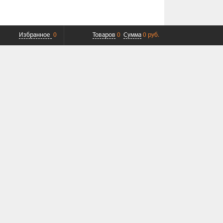
Избранное
0
Товаров
0
Сумма
0 руб.
ПЛАТНАЯ ДОСТАВКА ДО ТК
СОВРЕМЕННЫЙ СЕРВИС
+7 (968) 625-23-23
Пн-Пт 9:00-19:00