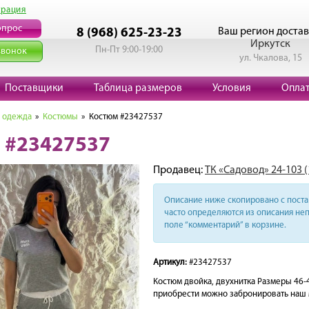
трация
опрос
Ваш регион достав
8 (968) 625-23-23
Иркутск
Пн-Пт 9:00-19:00
звонок
ул. Чкалова, 15
Поставщики
Таблица размеров
Условия
Опла
 одежда
»
Костюмы
» Костюм #23427537
 #23427537
Продавец:
ТК «Садовод» 24-103 
Описание ниже скопировано с поста 
часто определяются из описания неп
поле “комментарий” в корзине.
Артикул:
#23427537
Костюм двойка, двухнитка Размеры 46-
приобрести можно забронировать наш 