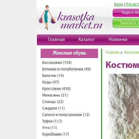
Вход
|
Регис
Задать в
Заказать 
Главная
Каталог
Новинки
Главная
»
Женская
Женская обувь
Босоножки (154)
Костюм
Ботинки и полуботинки (49)
Балетки (14)
Кеды (47)
Кроссовки (450)
Мокасины (21)
Сланцы (22)
Сандали (11)
Сапоги и полусапожки (12)
Туфли (117)
Угги (11)
Коробками (17)