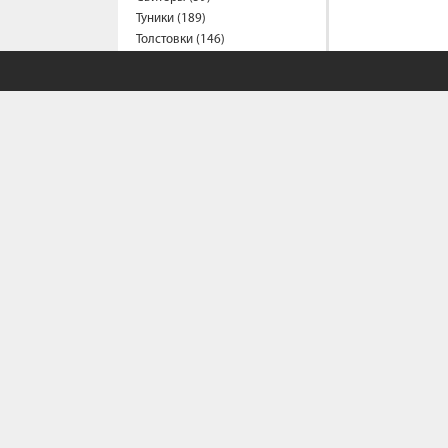
Туники (189)
Толстовки (146)
Футболки (1216)
Халаты (1)
Шорты (147)
Штаны (333)
Юбки (56)
Пальто (7)
Спецодежда
Медицинская одежда (17)
Мужская одежда
Бейсболки (107)
Брюки (82)
Водолазки (19)
СОБСТВЕННЫЙ С
Ветровки (10)
Домашняя одежда (2)
Джинсы (16)
Политика конфи
Условия сотрудн
Жилеты (22)
Как сделать зака
Кофты (54)