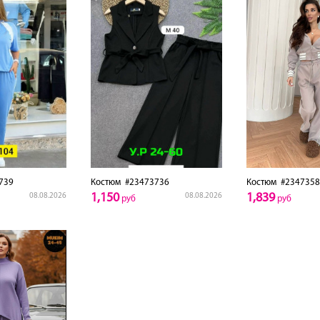
739
Костюм
#23473736
Костюм
#2347358
1,150
1,839
08.08.2026
08.08.2026
руб
руб