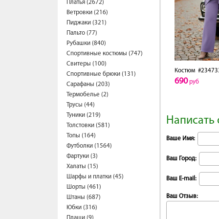
Платья (2672)
Ветровки (216)
Пиджаки (321)
Пальто (77)
Рубашки (840)
Спортивные костюмы (747)
Свитеры (100)
Костюм
#23473
Спортивные брюки (131)
690
руб
Сарафаны (203)
Термобелье (2)
Трусы (44)
Туники (219)
Написать 
Толстовки (581)
Топы (164)
Ваше Имя:
Футболки (1564)
Фартуки (3)
Ваш Город:
Халаты (15)
Шарфы и платки (45)
Ваш E-mail:
Шорты (461)
Ваш Отзыв:
Штаны (687)
Юбки (316)
Плащи (9)