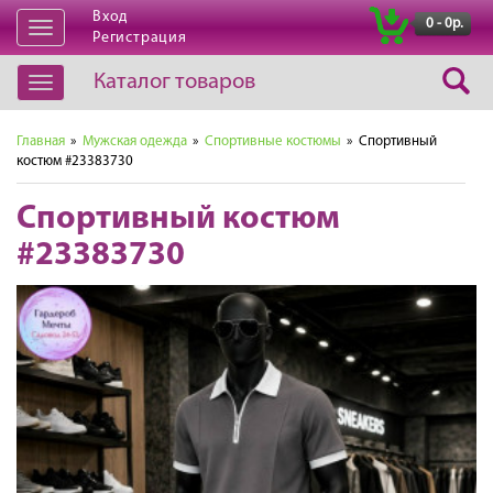
Вход
|
0 - 0р.
Открыть
Регистрация
навигацию
Каталог товаров
Открыть
навигацию
Главная
»
Мужская одежда
»
Спортивные костюмы
» Спортивный
костюм #23383730
Спортивный костюм
#23383730